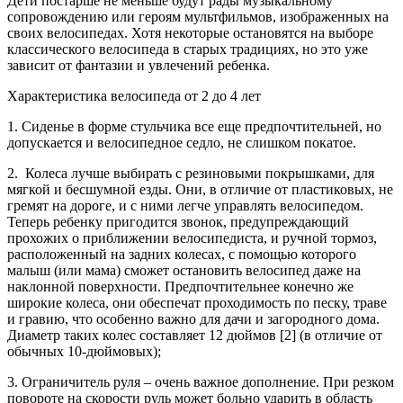
Дети постарше не меньше будут рады музыкальному
сопровождению или героям мультфильмов, изображенных на
своих велосипедах. Хотя некоторые остановятся на выборе
классического велосипеда в старых традициях, но это уже
зависит от фантазии и увлечений ребенка.
Характеристика велосипеда от 2 до 4 лет
1. Сиденье в форме стульчика все еще предпочтительней, но
допускается и велосипедное седло, не слишком покатое.
2. Колеса лучше выбирать с резиновыми покрышками, для
мягкой и бесшумной езды. Они, в отличие от пластиковых, не
гремят на дороге, и с ними легче управлять велосипедом.
Теперь ребенку пригодится звонок, предупреждающий
прохожих о приближении велосипедиста, и ручной тормоз,
расположенный на задних колесах, с помощью которого
малыш (или мама) сможет остановить велосипед даже на
наклонной поверхности. Предпочтительнее конечно же
широкие колеса, они обеспечат проходимость по песку, траве
и гравию, что особенно важно для дачи и загородного дома.
Диаметр таких колес составляет 12 дюймов [2] (в отличие от
обычных 10-дюймовых);
3. Ограничитель руля – очень важное дополнение. При резком
повороте на скорости руль может больно ударить в область