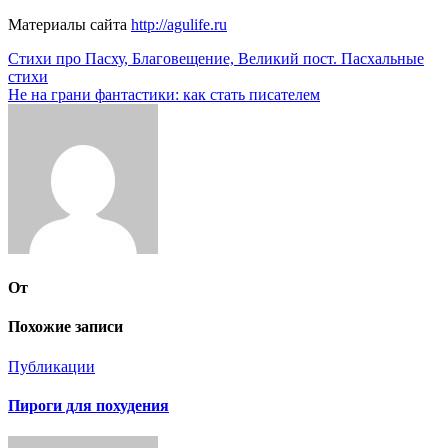
Материалы сайта
http://agulife.ru
Навигация
Стихи про Пасху, Благовещение, Великий пост. Пасхальные
стихи
по
Не на грани фантастики: как стать писателем
записям
От
Похожие записи
Публикации
Пироги для похудения