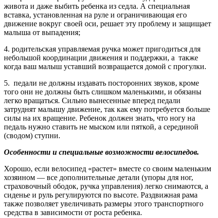
живота и даже выбить ребенка из седла. А специальная
вставка, установленная на руле и ограничивающая его
движение вокруг своей оси, решает эту проблему и защищает
малыша от выпадения;
4. родительская управляемая ручка может пригодиться для
небольшой координации движения и поддержки, а также
когда ваш малыш уставший возвращается домой с прогулки.
5. педали не должны издавать посторонних звуков, кроме
того они не должны быть слишком маленькими, и обязаны
легко вращаться. Сильно вынесенные вперед педали
затруднят малышу движение, так как ему потребуется больше
силы на их вращение. Ребенок должен знать, что ногу на
педаль нужно ставить не мыском или пяткой, а серединой
(сводом) ступни.
Особенности и специальные возможности велосипедов.
Хорошо, если велосипед «растет» вместе со своим маленьким
хозяином — все дополнительные детали (упоры для ног,
страховочный ободок, ручка управления) легко снимаются, а
сиденье и руль регулируются по высоте. Раздвижная рама
также позволяет увеличивать размеры этого транспортного
средства в зависимости от роста ребенка.