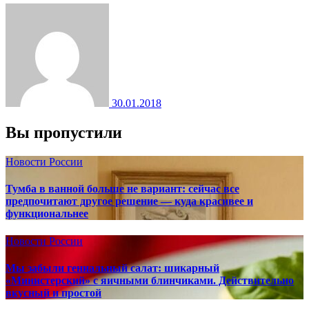
30.01.2018
Вы пропустили
Новости России
Тумба в ванной больше не вариант: сейчас все
предпочитают другое решение — куда красивее и
функциональнее
Новости России
Мы забыли гениальный салат: шикарный
«Министерский» с яичными блинчиками. Действительно
вкусный и простой