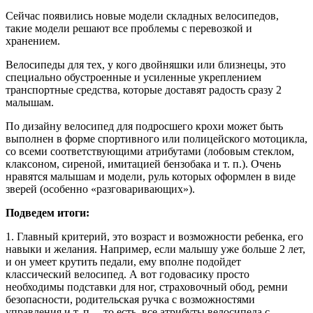
Сейчас появились новые модели складных велосипедов,
такие модели решают все проблемы с перевозкой и
хранением.
Велосипеды для тех, у кого двойняшки или близнецы, это
специально обустроенные и усиленные укреплением
транспортные средства, которые доставят радость сразу 2
малышам.
По дизайну велосипед для подросшего крохи может быть
выполнен в форме спортивного или полицейского мотоцикла,
со всеми соответствующими атрибутами (лобовым стеклом,
клаксоном, сиреной, имитацией бензобака и т. п.). Очень
нравятся малышам и модели, руль которых оформлен в виде
зверей (особенно «разговаривающих»).
Подведем итоги:
1. Главный критерий, это возраст и возможности ребенка, его
навыки и желания. Например, если малышу уже больше 2 лет,
и он умеет крутить педали, ему вполне подойдет
классический велосипед. А вот годовасику просто
необходимы подставки для ног, страховочный обод, ремни
безопасности, родительская ручка с возможностями
управления и т. п. – то есть, все атрибуты велосипеда с