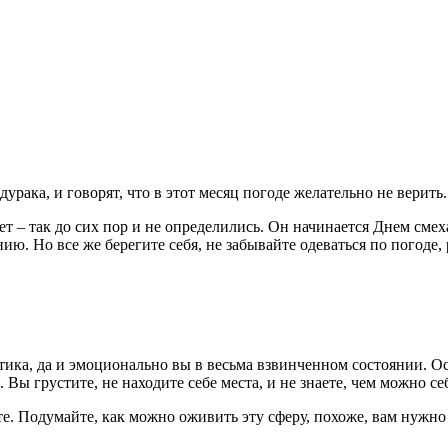
урака, и говорят, что в этот месяц погоде желательно не верить
ет – так до сих пор и не определились. Он начинается Днем смеха
ю. Но все же берегите себя, не забывайте одеваться по погоде, р
тика, да и эмоционально вы в весьма взвинченном состоянии. О
 Вы грустите, не находите себе места, и не знаете, чем можно се
те. Подумайте, как можно оживить эту сферу, похоже, вам нужно