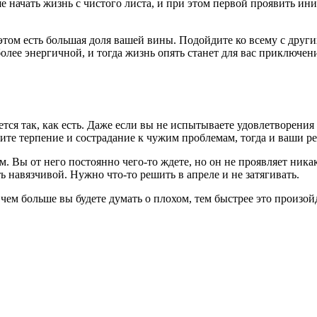
 начать жизнь с чистого листа, и при этом первой проявить ин
том есть большая доля вашей вины. Подойдите ко всему с других
более энергичной, и тогда жизнь опять станет для вас приключен
ся так, как есть. Даже если вы не испытываете удовлетворения о
вите терпение и сострадание к чужим проблемам, тогда и ваши р
 Вы от него постоянно чего-то ждете, но он не проявляет ника
ть навязчивой. Нужно что-то решить в апреле и не затягивать.
ем больше вы будете думать о плохом, тем быстрее это произойд