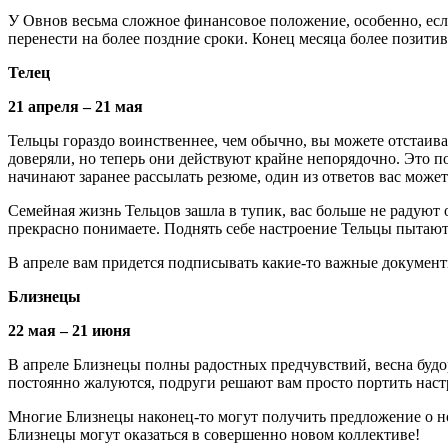
У Овнов весьма сложное финансовое положение, особенно, если
перенести на более поздние сроки. Конец месяца более позитиве
Телец
21 апреля – 21 мая
Тельцы гораздо воинственнее, чем обычно, вы можете отстаива
доверяли, но теперь они действуют крайне непорядочно. Это по
начинают заранее рассылать резюме, один из ответов вас может
Семейная жизнь Тельцов зашла в тупик, вас больше не радуют 
прекрасно понимаете. Поднять себе настроение Тельцы пытаютс
В апреле вам придется подписывать какие-то важные документ
Близнецы
22 мая – 21 июня
В апреле Близнецы полны радостных предчувствий, весна буд
постоянно жалуются, подруги решают вам просто портить настр
Многие Близнецы наконец-то могут получить предложение о нов
Близнецы могут оказаться в совершенно новом коллективе!