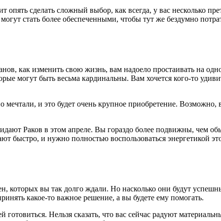
т опять сделать сложный выбор, как всегда, у вас несколько прет
 могут стать более обеспеченными, чтобы тут же бездумно потра
анов, как изменить свою жизнь, вам надоело простаивать на одн
орые могут быть весьма кардинальны. Вам хочется кого-то удиви
 мечтали, и это будет очень крупное приобретение. Возможно, вам
дают Раков в этом апреле. Вы гораздо более подвижны, чем обы
ают быстро, и нужно полностью воспользоваться энергетикой это
, которых вы так долго ждали. Но насколько они будут успешным
принять какое-то важное решение, а вы будете ему помогать.
ей готовиться. Нельзя сказать, что вас сейчас радуют материальн