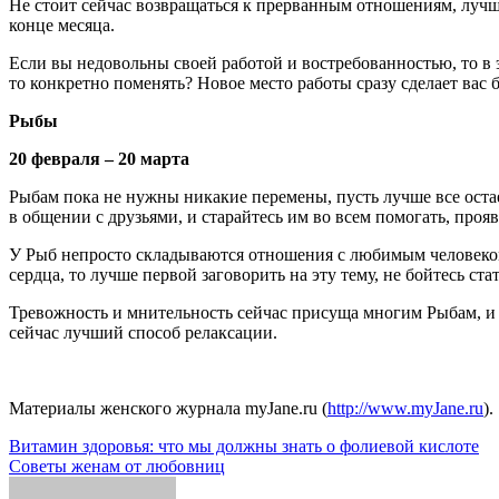
Не стоит сейчас возвращаться к прерванным отношениям, лучше
конце месяца.
Если вы недовольны своей работой и востребованностью, то в э
то конкретно поменять? Новое место работы сразу сделает вас 
Рыбы
20 февраля – 20 марта
Рыбам пока не нужны никакие перемены, пусть лучше все остает
в общении с друзьями, и старайтесь им во всем помогать, проя
У Рыб непросто складываются отношения с любимым человеком.
сердца, то лучше первой заговорить на эту тему, не бойтесь ста
Тревожность и мнительность сейчас присуща многим Рыбам, и ч
сейчас лучший способ релаксации.
Материалы женского журнала myJane.ru (
http://www.myJane.ru
).
Навигация
Витамин здоровья: что мы должны знать о фолиевой кислоте
Советы женам от любовниц
по