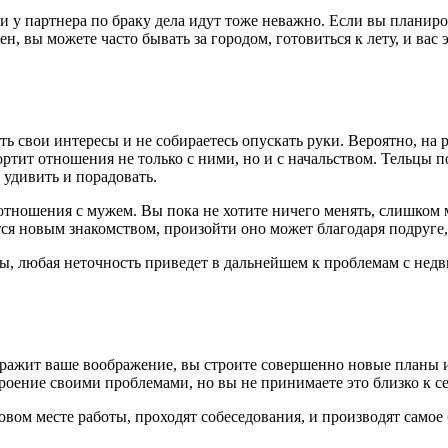
 у партнера по браку дела идут тоже неважно. Если вы планиров
н, вы можете часто бывать за городом, готовиться к лету, и вас
ть свои интересы и не собираетесь опускать руки. Вероятно, на
ртит отношения не только с ними, но и с начальством. Тельцы по
 удивить и порадовать.
отношения с мужем. Вы пока не хотите ничего менять, слишком м
я новым знакомством, произойти оно может благодаря подруге, 
ы, любая неточность приведет в дальнейшем к проблемам с недв
оражит ваше воображение, вы строите совершенно новые планы 
оение своими проблемами, но вы не принимаете это близко к се
ом месте работы, проходят собеседования, и производят самое 