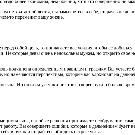
гораздо более экономны, чем обычно, хотя это совершенно не вя
вам не хватает общения, вы замыкаетесь в себе, стараясь не де
 чем-то переменит вашу жизнь.
перед собой цель, то прилагаете все усилия, чтобы ее добиться
уки. Некоторые девы очень недовольны мужем, но открыто свое н
знь подчинена определенным правилам и графику. Вы устаете б
еле, но намечаются перспективы, которые вас вдохновят на дальн
 месяца. Но идти на уступки не стоит, скорее нужно больше вре
эмоциональны, и любые решения принимаете необдуманно, сами 
нет работу. Вы совершаете ошибки, которые в дальнейшем будет
себя в руках и старайтесь обходить острые углы.