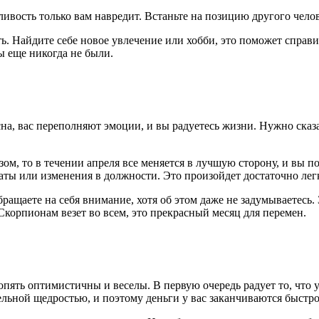
ивость только вам навредит. Встаньте на позицию другого челов
ь. Найдите себе новое увлечение или хобби, это поможет справ
вы еще никогда не были.
на, вас переполняют эмоции, и вы радуетесь жизни. Нужно сказ
ом, то в течении апреля все меняется в лучшую сторону, и вы п
аты или изменения в должности. Это произойдет достаточно лег
щаете на себя внимание, хотя об этом даже не задумываетесь. З
Скорпионам везет во всем, это прекрасный месяц для перемен.
опять оптимистичны и веселы. В первую очередь радует то, что у
ельной щедростью, и поэтому деньги у вас заканчиваются быстро