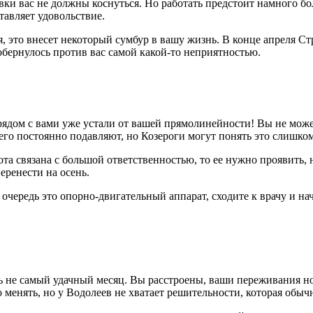
вки вас не должны коснуться. Но работать предстоит намного б
тавляет удовольствие.
 это внесет некоторый сумбур в вашу жизнь. В конце апреля Ст
обернулось против вас самой какой-то неприятностью.
 рядом с вами уже устали от вашей прямолинейности! Вы не може
 его постоянно подавляют, но Козероги могут понять это слишко
ота связана с большой ответственностью, то ее нужно проявить, 
еренести на осень.
 очередь это опорно-двигательный аппарат, сходите к врачу и н
ель не самый удачный месяц. Вы расстроены, ваши переживания 
 менять, но у Водолеев не хватает решительности, которая обыч