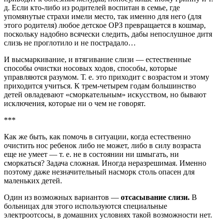
д. Если кто-либо из родителей воспитан в семье, где
упомянутые страхи имели место, так именно для него (для
этого родителя) любое детское ОРЗ превращается в кошмар,
поскольку надобно всячески следить, дабы непослушное дитя
слизь не проглотило и не пострадало…
И высмаркивание, и втягивание слизи — естественные
способы очистки носовых ходов, способы, которые
управляются разумом. Т. е. это приходит с возрастом и этому
приходится учиться. К трем-четырем годам большинство
детей овладевают «сморкательным» искусством, но бывают
исключения, которые ни о чем не говорят.
***
Как же быть, как помочь в ситуации, когда естественно
очистить нос ребенок либо не может, либо в силу возраста
еще не умеет — т. е. не в состоянии ни шмыгать, ни
сморкаться? Задача сложная. Иногда неразрешимая. Именно
поэтому даже незначительный насморк столь опасен для
маленьких детей.
Один из возможных вариантов —
отсасывание слизи.
В
больницах для этого используются специальные
электроотсосы, в домашних условиях такой возможности нет.