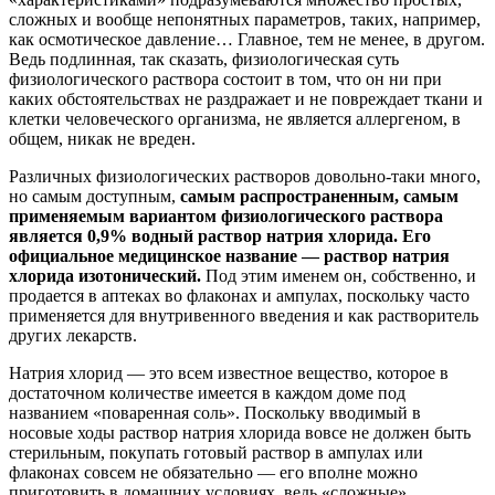
сложных и вообще непонятных параметров, таких, например,
как осмотическое давление… Главное, тем не менее, в другом.
Ведь подлинная, так сказать, физиологическая суть
физиологического раствора состоит в том, что он ни при
каких обстоятельствах не раздражает и не повреждает ткани и
клетки человеческого организма, не является аллергеном, в
общем, никак не вреден.
Различных физиологических растворов довольно-таки много,
но самым доступным,
самым распространенным, самым
применяемым вариантом физиологического раствора
является 0,9% водный раствор натрия хлорида. Его
официальное медицинское название — раствор натрия
хлорида изотонический.
Под этим именем он, собственно, и
продается в аптеках во флаконах и ампулах, поскольку часто
применяется для внутривенного введения и как растворитель
других лекарств.
Натрия хлорид — это всем известное вещество, которое в
достаточном количестве имеется в каждом доме под
названием «поваренная соль». Поскольку вводимый в
носовые ходы раствор натрия хлорида вовсе не должен быть
стерильным, покупать готовый раствор в ампулах или
флаконах совсем не обязательно — его вполне можно
приготовить в домашних условиях, ведь «сложные»