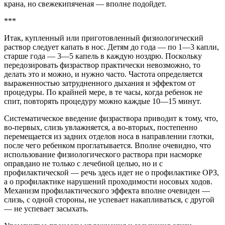
крана, но свежекипяченая — вполне подойдет.
***
Итак, купленный или приготовленный физиологический
раствор следует капать в нос. Детям до года — по 1—3 капли,
старше года — 3—5 капель в каждую ноздрю. Поскольку
передозировать физраствор практически невозможно, то
делать это и можно, и нужно часто. Частота определяется
выраженностью затрудненного дыхания и эффектом от
процедуры. По крайней мере, в те часы, когда ребенок не
спит, повторять процедуру можно каждые 10—15 минут.
Систематическое введение физраствора приводит к тому, что,
во-первых, слизь увлажняется, а во-вторых, постепенно
перемещается из задних отделов носа в направлении глотки,
после чего ребенком проглатывается. Вполне очевидно, что
использование физиологического раствора при насморке
оправдано не только с лечебной целью, но и с
профилактической — речь здесь идет не о профилактике ОРЗ,
а о профилактике нарушений проходимости носовых ходов.
Механизм профилактического эффекта вполне очевиден —
слизь, с одной стороны, не успевает накапливаться, с другой
— не успевает засыхать.