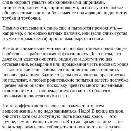
слизь норовят удалять обыкновенными шприцами,
пипетками, клизмами, спринцовками, используются любые
обнаруженные в доме и более-менее подходящие по диаметру
трубки и трубочки.
Помимо отсасывания слизь еще и пытаются промокнуть —
например, с помощью ватных палочек, или (если слизь густая
и уже не промокается) просто выковырять из носа.
Все описанные выше методы и способы отличает одно общее
свойство — крайне низкая эффективность. Дело в том, что
даже если удается очистить видимую и доступную для
отсасывания, ковыряния или промокания часть носовых ходов
— так это вовсе не эквивалентно понятию «восстановить
носовое дыхание». Задние отделы носа очистке практически
не подлежат, а любые родительские попытки залезть поглубже
чрезвычайно опасны, поскольку чреваты многочисленными
осложнениями — повреждением слизистых оболочек,
носовыми кровотечениями и т. п.
Низкая эффективность вовсе не означает, что всем
вышеописанным не надо заниматься. Надо! В конце концов,
очистить хотя бы доступную часть носовых ходов — это
лучше, чем не очищать ничего. В то же время главное — не
терять здравомыслия, соблюдать осторожность, не залазить