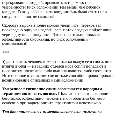
перекрывания ноздрей, проявлять осторожность и
умеренность! Риск осложнений тем выше, чем ребенок
младше. Если у ребенка хоть когда-нибудь были отиты или
синуситы — нос не сжимать!
Скорость выдоха вполне можно увеличить, перекрывая
поочередно одну из ноздрей: весь поток воздуха пойдет лишь
через одну половинку носа. Это основательно повысит
эффективность сморкания, но риск осложнений —
минимальный.
***
Удалить слизь человек может не только выдув ее из носа, но и
втянув в себя — из задних отделов носа сопли попадают в
носоглотку, после чего либо выплевываются, либо глотаются.
Интенсивное втягивание слизи тоже способно провоцировать
возникновение описанных нами осложнений.
Умеренное втягивание слизи обозначается народным
термином «шмыгать носом».
Шмыганье носом — вполне
безопасно, эффективно, избежать его и обойтись без него,
особенно при заднем рините, практически невозможно.
Три дополнительных момента касательно шмыганья.