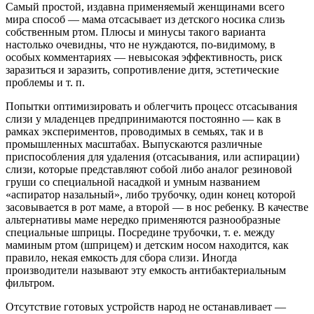
Самый простой, издавна применяемый женщинами всего
мира способ — мама отсасывает из детского носика слизь
собственным ртом. Плюсы и минусы такого варианта
настолько очевидны, что не нуждаются, по-видимому, в
особых комментариях — невысокая эффективность, риск
заразиться и заразить, сопротивление дитя, эстетические
проблемы и т. п.
Попытки оптимизировать и облегчить процесс отсасывания
слизи у младенцев предпринимаются постоянно — как в
рамках экспериментов, проводимых в семьях, так и в
промышленных масштабах. Выпускаются различные
приспособления для удаления (отсасывания, или аспирации)
слизи, которые представляют собой либо аналог резиновой
груши со специальной насадкой и умным названием
«аспиратор назальный», либо трубочку, один конец которой
засовывается в рот маме, а второй — в нос ребенку. В качестве
альтернативы маме нередко применяются разнообразные
специальные шприцы. Посредине трубочки, т. е. между
маминым ртом (шприцем) и детским носом находится, как
правило, некая емкость для сбора слизи. Иногда
производители называют эту емкость антибактериальным
фильтром.
Отсутствие готовых уст­ройств народ не останавливает —