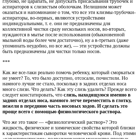
глубоко, не царапать, не допускать присасывания трубочек и
аспираторов к слизистым оболочкам. Нелишним может
оказаться и напоминание о том, что все эти клизмы-трубочки-
аспираторы, во-первых, являются устройствами
индивидуальными, т. е. они не предназначены для
коллективной чистки сразу нескольких носов, во-вторых,
нуждаются в мытье после использования (обыкновенной
мыльной воды более чем достаточно), ну а в-третьих (даже
упоминать неудобно, но все же), — эти устройства должны
быть предназначены для чистки только носов.
***
Как же все-таки реально помочь ребенку, который сморкаться
не умеет? То, что было доступно, отсосали, почистили. Но
намного лучше не стало, поскольку в задних отделах носа
много слизи. Что делать? Как эту слизь удалить? Прежде всего
следует констатировать, что
слизь, находящуюся именно в
задних отделах носа, намного легче переместить в глотку,
нежели в переднюю часть носовых ходов. И сделать это
проще всего с помощью физиологического раствора.
Что же это такое — «физиологический раствор»? Это
жидкость, физические и химические свойства которой близки
к характеристикам сыворотки человеческой крови. Под этими
«характеристиками» подразумеваются множество простых,