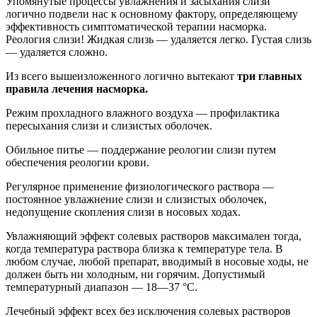
Упомянутые процессы увлажнения и засыхания слизи
логично подвели нас к основному фактору, определяющему
эффективность симптоматической терапии насморка.
Реология слизи! Жидкая слизь — удаляется легко. Густая слизь
— удаляется сложно.
Из всего вышеизложенного логично вытекают
три главных
правила лечения насморка.
Режим прохладного влажного воздуха — профилактика
пересыхания слизи и слизистых оболочек.
Обильное питье — поддержание реологии слизи путем
обеспечения реологии крови.
Регулярное применение физиологического раствора —
постоянное увлажнение слизи и слизистых оболочек,
недопущение скопления слизи в носовых ходах.
Увлажняющий эффект солевых растворов максимален тогда,
когда температура раствора близка к температуре тела. В
любом случае, любой препарат, вводимый в носовые ходы, не
должен быть ни холодным, ни горячим. Допустимый
температурный диапазон — 18—37 °С.
Лечебный эффект всех без исключения солевых растворов