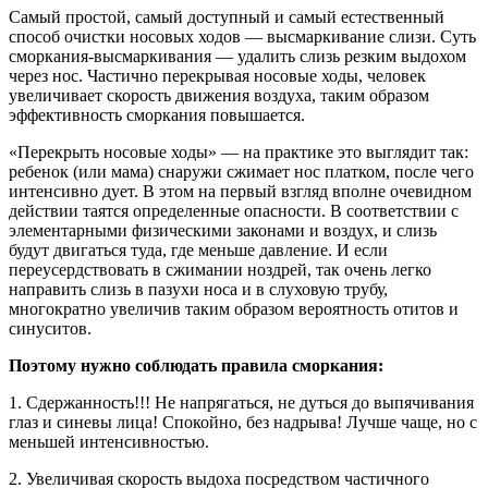
Самый простой, самый доступный и самый естественный
способ очистки носовых ходов — высмаркивание слизи. Суть
сморкания-высмаркивания — удалить слизь резким выдохом
через нос. Частично перекрывая носовые ходы, человек
увеличивает скорость движения воздуха, таким образом
эффективность сморкания повышается.
«Перекрыть носовые ходы» — на практике это выглядит так:
ребенок (или мама) снаружи сжимает нос платком, после чего
интенсивно дует. В этом на первый взгляд вполне очевидном
действии таятся определенные опасности. В соответствии с
элементарными физическими законами и воздух, и слизь
будут двигаться туда, где меньше давление. И если
переусердствовать в сжимании ноздрей, так очень легко
направить слизь в пазухи носа и в слуховую трубу,
многократно увеличив таким образом вероятность отитов и
синуситов.
Поэтому нужно соблюдать правила сморкания:
1. Сдержанность!!! Не напрягаться, не дуться до выпячивания
глаз и синевы лица! Спокойно, без надрыва! Лучше чаще, но с
меньшей интенсивностью.
2. Увеличивая скорость выдоха посредством частичного