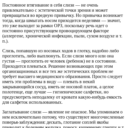
Постоянное втягивание в себя слизи — не очень
привлекательно с эстетической точки зрения и может
превращаться во вредную привычку. Но привычка возникает
тогда, когда шмыгать носом приходится неделями — значит,
это уже выходит за рамки ОРЗ, поскольку речь идет о
постоянно присутствующем провоцирующем факторе
(аллергене, хронической инфекции, пыли, сухом воздухе и т.
п.).
Слизь, попавшую из носовых ходов в глотку, надобно либо
проглотить, либо выплюнуть. Если слизи много или она
густая — проглотить ее человек (ребенок) не в состоянии.
Приходится плеваться. Решение возникающих при этом
организационных и все тех же эстетических проблем не
требует высшего медицинского образования. Просто следует
иметь эти проблемы в виду — плевать в некий
закрывающийся сосуд, иметь не носовой платок, а целое
полотенце, еще лучше — гигиенические салфетки, но
предусмотреть неподалеку от кровати какую-нибудь емкость
для салфеток использованных.
Заглатывание слизи — явление не опасное. Мы упоминаем о
нем исключительно потому, что существуют многочисленные
поверья-заблуждения: дескать, глотание соплей якобы
приводит к болезням желудка, поносу, кишечному гриппу и т.