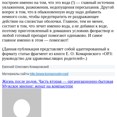
построен именно на том, что это вода (!) — главный источник
увлажнения, разжижения, недопущения пересыхания. Другой
вопрос в том, что в обыкновенную воду надо добавить
немного соли, чтобы предотвратить ее раздражающее
действие на слизистые оболочки. Главное, тем не менее,
состоит в том, что лечит именно вода, а не добавки к воде,
поэтому приготовленный в домашних условиях физраствор и
любой готовый препарат помогают одинаково. И самое
главное именно в этом — помогают!
(Данная публикация представляет собой адаптированный к
формату статьи фрагмент из книги Е. О. Комаровского «ОРЗ:
руководство для здравомыслящих родителей».)
Евгений Олегович Комаровский
Материалы сайта
http://www.komarovskiy.net/
Навигация
Жизнь после родов. Часть вторая — организационно-бытовая
Мужское мнение: женат на компьютере
по
записям