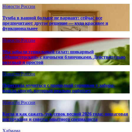
Новости России
Тумба в ванной больше не вариант: сейчас все
предпочитают другое решение — куда красивее и
функциональнее
Новости России
Мы забыли гениальный салат: шикарный
«Министерский» с яичными блинчиками. Действительно
вкусный и простой
Новости России
Перестала мучиться с прополкой сорняков у забора:
нашла способ, который реально работает
Новости России
Когда и как сажать лук-севок весной 2026 года: пошаговая
инструкция и советы опытного специалиста
Хабмама