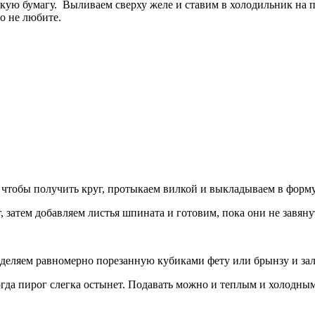
скую бумагу. Выливаем сверху желе и ставим в холодильник на п
о не любите.
я, чтобы получить круг, протыкаем вилкой и выкладываем в форм
 затем добавляем листья шпината и готовим, пока они не завяну
еделяем равномерно порезанную кубиками фету или брынзу и за
огда пирог слегка остынет. Подавать можно и теплым и холодны