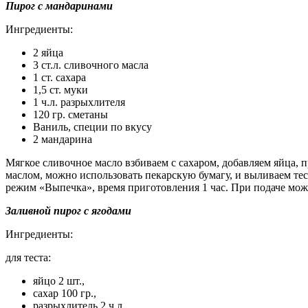
Пирог с мандаринами
Ингредиенты:
2 яйца
3 ст.л. сливочного масла
1 ст. сахара
1,5 ст. муки
1 ч.л. разрыхлителя
120 гр. сметаны
Ваниль, специи по вкусу
2 мандарина
Мягкое сливочное масло взбиваем с сахаром, добавляем яйца, 
маслом, можно использовать пекарскую бумагу, и выливаем те
режим «Выпечка», время приготовления 1 час. При подаче мож
Заливной пирог с ягодами
Ингредиенты:
для теста:
яйцо 2 шт.,
сахар 100 гр.,
разрыхлитель 2 ч.л.,