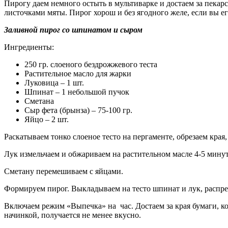
Пирогу даем немного остыть в мультиварке и достаем за пекар
листочками мяты. Пирог хорош и без ягодного желе, если вы ег
Заливной пирог со шпинатом и сыром
Ингредиенты:
250 гр. слоеного бездрожжевого теста
Растительное масло для жарки
Луковица – 1 шт.
Шпинат – 1 небольшой пучок
Сметана
Сыр фета (брынза) – 75-100 гр.
Яйцо – 2 шт.
Раскатываем тонко слоеное тесто на пергаменте, обрезаем кра
Лук измельчаем и обжариваем на растительном масле 4-5 минут,
Сметану перемешиваем с яйцами.
Формируем пирог. Выкладываем на тесто шпинат и лук, распр
Включаем режим «Выпечка» на час. Достаем за края бумаги, к
начинкой, получается не менее вкусно.