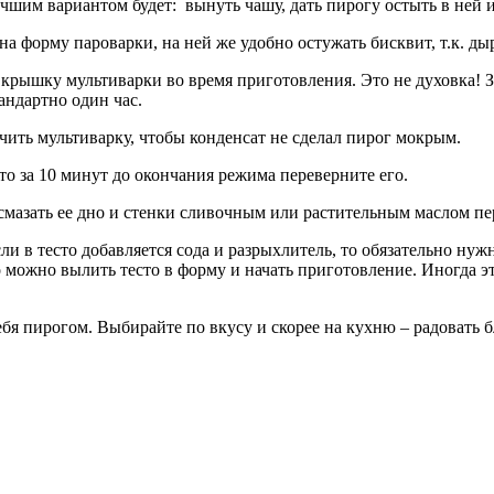
чшим вариантом будет: вынуть чашу, дать пирогу остыть в ней и
а форму пароварки, на ней же удобно остужать бисквит, т.к. дыр
крышку мультиварки во время приготовления. Это не духовка! За
андартно один час.
ить мультиварку, чтобы конденсат не сделал пирог мокрым.
то за 10 минут до окончания режима переверните его.
смазать ее дно и стенки сливочным или растительным маслом пере
Если в тесто добавляется сода и разрыхлитель, то обязательно н
го можно вылить тесто в форму и начать приготовление. Иногда 
 себя пирогом. Выбирайте по вкусу и скорее на кухню – радовать 