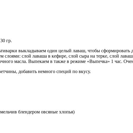
30 гр.
льтиварки выкладываем один целый лаваш, чтобы сформировать д
 слоями: слой лаваша в кефире, слой сыра на терке, слой лаваша
чного масла. Выпекаем в также в режиме «Выпечка» 1 час. Очен
ветчины, добавить немного специй по вкусу.
измельчив блендером овсяные хлопья)