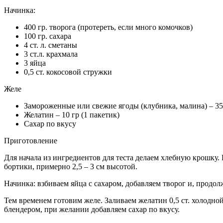
Начинка:
400 гр. творога (протереть, если много комочков)
100 гр. сахара
4 ст. л. сметаны
3 ст.л. крахмала
3 яйца
0,5 ст. кокосовой стружки
Желе
Замороженные или свежие ягоды (клубника, малина) – 35
Желатин – 10 гр (1 пакетик)
Сахар по вкусу
Приготовление
Для начала из ингредиентов для теста делаем хлебную крошку
бортики, примерно 2,5 – 3 см высотой.
Начинка: взбиваем яйца с сахаром, добавляем творог и, продо
Тем временем готовим желе. Заливаем желатин 0,5 ст. холодно
блендером, при желании добавляем сахар по вкусу.