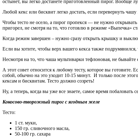
остынет, вы легко достанете приготовленный пирог. Вообще лу
Любой кекс или бисквит легко достать, если перевернуть чашу н
Чтобы тесто не осело, а пирог пропекся — не нужно открывать 
пригорел, не смотря на то, что готовлю в режиме «Выпечка» ст
Когда режим завершен – нужно сразу открыть крышку и выключ
Если вы хотите, чтобы верх вашего кекса также подрумянился, 
Несмотря на то, что чаша мультиварки тефлоновая, не бывайте 
А этот совет относится к любому тесту, которое вы готовите. 
собой, обычно на это уходит 10-15 минут. И только после это
кексам и бисквитам. Тесто должно созреть!
Ну, а теперь, когда вы уже все знаете, самое время побаловать
Кокосово-творожный пирог с ягодным желе
Тесто:
1 ст. муки,
150 гр. сливочного масла,
50-100 гр. сахара