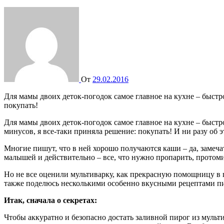
От
29.02.2016
Для мамы двоих деток-погодок самое главное на кухне – быстрота приготовления. Именно поэтому, когда встал вопрос – покупать или не покупать мультиварку, я все-таки приняла решение:
покупать!
Для мамы двоих деток-погодок самое главное на кухне – быстр
минусов, я все-таки приняла решение: покупать! И ни разу об 
Многие пишут, что в ней хорошо получаются каши – да, замечат
малышей и действительно – все, что нужно пропарить, протоми
Но не все оценили мультиварку, как прекрасную помощницу в п
также поделюсь несколькими особенно вкусными рецептами п
Итак, сначала о секретах:
Чтобы аккуратно и безопасно достать заливной пирог из мульти