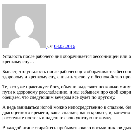
От
03.02.2016
Усталость после рабочего дня оборачивается бессонницей или беспокойным сном. В йоге есть упражнения, помогающие успокоить нервную систему, подготовить наш организм к здоровому и
крепкому сну…
Бывает, что усталость после рабочего дня оборачивается бесс
здоровому и крепкому сну, снизить тревогу и беспокойство пр
Те, кто уже практикует йогу, обычно выделяют несколько мину
пути к здоровому расслаблению, и мы забываем про свой коври
обещаем, что следующим вечером все будет по-другому.
А ведь заниматься йогой можно непосредственно в спальне, без
драгоценного времени, ваша спальня, ваша кровать, и, конечно 
расстелите постель и наденьте свою уютную пижамку.
В каждой асане старайтесь пребывать около восьми циклов дых