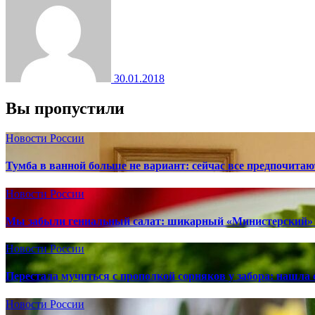
30.01.2018
Вы пропустили
Новости России
Тумба в ванной больше не вариант: сейчас все предпочита
Новости России
Мы забыли гениальный салат: шикарный «Министерский» 
Новости России
Перестала мучиться с прополкой сорняков у забора: нашла 
Новости России