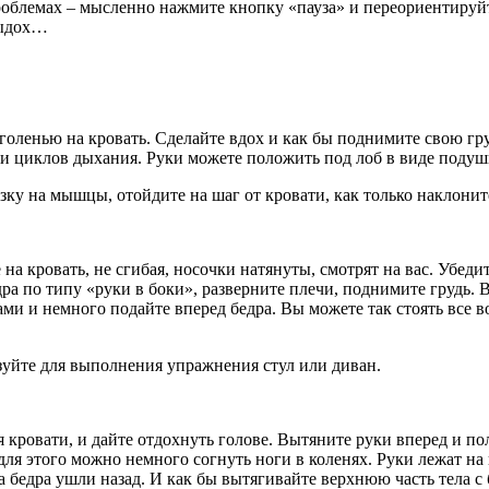
роблемах – мысленно нажмите кнопку «пауза» и переориентируй
выдох…
 голенью на кровать. Сделайте вдох и как бы поднимите свою гр
ми циклов дыхания. Руки можете положить под лоб в виде подушк
зку на мышцы, отойдите на шаг от кровати, как только наклонит
на кровать, не сгибая, носочки натянуты, смотрят на вас. Убед
дра по типу «руки в боки», разверните плечи, поднимите грудь.
ами и немного подайте вперед бедра. Вы можете так стоять все в
ьзуйте для выполнения упражнения стул или диван.
 кровати, и дайте отдохнуть голове. Вытяните руки вперед и пол
для этого можно немного согнуть ноги в коленях. Руки лежат н
а бедра ушли назад. И как бы вытягивайте верхнюю часть тела с 