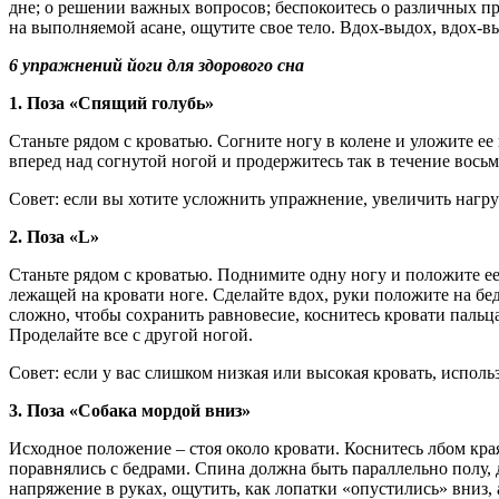
дне; о решении важных вопросов; беспокоитесь о различных п
на выполняемой асане, ощутите свое тело. Вдох-выдох, вдох-
6 упражнений йоги для здорового сна
1. Поза «Спящий голубь»
Станьте рядом с кроватью. Согните ногу в колене и уложите ее
вперед над согнутой ногой и продержитесь так в течение вось
Совет: если вы хотите усложнить упражнение, увеличить нагру
2. Поза «L»
Станьте рядом с кроватью. Поднимите одну ногу и положите ее 
лежащей на кровати ноге. Сделайте вдох, руки положите на бе
сложно, чтобы сохранить равновесие, коснитесь кровати пальц
Проделайте все с другой ногой.
Совет: если у вас слишком низкая или высокая кровать, испол
3. Поза «Собака мордой вниз»
Исходное положение – стоя около кровати. Коснитесь лбом края
поравнялись с бедрами. Спина должна быть параллельно полу, 
напряжение в руках, ощутить, как лопатки «опустились» вниз, 