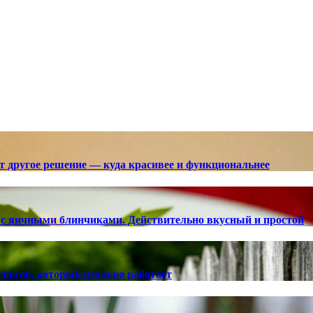
ют другое решение — куда красивее и функциональнее
с яичными блинчиками. Действительно вкусный и простой
способ, который реально работает