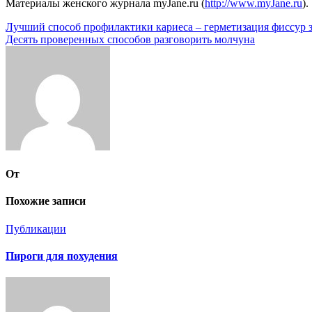
Материалы женского журнала myJane.ru (
http://www.myJane.ru
).
Навигация
Лучший способ профилактики кариеса – герметизация фиссур 
Десять проверенных способов разговорить молчуна
по
записям
От
Похожие записи
Публикации
Пироги для похудения