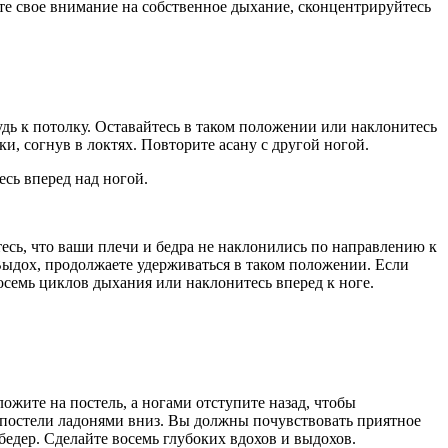
те свое внимание на собственное дыхание, сконцентрируйтесь
удь к потолку. Оставайтесь в таком положении или наклонитесь
и, согнув в локтях. Повторите асану с другой ногой.
есь вперед над ногой.
итесь, что ваши плечи и бедра не наклонились по направлению к
 Выдох, продолжаете удерживаться в таком положении. Если
осемь циклов дыхания или наклонитесь вперед к ноге.
ожите на постель, а ногами отступите назад, чтобы
а постели ладонями вниз. Вы должны почувствовать приятное
бедер. Сделайте восемь глубоких вдохов и выдохов.