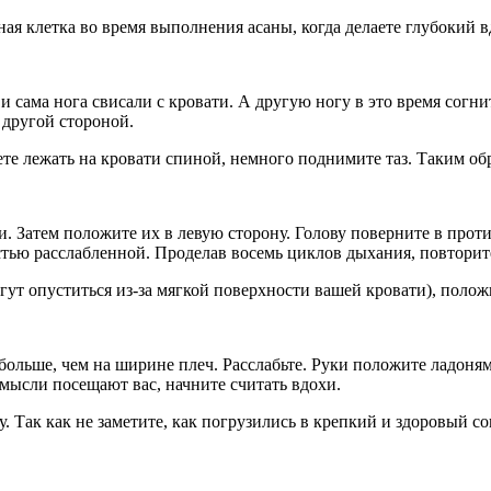
ная клетка во время выполнения асаны, когда делаете глубокий в
 и сама нога свисали с кровати. А другую ногу в это время согни
 другой стороной.
дете лежать на кровати спиной, немного поднимите таз. Таким о
ди. Затем положите их в левую сторону. Голову поверните в пр
стью расслабленной. Проделав восемь циклов дыхания, повторит
огут опуститься из-за мягкой поверхности вашей кровати), поло
больше, чем на ширине плеч. Расслабьте. Руки положите ладоня
е мысли посещают вас, начните считать вдохи.
. Так как не заметите, как погрузились в крепкий и здоровый со