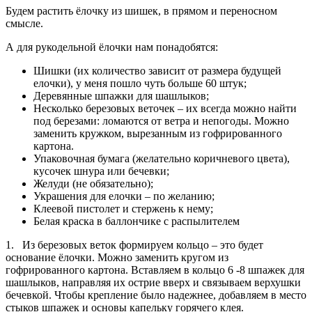
Будем растить ёлочку из шишек, в прямом и переносном
смысле.
А для рукодельной ёлочки нам понадобятся:
Шишки (их количество зависит от размера будущей
елочки), у меня пошло чуть больше 60 штук;
Деревянные шпажки для шашлыков;
Несколько березовых веточек – их всегда можно найти
под березами: ломаются от ветра и непогоды. Можно
заменить кружком, вырезанным из гофрированного
картона.
Упаковочная бумага (желательно коричневого цвета),
кусочек шнура или бечевки;
Желуди (не обязательно);
Украшения для елочки – по желанию;
Клеевой пистолет и стержень к нему;
Белая краска в баллончике с распылителем
1. Из березовых веток формируем кольцо – это будет
основание ёлочки. Можно заменить кругом из
гофрированного картона. Вставляем в кольцо 6 -8 шпажек для
шашлыков, направляя их острие вверх и связываем верхушки
бечевкой. Чтобы крепление было надежнее, добавляем в место
стыков шпажек и основы капельку горячего клея.