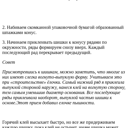
2. Набиваем скомканной упаковочной бумагой образованный
шпажками конус.
3. Начинаем приклеивать шишки к конусу рядами по
окружности, ряды формируем снизу вверх. Каждый
последующий рад перекрывает предыдущий.
Совет
Присмотревшись к шишкам, можно заметить, что многие из
них имеют слегка вогнуто-выпуклую форму. Учитываем это
при «строительстве» ёлочки. Самый нижний ряд я приклеила
выпуклой стороной наружу, нанеся клей на вогнутую сторону,
тем самым уменьшив диаметр основания. Все последующие
ряды приклеивала наоборот, выпуклой частью шишки к
основе.Этот прием добавил елочке пышности.
Горячий клей высыхает быстро, но все же придерживаем
каждую шишку, пока клей не остынет, иначе шишка может