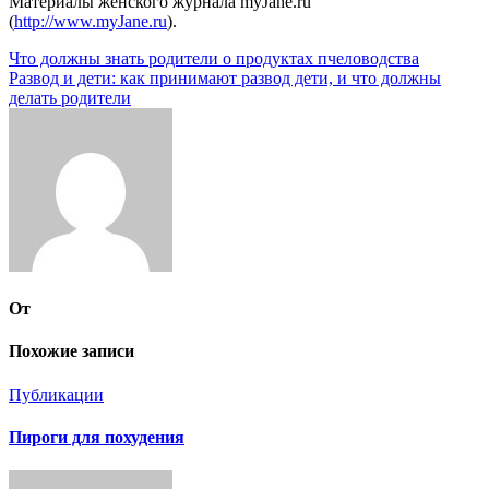
Материалы женского журнала myJane.ru
(
http://www.myJane.ru
).
Навигация
Что должны знать родители о продуктах пчеловодства
Развод и дети: как принимают развод дети, и что должны
по
делать родители
записям
От
Похожие записи
Публикации
Пироги для похудения