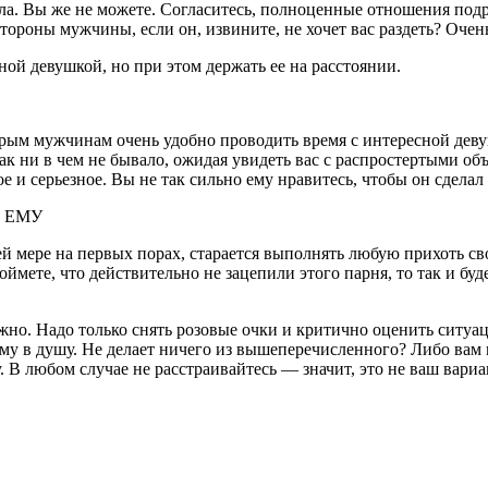
ола. Вы же не можете. Согласитесь, полноценные отношения под
тороны мужчины, если он, извините, не хочет вас раздеть? Очен
ой девушкой, но при этом держать ее на расстоянии.
орым мужчинам очень удобно проводить время с интересной девуш
ак ни в чем не бывало, ожидая увидеть вас с распростертыми объ
е и серьезное. Вы не так сильно ему нравитесь, чтобы он сдела
О ЕМУ
й мере на первых порах, старается выполнять любую прихоть сво
поймете, что действительно не зацепили этого парня, то так и бу
жно. Надо только снять розовые очки и критично оценить ситуаци
ему в душу. Не делает ничего из вышеперечисленного? Либо вам 
. В любом случае не расстраивайтесь — значит, это не ваш вариа