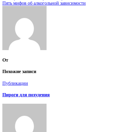
Пять мифов об алкогольной зависимости
по
записям
От
Похожие записи
Публикации
Пироги для похудения