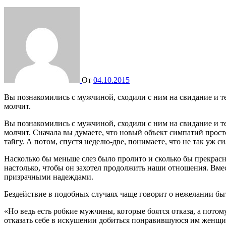
От
04.10.2015
Вы познакомились с мужчиной, сходили с ним на свидание и теперь то и дело поглядываете на телефон, ожидая, что поклонник позвонит и пригласит вас на вторую встречу. Однако телефон
молчит.
Вы познакомились с мужчиной, сходили с ним на свидание и те
молчит. Сначала вы думаете, что новый объект симпатий просто
тайгу. А потом, спустя неделю-две, понимаете, что не так уж с
Насколько бы меньше слез было пролито и сколько бы прекрасн
настолько, чтобы он захотел продолжить наши отношения. Вме
призрачными надеждами.
Бездействие в подобных случаях чаще говорит о нежелании б
«Но ведь есть робкие мужчины, которые боятся отказа, а потом
отказать себе в искушении добиться понравившуюся им женщи