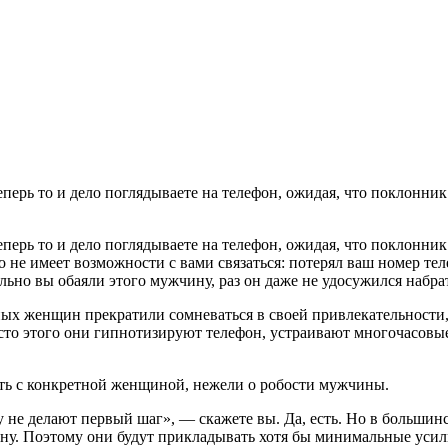
перь то и дело поглядываете на телефон, ожидая, что поклонник
 не имеет возможности с вами связаться: потерял ваш номер теле
ильно вы обаяли этого мужчину, раз он даже не удосужился набра
ых женщин прекратили сомневаться в своей привлекательности, 
сто этого они гипнотизируют телефон, устраивают многочасовы
ыть с конкретной женщиной, нежели о робости мужчины.
у не делают первый шаг», — скажете вы. Да, есть. Но в большин
ну. Поэтому они будут прикладывать хотя бы минимальные усил