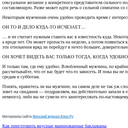
сексуальное желание у конкретного представителя сильного п
составляющую. Разве может идти речь о сильной симпатии со с
Некоторым мужчинам очень удобно проводить время с интересн
ОН ТО И ДЕЛО КУДА-ТО ИСЧЕЗАЕТ…
… и не считает нужным ставить вас в известность куда. Некот
а вроде нет. Он может пропасть на неделю, а потом появиться к
эти отношения вряд ли перейдут в нечто большее, доверительно
ОН ХОЧЕТ ВИДЕТЬ ВАС ТОЛЬКО ТОГДА, КОГДА УДОБН
И только там, где ему удобно. Влюбленный мужчина, по крайне
рассчитывайте, что от вас будет что-то зависеть. И пока вы не 
средам и субботам.
Понять, нравитесь ли вы мужчине, на самом деле не так уж сло
зовет на свидания — поздравляем, вы действительно запали в 
немного), либо вы не сумели его заинтересовать по-настоящему
Материалы сайта
Женский журнал Клео.Ру
Навигация
Как приготовить вкусные маринованные баклажаны