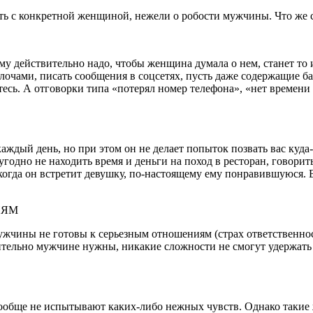
ть с конкретной женщиной, нежели о робости мужчины. Что же с
му действительно надо, чтобы женщина думала о нем, станет то 
очами, писать сообщения в соцсетях, пусть даже содержащие ба
тесь. А отговорки типа «потерял номер телефона», «нет времени
дый день, но при этом он не делает попыток позвать вас куда-то 
угодно не находить время и деньги на поход в ресторан, говорит
когда он встретит девушку, по-настоящему ему понравившуюся. В
ИЯМ
чины не готовы к серьезным отношениям (страх ответственности,
ительно мужчине нужны, никакие сложности не смогут удержать 
вообще не испытывают каких-либо нежных чувств. Однако такие