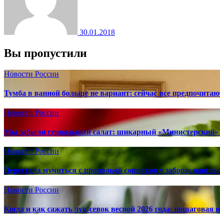
30.01.2018
Вы пропустили
Новости России
Тумба в ванной больше не вариант: сейчас все предпочита
Новости России
Мы забыли гениальный салат: шикарный «Министерский» 
Новости России
Перестала мучиться с прополкой сорняков у забора: нашла 
Новости России
Когда и как сажать лук-севок весной 2026 года: пошаговая