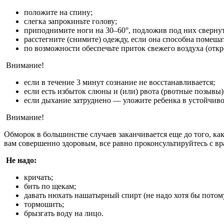
положите на спину;
слегка запрокиньте голову;
приподнимите ноги на 30–60°, подложив под них свернуту
расстегните (снимите) одежду, если она способна помеш
по возможности обеспечьте приток свежего воздуха (открой
Внимание!
если в течение 3 минут сознание не восстанавливается;
если есть избыток слюны и (или) рвота (рвотные позывы)
если дыхание затруднено — уложите ребенка в устойчиво
Внимание!
Обморок в большинстве случаев заканчивается еще до того, ка
вам совершенно здоровым, все равно проконсультируйтесь с вра
Не надо:
кричать;
бить по щекам;
давать нюхать нашатырный спирт (не надо хотя бы потом
тормошить;
брызгать воду на лицо.