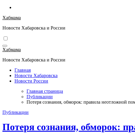
Перейти
к
Хабмама
содержимому
Новости Хабаровска и России
Хабмама
Новости Хабаровска и России
Главная
Новости Хабаровска
Новости России
Главная страница
Публикации
Потеря сознания, обморок: правила неотложной по
Публикации
Потеря сознания, обморок: п