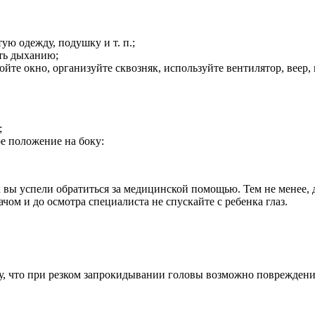
ю одежду, подушку и т. п.;
ать дыханию;
те окно, организуйте сквозняк, используйте вентилятор, веер, га
;
е положение на боку:
к вы успели обратиться за медицинской помощью. Тем не менее, 
чом и до осмотра специалиста не спускайте с ребенка глаз.
у, что при резком запрокидывании головы возможно повреждение