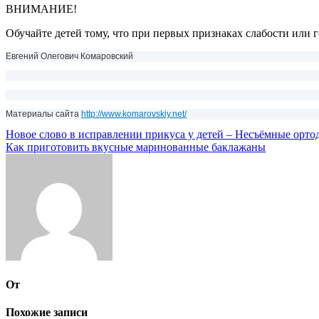
ВНИМАНИЕ!
Обучайте детей тому, что при первых признаках слабости или г
Евгений Олегович Комаровский
Материалы сайта
http://www.komarovskiy.net/
Навигация
Новое слово в исправлении прикуса у детей – Несъёмные орто
Как приготовить вкусные маринованные баклажаны
по
записям
От
Похожие записи