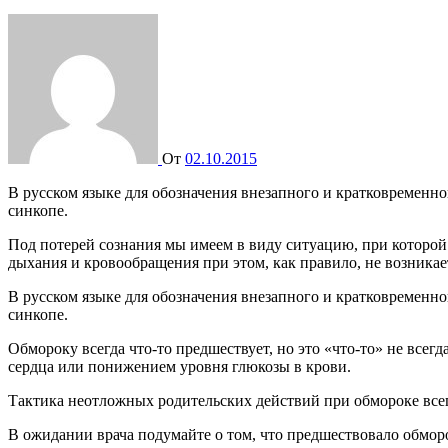
От
02.10.2015
В русском языке для обозначения внезапного и кратковременного расстройства сознания используется слово обморок. Распространенный специальный термин с аналогичным значением —
синкопе.
Под потерей сознания мы имеем в виду ситуацию, при которо
дыхания и кровообращения при этом, как правило, не возникае
В русском языке для обозначения внезапного и кратковременн
синкопе.
Обмороку всегда что-то предшествует, но это «что-то» не все
сердца или понижением уровня глюкозы в крови.
Тактика неотложных родительских действий при обмороке всегд
В ожидании врача подумайте о том, что предшествовало обморо