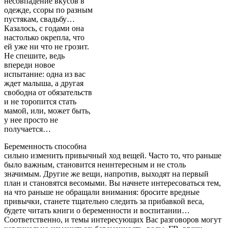
несовпадение вкусов в
одежде, ссоры по разным
пустякам, свадьбу…
Казалось, с годами она
настолько окрепла, что
ей уже ни что не грозит.
Не спешите, ведь
впереди новое
испытание: одна из вас
ждет малыша, а другая
свободна от обязательств
и не торопится стать
мамой, или, может быть,
у нее просто не
получается…
Беременность способна
сильно изменить привычный ход вещей. Часто то, что раньше
было важным, становится неинтересным и не столь
значимым. Другие же вещи, напротив, выходят на первый
план и становятся весомыми. Вы начнете интересоваться тем,
на что раньше не обращали внимания: бросите вредные
привычки, станете тщательно следить за прибавкой веса,
будете читать книги о беременности и воспитании…
Соответственно, и темы интересующих Вас разговоров могут