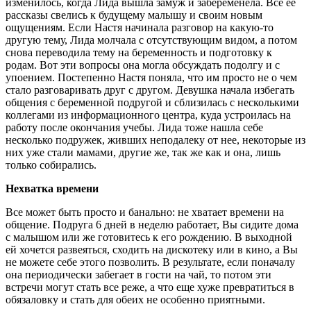
изменилось, когда Лида вышла замуж и забеременела. Все ее
рассказы свелись к будущему малышу и своим новым
ощущениям. Если Настя начинала разговор на какую-то
другую тему, Лида молчала с отсутствующим видом, а потом
снова переводила тему на беременность и подготовку к
родам. Вот эти вопросы она могла обсуждать подолгу и с
упоением. Постепенно Настя поняла, что им просто не о чем
стало разговаривать друг с другом. Девушка начала избегать
общения с беременной подругой и сблизилась с несколькими
коллегами из информационного центра, куда устроилась на
работу после окончания учебы. Лида тоже нашла себе
несколько подружек, живших неподалеку от нее, некоторые из
них уже стали мамами, другие же, так же как и она, лишь
только собирались.
Нехватка времени
Все может быть просто и банально: не хватает времени на
общение. Подруга 6 дней в неделю работает, Вы сидите дома
с малышом или же готовитесь к его рождению. В выходной
ей хочется развеяться, сходить на дискотеку или в кино, а Вы
не можете себе этого позволить. В результате, если поначалу
она периодически забегает в гости на чай, то потом эти
встречи могут стать все реже, а что еще хуже превратиться в
обязаловку и стать для обеих не особенно приятными.