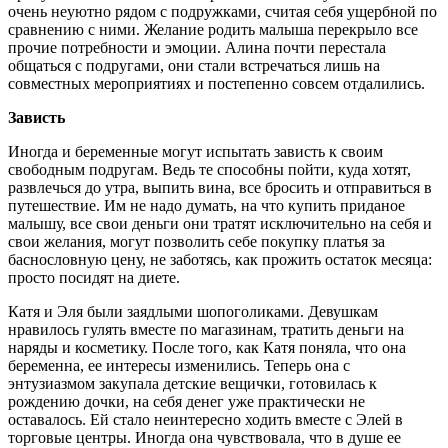
очень неуютно рядом с подружками, считая себя ущербной по
сравнению с ними. Желание родить малыша перекрыло все
прочие потребности и эмоции. Алина почти перестала
общаться с подругами, они стали встречаться лишь на
совместных мероприятиях и постепенно совсем отдалились.
Зависть
Иногда и беременные могут испытать зависть к своим
свободным подругам. Ведь те способны пойти, куда хотят,
развлечься до утра, выпить вина, все бросить и отправиться в
путешествие. Им не надо думать, на что купить приданое
малышу, все свои деньги они тратят исключительно на себя и
свои желания, могут позволить себе покупку платья за
баснословную цену, не заботясь, как прожить остаток месяца:
просто посидят на диете.
Катя и Эля были заядлыми шопоголиками. Девушкам
нравилось гулять вместе по магазинам, тратить деньги на
наряды и косметику. После того, как Катя поняла, что она
беременна, ее интересы изменились. Теперь она с
энтузиазмом закупала детские вещички, готовилась к
рождению дочки, на себя денег уже практически не
оставалось. Ей стало неинтересно ходить вместе с Элей в
торговые центры. Иногда она чувствовала, что в душе ее