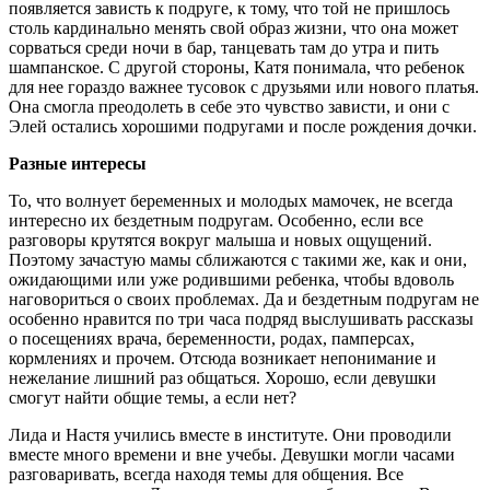
появляется зависть к подруге, к тому, что той не пришлось
столь кардинально менять свой образ жизни, что она может
сорваться среди ночи в бар, танцевать там до утра и пить
шампанское. С другой стороны, Катя понимала, что ребенок
для нее гораздо важнее тусовок с друзьями или нового платья.
Она смогла преодолеть в себе это чувство зависти, и они с
Элей остались хорошими подругами и после рождения дочки.
Разные интересы
То, что волнует беременных и молодых мамочек, не всегда
интересно их бездетным подругам. Особенно, если все
разговоры крутятся вокруг малыша и новых ощущений.
Поэтому зачастую мамы сближаются с такими же, как и они,
ожидающими или уже родившими ребенка, чтобы вдоволь
наговориться о своих проблемах. Да и бездетным подругам не
особенно нравится по три часа подряд выслушивать рассказы
о посещениях врача, беременности, родах, памперсах,
кормлениях и прочем. Отсюда возникает непонимание и
нежелание лишний раз общаться. Хорошо, если девушки
смогут найти общие темы, а если нет?
Лида и Настя учились вместе в институте. Они проводили
вместе много времени и вне учебы. Девушки могли часами
разговаривать, всегда находя темы для общения. Все