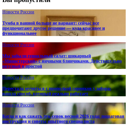
Новости России
Тумба в ванной больше не вариант: сейчас все
предпочитают другое решение — куда красивее и
функциональнее
Новости России
Мы забыли гениальный салат: шикарный
«Министерский» с яичными блинчиками. Действительно
вкусный и простой
Новости России
Перестала мучиться с прополкой сорняков у забора:
нашла способ, который реально работает
Новости России
Когда и как сажать лук-севок весной 2026 года: пошаговая
инструкция и советы опытного специалиста