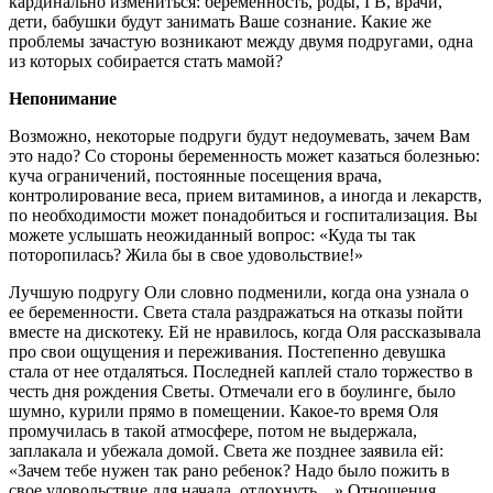
кардинально измениться: беременность, роды, ГВ, врачи,
дети, бабушки будут занимать Ваше сознание. Какие же
проблемы зачастую возникают между двумя подругами, одна
из которых собирается стать мамой?
Непонимание
Возможно, некоторые подруги будут недоумевать, зачем Вам
это надо? Со стороны беременность может казаться болезнью:
куча ограничений, постоянные посещения врача,
контролирование веса, прием витаминов, а иногда и лекарств,
по необходимости может понадобиться и госпитализация. Вы
можете услышать неожиданный вопрос: «Куда ты так
поторопилась? Жила бы в свое удовольствие!»
Лучшую подругу Оли словно подменили, когда она узнала о
ее беременности. Света стала раздражаться на отказы пойти
вместе на дискотеку. Ей не нравилось, когда Оля рассказывала
про свои ощущения и переживания. Постепенно девушка
стала от нее отдаляться. Последней каплей стало торжество в
честь дня рождения Светы. Отмечали его в боулинге, было
шумно, курили прямо в помещении. Какое-то время Оля
промучилась в такой атмосфере, потом не выдержала,
заплакала и убежала домой. Света же позднее заявила ей:
«Зачем тебе нужен так рано ребенок? Надо было пожить в
свое удовольствие для начала, отдохнуть…» Отношения