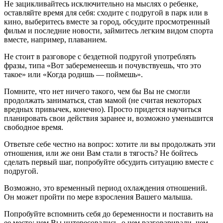
Не зацикливайтесь исключительно на мыслях о ребенке,
оставляйте время для себя: сходите с подругой в парк или в
кино, выберитесь вместе за город, обсудите просмотренный
фильм и последние новости, займитесь легким видом спорта
вместе, например, плаванием.
Не стоит в разговоре с бездетной подругой употреблять
фразы, типа «Вот забеременеешь и почувствуешь, что это
такое» или «Когда родишь — поймешь».
Помните, что нет ничего такого, чем бы Вы не смогли
продолжать заниматься, став мамой (не считая некоторых
вредных привычек, конечно). Просто придется научиться
планировать свои действия заранее и, возможно уменьшится
свободное время.
Ответьте себе честно на вопрос: хотите ли вы продолжать эти
отношения, или же они Вам стали в тягость? Не бойтесь
сделать первый шаг, попробуйте обсудить ситуацию вместе с
подругой.
Возможно, это временный период охлаждения отношений.
Он может пройти по мере взросления Вашего малыша.
Попробуйте вспомнить себя до беременности и поставить на
ее место: чем Вы интересовались, о чем разговаривали, чем