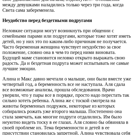
между девушками наладились только через три года, когда
Света сама забеременела.
Неудобство перед бездетными подругами
Неловкие ситуации могут возникнуть при общении с
семейными парами или подругами, которые тоже хотят иметь
детей, но у них это по каким-либо причинам не получается.
Часто беременная женщина чувствует неудобство за свое
положение, словно она в чем-то перед ними виновата.
Будущей маме становится неловко открыто выражать свою
радость. Да и бездетная подруга может испытывать не самые
лучшие эмоции.
Алина и Макс давно мечтали о малыше, они были вместе уже
четвертый год, а беременность все не наступала. Аля сдала
все возможные анализы, прошла обследования. Врачи
уверяли, что у пары все в порядке, просто надо перестать так
сильно хотеть ребенка. Алина же с тоской смотрела на
животы беременных подружек, некоторые из которых
собирались рожать уже второго малыша. Постепенно она
стала замечать, как многие подруги отдалились. Им было
неуютно видеть тоску в ее глазах. Аля словно бы обвиняла в
своей проблеме их. Тема беременности и детей в ее
присутствии становилась запретной. Алина чувствовала себя