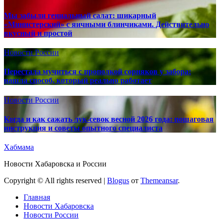
Мы забыли гениальный салат: шикарный
«Министерский» с яичными блинчиками. Действительно
вкусный и простой
Новости России
Перестала мучиться с прополкой сорняков у забора:
нашла способ, который реально работает
Новости России
Когда и как сажать лук-севок весной 2026 года: пошаговая
инструкция и советы опытного специалиста
Хабмама
Новости Хабаровска и России
Copyright © All rights reserved
|
Blogus
от
Themeansar
.
Главная
Новости Хабаровска
Новости России