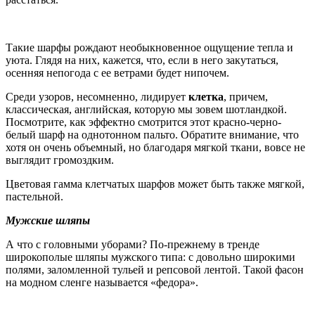
Такие шарфы рождают необыкновенное ощущение тепла и
уюта. Глядя на них, кажется, что, если в него закутаться,
осенняя непогода с ее ветрами будет нипочем.
Среди узоров, несомненно, лидирует
клетка
, причем,
классическая, английская, которую мы зовем шотландкой.
Посмотрите, как эффектно смотрится этот красно-черно-
белый шарф на однотонном пальто. Обратите внимание, что
хотя он очень объемный, но благодаря мягкой ткани, вовсе не
выглядит громоздким.
Цветовая гамма клетчатых шарфов может быть также мягкой,
пастельной.
Мужские шляпы
А что с головными уборами? По-прежнему в тренде
широкополые шляпы мужского типа: с довольно широкими
полями, заломленной тульей и репсовой лентой. Такой фасон
на модном сленге называется «федора».