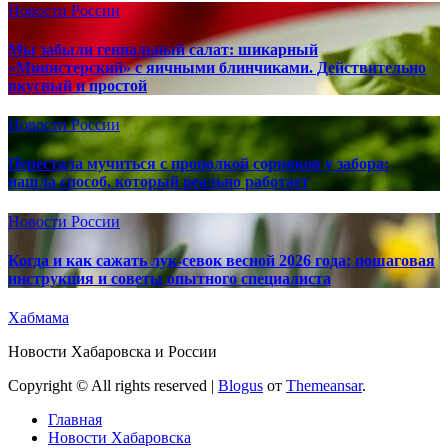
Новости России
Мы забыли гениальный салат: шикарный
«Министерский» с яичными блинчиками. Действительно
вкусный и простой
Новости России
Перестала мучиться с прополкой сорняков у забора:
нашла способ, который реально работает
Новости России
Когда и как сажать лук-севок весной 2026 года: пошаговая
инструкция и советы опытного специалиста
Хабмама
Новости Хабаровска и России
Copyright © All rights reserved
|
Blogus
от
Themeansar
.
Главная
Новости Хабаровска