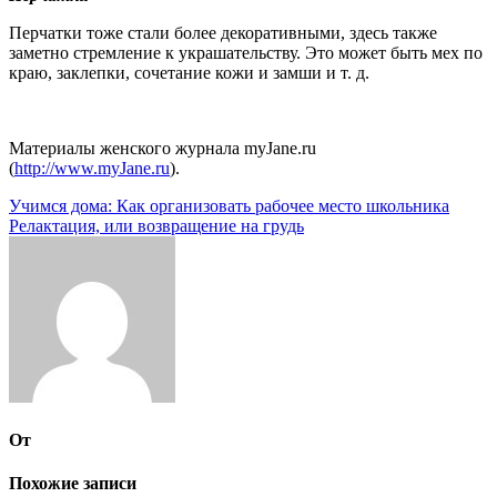
Перчатки тоже стали более декоративными, здесь также
заметно стремление к украшательству. Это может быть мех по
краю, заклепки, сочетание кожи и замши и т. д.
Материалы женского журнала myJane.ru
(
http://www.myJane.ru
).
Навигация
Учимся дома: Как организовать рабочее место школьника
Релактация, или возвращение на грудь
по
записям
От
Похожие записи