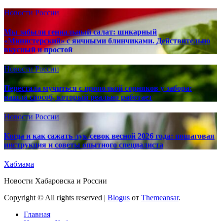
Новости России
Мы забыли гениальный салат: шикарный
«Министерский» с яичными блинчиками. Действительно
вкусный и простой
Новости России
Перестала мучиться с прополкой сорняков у забора:
нашла способ, который реально работает
Новости России
Когда и как сажать лук-севок весной 2026 года: пошаговая
инструкция и советы опытного специалиста
Хабмама
Новости Хабаровска и России
Copyright © All rights reserved
|
Blogus
от
Themeansar
.
Главная