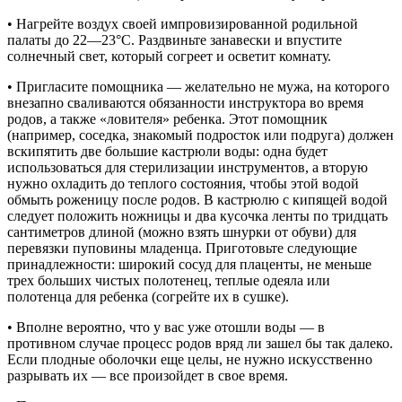
• Нагрейте воздух своей импровизированной родильной
палаты до 22—23°С. Раздвиньте занавески и впустите
солнечный свет, который согреет и осветит комнату.
• Пригласите помощника — желательно не мужа, на которого
внезапно сваливаются обязанности инструктора во время
родов, а также «ловителя» ребенка. Этот помощник
(например, соседка, знакомый подросток или подруга) должен
вскипятить две большие кастрюли воды: одна будет
использоваться для стерилизации инструментов, а вторую
нужно охладить до теплого состояния, чтобы этой водой
обмыть роженицу после родов. В кастрюлю с кипящей водой
следует положить ножницы и два кусочка ленты по тридцать
сантиметров длиной (можно взять шнурки от обуви) для
перевязки пуповины младенца. Приготовьте следующие
принадлежности: широкий сосуд для плаценты, не меньше
трех больших чистых полотенец, теплые одеяла или
полотенца для ребенка (согрейте их в сушке).
• Вполне вероятно, что у вас уже отошли воды — в
противном случае процесс родов вряд ли зашел бы так далеко.
Если плодные оболочки еще целы, не нужно искусственно
разрывать их — все произойдет в свое время.