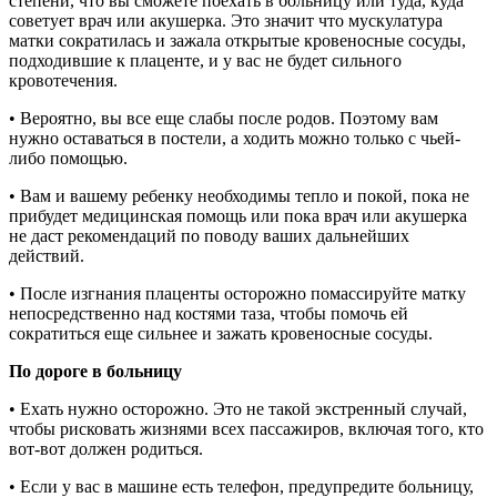
степени, что вы сможете поехать в больницу или туда, куда
советует врач или акушерка. Это значит что мускулатура
матки сократилась и зажала открытые кровеносные сосуды,
подходившие к плаценте, и у вас не будет сильного
кровотечения.
• Вероятно, вы все еще слабы после родов. Поэтому вам
нужно оставаться в постели, а ходить можно только с чьей-
либо помощью.
• Вам и вашему ребенку необходимы тепло и покой, пока не
прибудет медицинская помощь или пока врач или акушерка
не даст рекомендаций по поводу ваших дальнейших
действий.
• После изгнания плаценты осторожно помассируйте матку
непосредственно над костями таза, чтобы помочь ей
сократиться еще сильнее и зажать кровеносные сосуды.
По дороге в больницу
• Ехать нужно осторожно. Это не такой экстренный случай,
чтобы рисковать жизнями всех пассажиров, включая того, кто
вот-вот должен родиться.
• Если у вас в машине есть телефон, предупредите больницу,