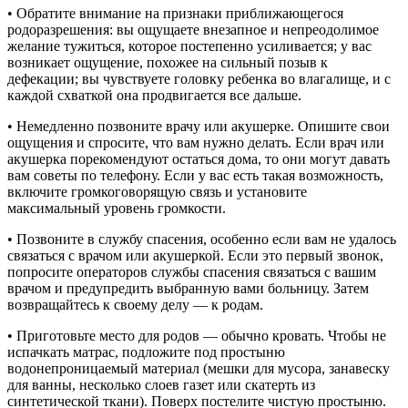
• Обратите внимание на признаки приближающегося
родоразрешения: вы ощущаете внезапное и непреодолимое
желание тужиться, которое постепенно усиливается; у вас
возникает ощущение, похожее на сильный позыв к
дефекации; вы чувствуете головку ребенка во влагалище, и с
каждой схваткой она продвигается все дальше.
• Немедленно позвоните врачу или акушерке. Опишите свои
ощущения и спросите, что вам нужно делать. Если врач или
акушерка порекомендуют остаться дома, то они могут давать
вам советы по телефону. Если у вас есть такая возможность,
включите громкоговорящую связь и установите
максимальный уровень громкости.
• Позвоните в службу спасения, особенно если вам не удалось
связаться с врачом или акушеркой. Если это первый звонок,
попросите операторов службы спасения связаться с вашим
врачом и предупредить выбранную вами больницу. Затем
возвращайтесь к своему делу — к родам.
• Приготовьте место для родов — обычно кровать. Чтобы не
испачкать матрас, подложите под простыню
водонепроницаемый материал (мешки для мусора, занавеску
для ванны, несколько слоев газет или скатерть из
синтетической ткани). Поверх постелите чистую простыню.