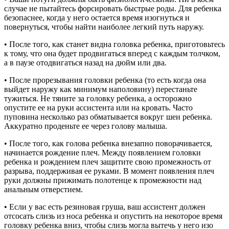
случае не пытайтесь форсировать быстрые роды. Для ребенка
безопаснее, когда у него остается время изогнуться и
повернуться, чтобы найти наиболее легкий путь наружу.
• После того, как станет видна головка ребенка, приготовьтесь
к тому, что она будет продвигаться вперед с каждым толчком,
а в паузе отодвигаться назад на дюйм или два.
• После прорезывания головки ребенка (то есть когда она
выйдет наружу как минимум наполовину) перестаньте
тужиться. Не тяните за головку ребенка, а осторожно
опустите ее на руки ассистента или на кровать. Часто
пуповина несколько раз обматывается вокруг шеи ребенка.
Аккуратно проденьте ее через голову малыша.
• После того, как голова ребенка внезапно поворачивается,
начинается рождение плеч. Между появлением головки
ребенка и рождением плеч защитите свою промежность от
разрыва, поддерживая ее руками. В момент появления плеч
руки должны прижимать полотенце к промежности над
анальным отверстием.
• Если у вас есть резиновая груша, ваш ассистент должен
отсосать слизь из носа ребенка и опустить на некоторое время
головку ребенка вниз, чтобы слизь могла вытечь у него изо