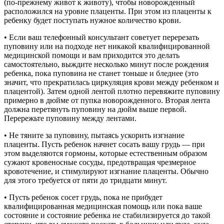
(по-прежнему живот к животу), чтобы новорожденный
расположился на уровне плаценты. При этом из плаценты к
ребенку будет поступать нужное количество крови.
• Если ваш телефонный консультант советует перерезать
пуповину или на подходе нет никакой квалифицированной
медицинской помощи и вам приходится это делать
самостоятельно, выждите несколько минут после рождения
ребенка, пока пуповина не станет тоньше и бледнее (это
значит, что прекратилась циркуляция крови между ребенком и
плацентой). Затем одной лентой плотно перевяжите пуповину
примерно в дюйме от пупка новорожденного. Вторая лента
должна перетянуть пуповину на дюйм выше первой.
Перережьте пуповину между лентами.
• Не тяните за пуповину, пытаясь ускорить изгнание
плаценты. Пусть ребенок начнет сосать вашу грудь — при
этом выделяются гормоны, которые естественным образом
сужают кровеносные сосуды, предотвращая чрезмерное
кровотечение, и стимулируют изгнание плаценты. Обычно
для этого требуется от пяти до тридцати минут.
• Пусть ребенок сосет грудь, пока не прибудет
квалифицированная медицинская помощь или пока ваше
состояние и состояние ребенка не стабилизируется до такой