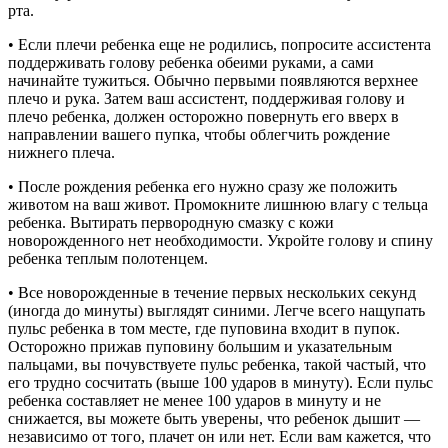
рта.
• Если плечи ребенка еще не родились, попросите ассистента
поддерживать голову ребенка обеими руками, а сами
начинайте тужиться. Обычно первыми появляются верхнее
плечо и рука. Затем ваш ассистент, поддерживая голову и
плечо ребенка, должен осторожно повернуть его вверх в
направлении вашего пупка, чтобы облегчить рождение
нижнего плеча.
• После рождения ребенка его нужно сразу же положить
животом на ваш живот. Промокните лишнюю влагу с тельца
ребенка. Вытирать первородную смазку с кожи
новорожденного нет необходимости. Укройте голову и спину
ребенка теплым полотенцем.
• Все новорожденные в течение первых нескольких секунд
(иногда до минуты) выглядят синими. Легче всего нащупать
пульс ребенка в том месте, где пуповина входит в пупок.
Осторожно прижав пуповину большим и указательным
пальцами, вы почувствуете пульс ребенка, такой частый, что
его трудно сосчитать (выше 100 ударов в минуту). Если пульс
ребенка составляет не менее 100 ударов в минуту и не
снижается, вы можете быть уверены, что ребенок дышит —
независимо от того, плачет он или нет. Если вам кажется, что