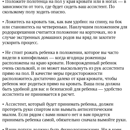
• Положите полотенца на пол у края кровати или в ногах — в
зависимости от того, где будет сидеть ваш ассистент. По
скользкому полу ходить опасно.
• Ложитесь на кровать так, как вам удобно: на спину, на бок
или становитесь на четвереньки. Наилучшим положением для
родоразрешения считается положение на корточках, но в
случае экстренных домашних родов вы вряд ли захотите
ускорить процесс.
• Не стоит рожать ребенка в положении, которое вы часто
видели в кинофильмах — когда ягодицы роженицы
расположены на краю кровати. Новорожденный ребенок
очень скользкий, и он может выскользнуть из рук ассистента
прямо на пол. В качестве меры предосторожности
расположитесь достаточно далеко от края кровати, чтобы
ребенок мог родиться прямо на кровать. Ваша поза должна
быть удобной для вас и безопасной для ребенка — удобство
ассистента не принимается в расчет.
• Ассистент, который будет принимать ребенка, должен
протереть руки спиртом или вымыть антисептическим
мылом. Если рядом с вами никого нет и вам придется
принимать ребенка самой, обязательно сначала вымойте руки.
• Ваши потуги должны быть физиологическими. Ни в коем