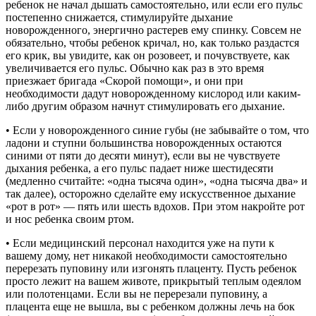
ребенок не начал дышать самостоятельно, или если его пульс
постепенно снижается, стимулируйте дыхание
новорожденного, энергично растерев ему спинку. Совсем не
обязательно, чтобы ребенок кричал, но, как только раздастся
его крик, вы увидите, как он розовеет, и почувствуете, как
увеличивается его пульс. Обычно как раз в это время
приезжает бригада «Скорой помощи», и они при
необходимости дадут новорожденному кислород или каким-
либо другим образом начнут стимулировать его дыхание.
• Если у новорожденного синие губы (не забывайте о том, что
ладони и ступни большинства новорожденных остаются
синими от пяти до десяти минут), если вы не чувствуете
дыхания ребенка, а его пульс падает ниже шестидесяти
(медленно считайте: «одна тысяча один», «одна тысяча два» и
так далее), осторожно сделайте ему искусственное дыхание
«рот в рот» — пять или шесть вдохов. При этом накройте рот
и нос ребенка своим ртом.
• Если медицинский персонал находится уже на пути к
вашему дому, нет никакой необходимости самостоятельно
перерезать пуповину или изгонять плаценту. Пусть ребенок
просто лежит на вашем животе, прикрытый теплым одеялом
или полотенцами. Если вы не перерезали пуповину, а
плацента еще не вышла, вы с ребенком должны лечь на бок