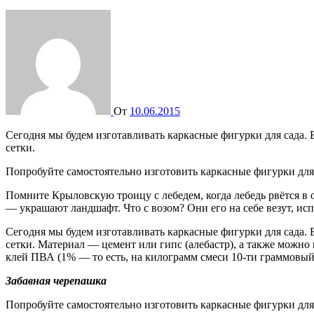
От
10.06.2015
Сегодня мы будем изготавливать каркасные фигурки для сада. В их основе — пластмассовая канистра, кусочки пластиковых труб или рейки, толстая проволока и обрезки металлической
сетки.
Попробуйте самостоятельно изготовить каркасные фигурки для 
Помните Крыловскую троицу с лебедем, когда лебедь рвётся в о
— украшают ландшафт. Что с возом? Они его на себе везут, ис
Сегодня мы будем изготавливать каркасные фигурки для сада. 
сетки. Материал — цемент или гипс (алебастр), а также можно 
клей ПВА (1% — то есть, на килограмм смеси 10-ти граммовый
Забавная черепашка
Попробуйте самостоятельно изготовить каркасные фигурки для 