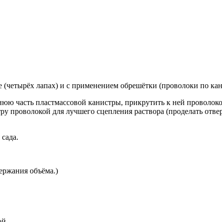
 (четырёх лапах) и с применением обрешётки (проволоки по кан
жнюю часть пластмассовой канистры, прикрутить к ней проволок
тру проволокой для лучшего сцепления раствора (проделать отв
сада.
ержания объёма.)
ой.