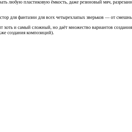
овать любую пластиковую ёмкость, даже резиновый мяч, разреза
остор для фантазии для всех четырехлапых зверьков — от смешн
ант хоть и самый сложный, но даёт множество вариантов создани
акже создания композиций).