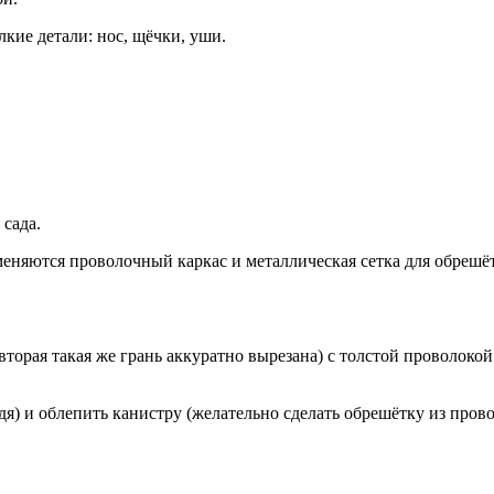
кие детали: нос, щёчки, уши.
сада.
именяются проволочный каркас и металлическая сетка для обрешё
торая такая же грань аккуратно вырезана) с толстой проволоко
едя) и облепить канистру (желательно сделать обрешётку из пров