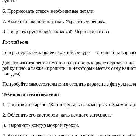
сушки.
6. Прорисовать стеком необходимые детали.
7. Вылепить шарики для глаз. Украсить черепаху.
8. Покрыть грунтовкой и краской. Черепаха готова.
Рыжий кот
Теперь перейдём к более сложной фигуре — стоящей на каркасе
Для его изготовления нужно подготовить каркас: отрезать ни
рейку-шею, а также «прошить» в некоторых местах саму канис
гвоздем).
Попробуйте самостоятельно изготовить каркасные фигурки для 
Технология изготовления
1. Изготовить каркас. (Канистру засыпать мокрым песком для д
2. Облепить его раствором, дать немного затвердеть.
3. Выровнять контур мокрой губкой.
4. Вылепить голову, лапы, хвост, подравнивая шпателем и губк