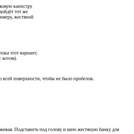
иковую канистру
дойдёт тот же
римеру, жестяной
пока этот вариант,
 котом).
по всей поверхности, чтобы не было пробелов.
рживая. Подставить под голову и шею жестяную банку для