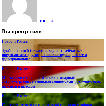
30.01.2018
Вы пропустили
Новости России
Тумба в ванной больше не вариант: сейчас все
предпочитают другое решение — куда красивее и
функциональнее
Новости России
Мы забыли гениальный салат: шикарный
«Министерский» с яичными блинчиками. Действительно
вкусный и простой
Новости России
Перестала мучиться с прополкой сорняков у забора: