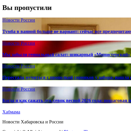
Вы пропустили
Новости России
Тумба в ванной больше не вариант: сейчас все предпочита
Новости России
Мы забыли гениальный салат: шикарный «Министерский» 
Новости России
Перестала мучиться с прополкой сорняков у забора: нашла 
Новости России
Когда и как сажать лук-севок весной 2026 года: пошаговая
Хабмама
Новости Хабаровска и России