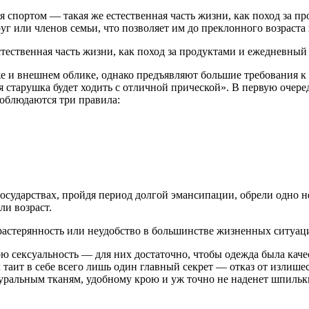
ия спортом — такая же естественная часть жизни, как поход за 
уг или членов семьи, что позволяет им до преклонного возраста
стественная часть жизни, как поход за продуктами и ежедневный
и внешнем облике, однако предъявляют большие требования к ка
 старушка будет ходить с отличной прической». В первую очеред
облюдаются три правила:
осударствах, пройдя период долгой эмансипации, обрели одно н
ли возраст.
 растерянность или неудобство в большинстве жизненных ситуац
ю сексуальность — для них достаточно, чтобы одежда была кач
таит в себе всего лишь один главный секрет — отказ от излишес
ральным тканям, удобному крою и уж точно не наденет шпильки