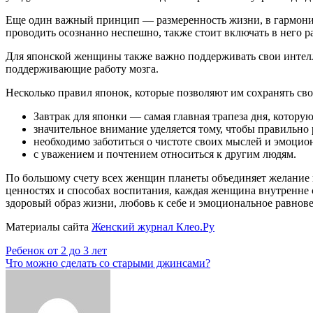
Еще один важный принцип — размеренность жизни, в гармонии 
проводить осознанно неспешно, также стоит включать в него р
Для японской женщины также важно поддерживать свои интелле
поддерживающие работу мозга.
Несколько правил японок, которые позволяют им сохранять сво
Завтрак для японки — самая главная трапеза дня, котору
значительное внимание уделяется тому, чтобы правильно 
необходимо заботиться о чистоте своих мыслей и эмоцио
с уважением и почтением относиться к другим людям.
По большому счету всех женщин планеты объединяет желание пр
ценностях и способах воспитания, каждая женщина внутренне ст
здоровый образ жизни, любовь к себе и эмоциональное равнове
Материалы сайта
Женский журнал Клео.Ру
Навигация
Ребенок от 2 до 3 лет
Что можно сделать со старыми джинсами?
по
записям