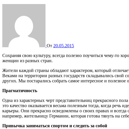
От
20.05.2015
Сохраняя свою культуру, всегда полезно поучиться чему-то хорошему и у других. Мы постарались собрать самое интересное и полезное о мировоззрении и секретах привлекательности
женщин из разных стран.
Жители каждой страны обладают характером, который отличает 
Веками на территории разных государств складывались свой с
других. Мы постарались собрать самое интересное и полезное 
Прагматичность
Одна из характерных черт представительниц прекрасного пола 
это качество оказывается весьма полезным тогда, когда речь 
карьеры. Они прекрасно осведомлены о своих правах и всегда с
например, жительницу Германии, которая готова тянуть на себе
Привычка заниматься спортом и следить за собой