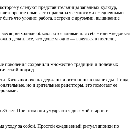
 которому следуют представительницы западных культур,
удовлетворение помогает справляться с многими ежедневными
 быть что угодно: работа, встречи с друзьями, вышивание
 в месяц выходные объявляются «днями для себя» или «медовым
ожно делать все, что душе угодно — валяться в постели,
вые поколения сохранили множество традиций и полезных
тический подход.
ти. Китаянки очень сдержаны и осознанны в плане еды. Пища,
онятельные, но и зрительные рецепторы, это помогает ее
оровыми.
85 лет. При этом они умудряются до самой старости
емя уходу за собой. Простой ежедневный ритуал японки по