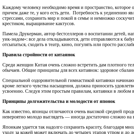
Каждому человеку необходимо время и пространство, которое 
причем даже те, у кого есть дети. Потребность к уединению я
стрессами, сохранить мир и покой в семье и немножко соскучи
крестиком, выращивание кактусов.
Памела Друкерман, автор бестселлеров о воспитании детей, на
уик-эндом»: все дела откладываются, дети отправляются к бабу
отсыпаться, сходить в театр, кино, погулять или просто расслаб
Правила стройности от китаянок
Среди женщин Китая очень сложно встретить дам плотного тел
обычаев. Общие принципы для всех китаянок: здоровое сбалан
Специальной оздоровительной гимнастикой китаянки начинают 
кроме легкого чувства насыщения, должна приносить удовлетво
усвоению. Следуя этим простым правилам, китаянки в любом в
Принципы долгожительства и молодости от японок
Как известно, японцы отличаются очень высокой средней прод
невероятно молодо выглядеть — иногда достаточно сложно на в
Японкам удается так надолго сохранить красоту, благодаря мн
уходу за кожей может включать до четырех этапов утром и до д