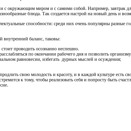
с окружающим миром и с самими собой. Например, завтрак для 
азнообразные блюда. Так создается настрой на новый день и во
ктуальные способности: среди них очень популярны разные гол
й внутренний баланс, таковы:
ю стоит проводить осознанно неспешно.
расслабляться по окончании рабочего дня и позволить организму
нальном равновесии, избегать дурных мыслей и осуждения;
одлить свою молодость и красоту, и в каждой культуре есть св
ремится к тому, чтобы реализовать себя и попросту быть счастл
сие.