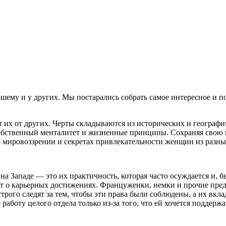
их от других. Черты складываются из исторических и географич
обственный менталитет и жизненные принципы. Сохраняя свою ку
о мировоззрении и секретах привлекательности женщин из разны
на Западе — это их практичность, которая часто осуждается и, 
идет о карьерных достижениях. Француженки, немки и прочие пр
трого следят за тем, чтобы эти права были соблюдены, а их вкл
 работу целого отдела только из-за того, что ей хочется поддер