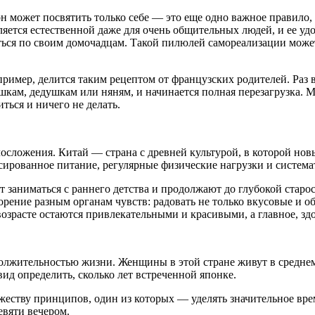
он может посвятить только себе — это еще одно важное правило,
вляется естественной даже для очень общительных людей, и ее 
ться по своим домочадцам. Такой пилюлей самореализации может
пример, делится таким рецептом от французских родителей. Раз
шкам, дедушкам или няням, и начинается полная перезагрузка. М
иться и ничего не делать.
осложения. Китай — страна с древней культурой, в которой но
сированное питание, регулярные физические нагрузки и система
заниматься с раннего детства и продолжают до глубокой старос
рение разным органам чувств: радовать не только вкусовые и об
озрасте остаются привлекательными и красивыми, а главное, зд
олжительностью жизни. Женщины в этой стране живут в среднем 
ид определить, сколько лет встреченной японке.
ожеству принципов, один из которых — уделять значительное вр
евяти вечером.