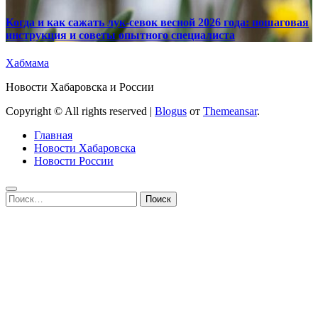
Когда и как сажать лук-севок весной 2026 года: пошаговая
инструкция и советы опытного специалиста
Хабмама
Новости Хабаровска и России
Copyright © All rights reserved
|
Blogus
от
Themeansar
.
Главная
Новости Хабаровска
Новости России
Найти: