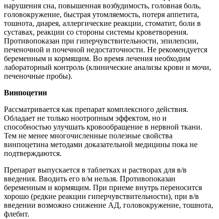
нарушения сна, повышенная возбудимость, головная боль,
головокружение, быстрая утомляемость, потеря аппетита,
тошнота, диарея, аллергические реакции, стоматит, боли в
суставах, реакции со стороны системы кроветворения.
Противопоказан при гиперчувствительности, эпилепсии,
печеночной и почечной недостаточности. Не рекомендуется
беременным и кормящим. Во время лечения необходим
лабораторный контроль (клинические анализы крови и мочи,
печеночные пробы).
Винпоцетин
Рассматривается как препарат комплексного действия.
Обладает не только ноотропным эффектом, но и
способностью улучшать кровообращение в нервной ткани.
Тем не менее многочисленные полезные свойства
винпоцетина методами доказательной медицины пока не
подтверждаются.
Препарат выпускается в таблетках и растворах для в/в
введения. Вводить его в/м нельзя. Противопоказан
беременным и кормящим. При приеме внутрь переносится
хорошо (редкие реакции гиперчувствительности), при в/в
введении возможно снижение АД, головокружение, тошнота,
флебит.