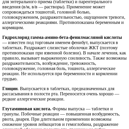
для энтерального приема (таблетки) и парентерального
введения (в/м, в/в — растворы). Применение может
сопровождаться тошнотой, головной болью,
головокружением, раздражительностью, ощущением тревоги,
аллергическими реакциями. Противопоказана беременным и
кормящим.
Гидрохлорид гамма-амино-бета-фенилмасляной кислоты
— известен под торговым именем фенибут, выпускается в
таблетках. Раздражает слизистые оболочки ЖКТ (поэтому
противопоказан при язвенной болезни). В начале лечения, как
правило, вызывает выраженную сонливость. Также возможны
раздражительность, возбуждение, тревожность,
головокружение, головная боль, тошнота, аллергические
реакции. Не используется при беременности и кормлении
грудью.
Глицин
. Выпускается в таблетках, предназначенных для
рассасывания в полости рта. Переносится очень хорошо —
редкие аллергические реакции.
Глутаминовая кислота.
Формы выпуска — таблетки и
гранулы. Побочные реакции — повышенная возбудимость,
рвота, диарея. При длительном применении возможны
снижение уровня лейкоцитов и гемоглобина, раздражение