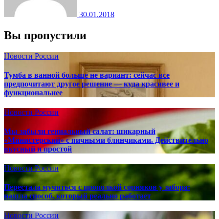
30.01.2018
Вы пропустили
Новости России
Тумба в ванной больше не вариант: сейчас все
предпочитают другое решение — куда красивее и
функциональнее
Новости России
Мы забыли гениальный салат: шикарный
«Министерский» с яичными блинчиками. Действительно
вкусный и простой
Новости России
Перестала мучиться с прополкой сорняков у забора:
нашла способ, который реально работает
Новости России