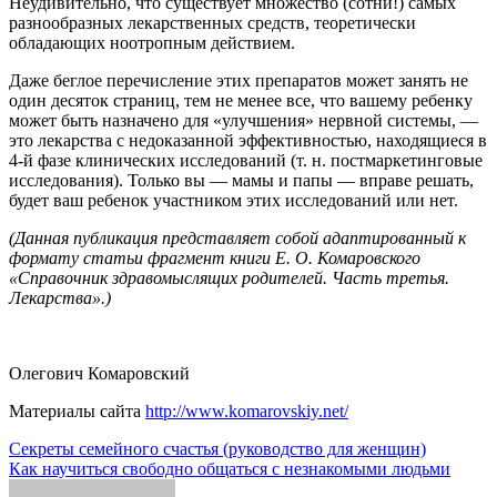
Неудивительно, что существует множество (сотни!) самых
разнообразных лекарственных средств, теоретически
обладающих ноотропным действием.
Даже беглое перечисление этих препаратов может занять не
один десяток страниц, тем не менее все, что вашему ребенку
может быть назначено для «улучшения» нервной системы, —
это лекарства с недоказанной эффективностью, находящиеся в
4-й фазе клинических исследований (т. н. постмаркетинговые
исследования). Только вы — мамы и папы — вправе решать,
будет ваш ребенок участником этих исследований или нет.
(Данная публикация представляет собой адаптированный к
формату статьи фрагмент книги Е. О. Комаровского
«Справочник здравомыслящих родителей. Часть третья.
Лекарства».)
Олегович Комаровский
Материалы сайта
http://www.komarovskiy.net/
Навигация
Секреты семейного счастья (руководство для женщин)
Как научиться свободно общаться с незнакомыми людьми
по