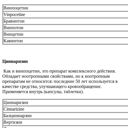
Винпоцетин
Vinpocetine
Бравинтон
Винпотон
Винцетин
Кавинтон
Циннаризин
Как и винпоцетин, это препарат комплексного действия.
Обладает ноотропными свойствами, но к ноотропным
препаратам не относится: последние 50 лет используется в
качестве средства, улучшающего кровообращение.
Применяется внутрь (капсулы, таблетки).
Циннаризин
Cinnarizine
Балциннарзин
Вертизин