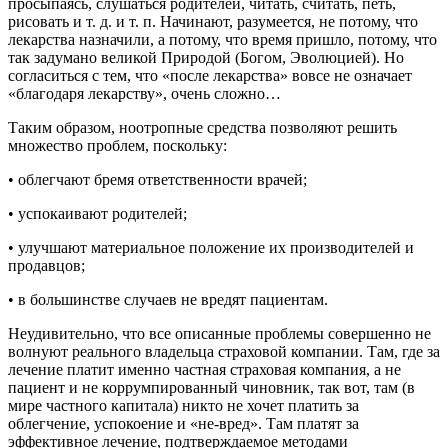
просыпаясь, слушаться родителей, читать, считать, петь,
рисовать и т. д. и т. п. Начинают, разумеется, не потому, что
лекарства назначили, а потому, что время пришло, потому, что
так задумано великой Природой (Богом, Эволюцией). Но
согласиться с тем, что «после лекарства» вовсе не означает
«благодаря лекарству», очень сложно…
Таким образом, ноотропные средства позволяют решить
множество проблем, поскольку:
• облегчают бремя ответственности врачей;
• успокаивают родителей;
• улучшают материальное положение их производителей и
продавцов;
• в большинстве случаев не вредят пациентам.
Неудивительно, что все описанные проблемы совершенно не
волнуют реального владельца страховой компании. Там, где за
лечение платит именно частная страховая компания, а не
пациент и не коррумпированный чиновник, так вот, там (в
мире частного капитала) никто не хочет платить за
облегчение, успокоение и «не-вред». Там платят за
эффективное лечение, подтверждаемое методами