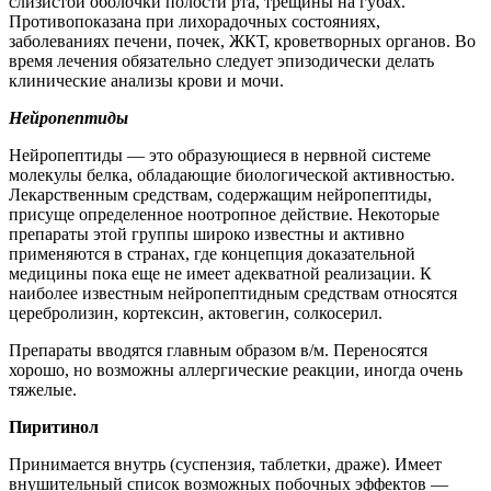
слизистой оболочки полости рта, трещины на губах.
Противопоказана при лихорадочных состояниях,
заболеваниях печени, почек, ЖКТ, кроветворных органов. Во
время лечения обязательно следует эпизодически делать
клинические анализы крови и мочи.
Нейропептиды
Нейропептиды — это образующиеся в нервной системе
молекулы белка, обладающие биологической активностью.
Лекарственным средствам, содержащим нейропептиды,
присуще определенное ноотропное действие. Некоторые
препараты этой группы широко известны и активно
применяются в странах, где концепция доказательной
медицины пока еще не имеет адекватной реализации. К
наиболее известным нейропептидным средствам относятся
церебролизин, кортексин, актовегин, солкосерил.
Препараты вводятся главным образом в/м. Переносятся
хорошо, но возможны аллергические реакции, иногда очень
тяжелые.
Пиритинол
Принимается внутрь (суспензия, таблетки, драже). Имеет
внушительный список возможных побочных эффектов —