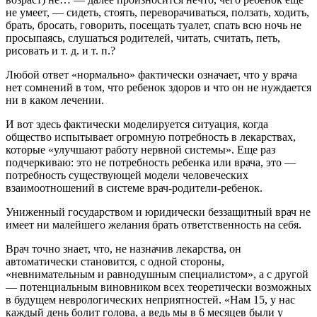
не умеет, — сидеть, стоять, переворачиваться, ползать, ходить,
брать, бросать, говорить, посещать туалет, спать всю ночь не
просыпаясь, слушаться родителей, читать, считать, петь,
рисовать и т. д. и т. п.?
Любой ответ «нормально» фактически означает, что у врача
нет сомнений в том, что ребенок здоров и что он не нуждается
ни в каком лечении.
И вот здесь фактически моделируется ситуация, когда
общество испытывает огромную потребность в лекарствах,
которые «улучшают работу нервной системы». Еще раз
подчеркиваю: это не потребность ребенка или врача, это —
потребность существующей модели человеческих
взаимоотношений в системе врач-родители-ребенок.
Униженный государством и юридически беззащитный врач не
имеет ни малейшего желания брать ответственность на себя.
Врач точно знает, что, не назначив лекарства, он
автоматически становится, с одной стороны,
«невнимательным и равнодушным специалистом», а с другой
— потенциальным виновником всех теоретически возможных
в будущем неврологических неприятностей. «Нам 15, у нас
каждый день болит голова, а ведь мы в 6 месяцев были у