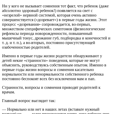
Ни у кого не вызывает сомнения тот факт, что ребенок (даже
абсолютно здоровый ребенок!) появляется на свет с
«незрелой» нервной системой, которая очень активно
совершенствуется («дозревает») в первые годы жизни. Этот
процесс «дозревания» сопровождается, во-первых,
множеством специфических симптомов (физиологические
рефлексы периода новорожденности, повышенный
мышечный тонус, дрожание губ, подбородка и конечностей и
т. д. и т. п.), а во-вторых, постоянно присутствующей
озабоченностью родителей.
Именно в первые годы жизни родители обнаруживают у
детей некие «странности» поведения, которые не могут
объяснить, руководствуясь собственным опытом. Именно в
первые годы жизни вопросы и сомнения касательно
нормальности или ненормальности собственного ребенка
постоянно беспокоят всех без исключения мам и пап.
Странности, вопросы и сомнения приводят родителей к
врачам.
Главный вопрос выглядит так:
— Нормально или нет в наших летах (вставьте нужный
возраст) не… — далее произносится нечто, чего ребенок еще