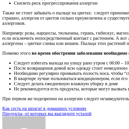
Снизить риск прогрессирования аллергии
Также не стоит забывать о пыльце на цветах: следует принимат
страшно, аллергия от цветов сильно преувеличена и существуе
аллергиков.
Например: розы, нарциссы, тюльпаны, герань, гибискус, магно
если исключить непосредственный контакт с растением. А вот
аллергены – цветки сливы или вишни. Пыльца этих растений пе
Помимо этого
во время обострения заболевания необходимо
Следует избегать выхода на улицу рано утром c 06:00 – 10:
После возвращения домой всю одежду стоит немедленно с
Необходимо регулярно промывать полость носа, чтобы “с
В квартире лучше пользоваться кондиционером, если ег
Следует делать ежедневную влажную уборку в доме
Не рекомендуется есть продукты, которые могут вызвать п
При первом же подозрении на аллергию следует незамедлитель
Навигация
Как сесть на шпагат в домашних условиях
Продукты, от которых вы выглядите усталой
по
записям