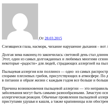
От
28.03.2015
Слезящиеся глаза, насморк, чихание нарушение дыхания – во
Долгая зима наконец-то закончилась: световой день стал длинне
Этот, один из самых долгожданных и любимых многими сезонов
некоторые «радости» для людей, страдающих аллергией на пыл
Пыльцевая аллергия или поллиноз — одно из самых распростр
спорами плесневых грибов, присутствующих в атмосфере. По да
в питании и образе жизни с каждым годом все больше и больш
Причина возникновения пыльцевой аллергии — это неправильно
заболевания могут быть самыми разнообразными. Зачастую осн
аллергическая реакция. Обычные проявления пыльцевой аллерги
приступами удушья и кашля, а также крапивницы или обострен