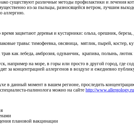
днако существуют различные методы профилактики и лечения кот
имущественно из-за пыльцы, разносящейся ветром, лучшим выход
о аллергию.
время зацветают деревья и кустарники: ольха, орешник, береза, 
злаковые травы: тимофеевка, овсяница, мятлик, пырей, костер, к
трав как лебеда, амброзия, одуванчик, крапива, полынь, лютик и
уск, например на море, в горы или просто в другой город, где 
дят за концентрацией аллергенов в воздухе и ежедневно публи
ухе в данный момент в вашем регионе, проследить концентраци
и специалиста-палинолога можно на сайте
http://www.allergology.ru
ия
енами
едения плановой вакцинации