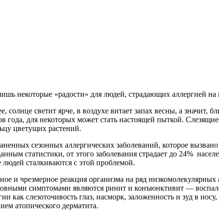
т лишь некоторые «радости» для людей, страдающих аллергией на
е, солнце светит ярче, в воздухе витает запах весны, а значит, 
 года, для некоторых может стать настоящей пыткой. Слезящиес
ьцу цветущих растений.
аненных сезонных аллергических заболеваний, которое вызвано
нным статистики, от этого заболевания страдает до 24% населе
е людей сталкиваются с этой проблемой.
е и чрезмерное реакция организма на ряд низкомолекулярных а
овными симптомами являются ринит и конъюнктивит — воспалени
и как слезоточивость глаз, насморк, заложенность и зуд в нос
ием атопического дерматита.