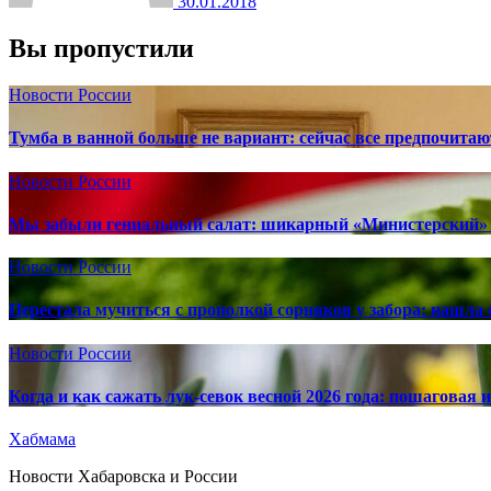
30.01.2018
Вы пропустили
Новости России
Тумба в ванной больше не вариант: сейчас все предпочита
Новости России
Мы забыли гениальный салат: шикарный «Министерский» 
Новости России
Перестала мучиться с прополкой сорняков у забора: нашла 
Новости России
Когда и как сажать лук-севок весной 2026 года: пошаговая
Хабмама
Новости Хабаровска и России