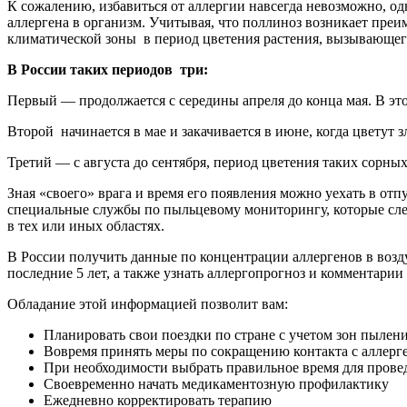
К сожалению, избавиться от аллергии навсегда невозможно, о
аллергена в организм. Учитывая, что поллиноз возникает пре
климатической зоны в период цветения растения, вызывающег
В России таких периодов три:
Первый — продолжается с середины апреля до конца мая. В это 
Второй начинается в мае и закачивается в июне, когда цветут 
Третий — с августа до сентября, период цветения таких сорных 
Зная «своего» врага и время его появления можно уехать в отп
специальные службы по пыльцевому мониторингу, которые сле
в тех или иных областях.
В России получить данные по концентрации аллергенов в возд
последние 5 лет, а также узнать аллергопрогноз и комментари
Обладание этой информацией позволит вам:
Планировать свои поездки по стране с учетом зон пылен
Вовремя принять меры по сокращению контакта с аллерг
При необходимости выбрать правильное время для пров
Своевременно начать медикаментозную профилактику
Ежедневно корректировать терапию