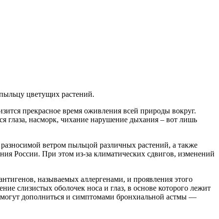
 пыльцу цветущих растений.
близится прекрасное время оживления всей природы вокруг.
я глаза, насморк, чихание нарушение дыхания – вот лишь
 разносимой ветром пыльцой различных растений, а также
ния России. При этом из-за климатических сдвигов, изменений
нтигенов, называемых аллергенами, и проявления этого
е слизистых оболочек носа и глаз, в основе которого лежит
у, могут дополниться и симптомами бронхиальной астмы —