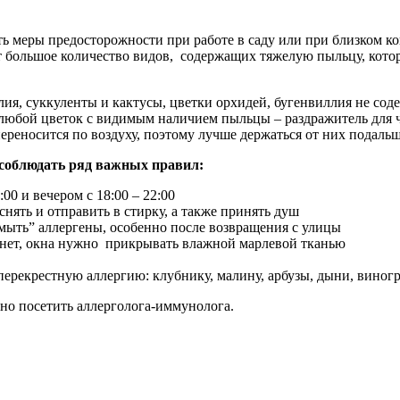
ь меры предосторожности при работе в саду или при близком кон
т большое количество видов, содержащих тяжелую пыльцу, котора
лия, суккуленты и кактусы, цветки орхидей, бугенвиллия не со
 любой цветок с видимым наличием пыльцы – раздражитель для 
реносится по воздуху, поэтому лучше держаться от них подальш
 соблюдать ряд важных правил:
00 и вечером с 18:00 – 22:00
нять и отправить в стирку, а также принять душ
мыть” аллергены, особенно после возвращения с улицы
о нет, окна нужно прикрывать влажной марлевой тканью
ерекрестную аллергию: клубнику, малину, арбузы, дыни, виногра
но посетить аллерголога-иммунолога.