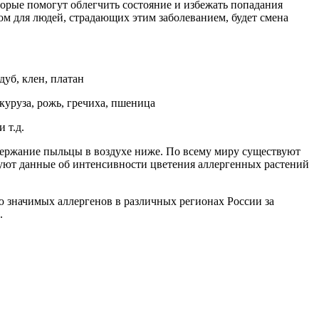
орые помогут облегчить состояние и избежать попадания
ом для людей, страдающих этим заболеванием, будет смена
дуб, клен, платан
укуруза, рожь, гречиха, пшеница
 т.д.
содержание пыльцы в воздухе ниже. По всему миру существуют
куют данные об интенсивности цветения аллергенных растений
ю значимых аллергенов в различных регионах России за
.