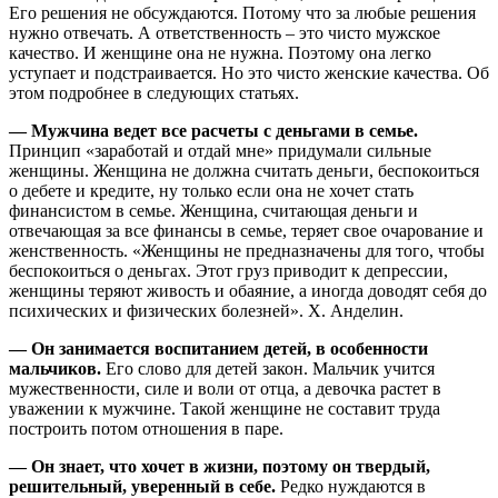
Его решения не обсуждаются. Потому что за любые решения
нужно отвечать. А ответственность – это чисто мужское
качество. И женщине она не нужна. Поэтому она легко
уступает и подстраивается. Но это чисто женские качества. Об
этом подробнее в следующих статьях.
— Мужчина ведет все расчеты с деньгами в семье.
Принцип «заработай и отдай мне» придумали сильные
женщины. Женщина не должна считать деньги, беспокоиться
о дебете и кредите, ну только если она не хочет стать
финансистом в семье. Женщина, считающая деньги и
отвечающая за все финансы в семье, теряет свое очарование и
женственность. «Женщины не предназначены для того, чтобы
беспокоиться о деньгах. Этот груз приводит к депрессии,
женщины теряют живость и обаяние, а иногда доводят себя до
психических и физических болезней». Х. Анделин.
— Он занимается воспитанием детей, в особенности
мальчиков.
Его слово для детей закон. Мальчик учится
мужественности, силе и воли от отца, а девочка растет в
уважении к мужчине. Такой женщине не составит труда
построить потом отношения в паре.
— Он знает, что хочет в жизни, поэтому он твердый,
решительный, уверенный в себе.
Редко нуждаются в