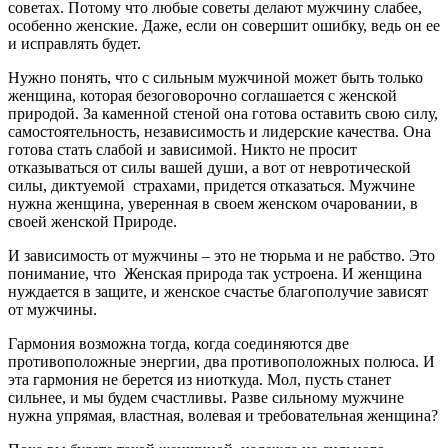
советах. Потому что любые советы делают мужчину слабее,
особенно женские. Даже, если он совершит ошибку, ведь он ее
и исправлять будет.
Нужно понять, что с сильным мужчиной может быть только
женщина, которая безоговорочно соглашается с женской
природой. За каменной стеной она готова оставить свою силу,
самостоятельность, независимость и лидерские качества. Она
готова стать слабой и зависимой. Никто не просит
отказываться от силы вашей души, а вот от невротической
силы, диктуемой страхами, придется отказаться. Мужчине
нужна женщина, уверенная в своем женском очаровании, в
своей женской Природе.
И зависимость от мужчины – это не тюрьма и не рабство. Это
понимание, что Женская природа так устроена. И женщина
нуждается в защите, и женское счастье благополучие зависят
от мужчины.
Гармония возможна тогда, когда соединяются две
противоположные энергии, два противоположных полюса. И
эта гармония не берется из ниоткуда. Мол, пусть станет
сильнее, и мы будем счастливы. Разве сильному мужчине
нужна упрямая, властная, волевая и требовательная женщина?