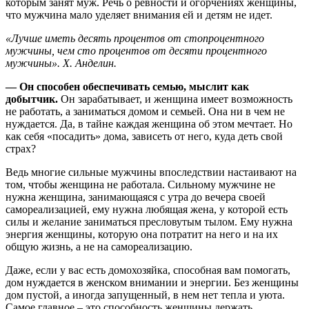
которым занят муж. Речь о ревности и огорчениях женщины,
что мужчина мало уделяет внимания ей и детям не идет.
«Лучше иметь десять процентов от стопроцентного
мужчины, чем сто процентов от десяти процентного
мужчины». Х. Анделин.
— Он способен обеспечивать семью, мыслит как
добытчик.
Он зарабатывает, и женщина имеет возможность
не работать, а заниматься домом и семьей. Она ни в чем не
нуждается. Да, в тайне каждая женщина об этом мечтает. Но
как себя «посадить» дома, зависеть от него, куда деть свой
страх?
Ведь многие сильные мужчины впоследствии настаивают на
том, чтобы женщина не работала. Сильному мужчине не
нужна женщина, занимающаяся с утра до вечера своей
самореализацией, ему нужна любящая жена, у которой есть
силы и желание заниматься пресловутым тылом. Ему нужна
энергия женщины, которую она потратит на него и на их
общую жизнь, а не на самореализацию.
Даже, если у вас есть домохозяйка, способная вам помогать,
дом нуждается в женском внимании и энергии. Без женщины
дом пустой, а иногда запущенный, в нем нет тепла и уюта.
Самое главное – это способность женщины держать