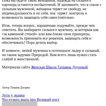
Пока вы будете такой женщиной, надежда на сильного
партнера останется несбыточной. И запомните, что в союзе с
сильным мужчиной, женщина теряет не свободу, не
индивидуальность и не себя, она теряет контроль и
возможность защищать себя самостоятельно.
Итак, теперь вопрос, хорошенько подумайте, прежде чем
ответить. Вы выбираете сильного мужчину, за которым как
«за каменной стеной» или вам ближе свои принципы,
возможность принимать все решения, защищать себя и
обеспечивать? Пора делать выбор.
И помните, любой мужчина в потенциале лидер и сильный,
он таким задуман Природой. Вам всего лишь нужно стать
слабой и женственной.
Материалы сайта
Женская Школа Татьяны Дзуцевой
Автор Татьяна Дзуцева
Навигация
Дети у экрана
Что нужно знать про Великий пост
по