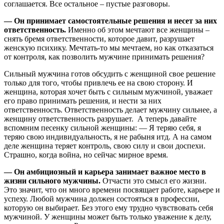
соглашается. Все остальное – пустые разговоры.
— Он принимает самостоятельные решения и несет за них
ответственность.
Именно об этом мечтают все женщины –
снять бремя ответственности, которое давит, разрушает
женскую психику. Мечтать-то мы мечтаем, но как отказаться
от контроля, как позволить мужчине принимать решения?
Сильный мужчина готов обсудить с женщиной свое решение
только для того, чтобы привлечь ее на свою сторону. И
женщина, которая хочет быть с сильным мужчиной, уважает
его право принимать решения, и нести за них
ответственность. Ответственность делает мужчину сильнее, а
женщину ответственность разрушает. А теперь давайте
вспомним песенку сильной женщины: — Я теряю себя, я
теряю свою индивидуальность, я не рабыня итд. А на самом
деле женщина теряет контроль, свою силу и свои доспехи.
Страшно, когда война, но сейчас мирное время.
— Он амбициозный и карьера занимает важное место в
жизни сильного мужчины.
Отчасти это смысл его жизни.
Это значит, что он много времени посвящает работе, карьере и
успеху. Любой мужчина должен состояться в профессии,
которую он выбирает. Без этого ему трудно чувствовать себя
мужчиной. У женщины может быть только уважение к делу,