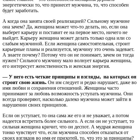
энергетически то, что принесет мужчина, то, что способен
будет заработать.
А когда она занята своей реализацией? Сильному мужчине
она зачем? Да, женщина может что-то делать, но, если она
выберет карьеру и поставит ее на первое место, ничего не
выйдет. Карьеру женщина может делать только одна или со
слабым мужчиной. Если женщина самостоятельная, строит
карьерные планы и реализуется, мужчину это очень задевает.
А знаете почему? Потому что он не понимает, зачем он тогда
нужен? Сильного мужчину мало волнует карьера женщина,
его интересует женственность и женская энергия.
— У него есть четкие принципы и взгляды, на которых он
строит свою жизнь.
Он им следует и редко нарушает, даже во
имя любви и сохранения отношений. Женщины часто
принимают за любовь возможность уступать мужчины. Они
всегда проверяют, насколько далеко мужчина может зайти в
нарушении своих принципов.
Если он уступает, то она сама же его и не уважает, а потом
надеется встретить более сильного. А если он не уступает, то
сильная женщина кричит, что он деспот. А мудрая женщина
тонко чувствует что, если мужчина способен отказаться от
своих взглядов во имя ее прихотей, то, что это за принципы?