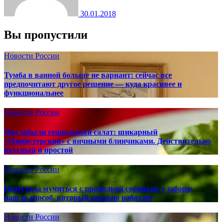
30.01.2018
Вы пропустили
Новости России
Тумба в ванной больше не вариант: сейчас все
предпочитают другое решение — куда красивее и
функциональнее
Новости России
Мы забыли гениальный салат: шикарный
«Министерский» с яичными блинчиками. Действительно
вкусный и простой
Новости России
Перестала мучиться с прополкой сорняков у забора:
нашла способ, который реально работает
Новости России