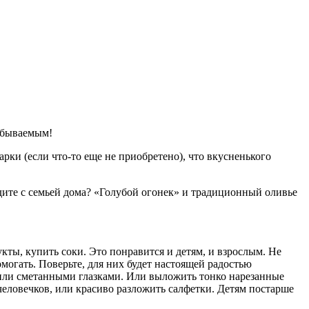
забываемым!
рки (если что-то еще не приобретено), что вкусненького
дите с семьей дома? «Голубой огонек» и традиционный оливье
кты, купить соки. Это понравится и детям, и взрослым. Не
могать. Поверьте, для них будет настоящей радостью
или сметанными глазками. Или выложить тонко нарезанные
человечков, или красиво разложить салфетки. Детям постарше