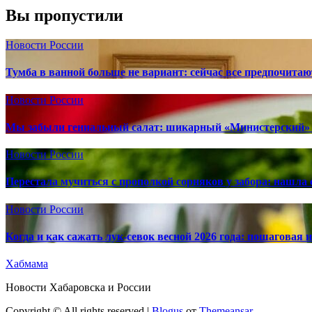
Вы пропустили
Новости России
Тумба в ванной больше не вариант: сейчас все предпочита
Новости России
Мы забыли гениальный салат: шикарный «Министерский» 
Новости России
Перестала мучиться с прополкой сорняков у забора: нашла 
Новости России
Когда и как сажать лук-севок весной 2026 года: пошаговая
Хабмама
Новости Хабаровска и России
Copyright © All rights reserved
|
Blogus
от
Themeansar
.