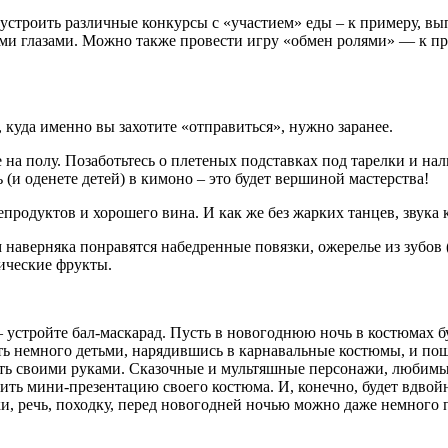
строить различные конкурсы с «участием» еды – к примеру, выпи
ми глазами. Можно также провести игру «обмен ролями» — к прим
, куда именно вы захотите «отправиться», нужно заранее.
на полу. Позаботьтесь о плетеных подставках под тарелки и на
ь (и оденете детей) в кимоно – это будет вершиной мастерства!
продуктов и хорошего вина. И как же без жарких танцев, звука к
аверняка понравятся набедренные повязки, ожерелье из зубов (б
тические фрукты.
 устройте бал-маскарад. Пусть в новогоднюю ночь в костюмах бу
ть немного детьми, нарядившись в карнавальные костюмы, и пош
ерить своими руками. Сказочные и мультяшные персонажи, любим
ить мини-презентацию своего костюма. И, конечно, будет вдвойн
ки, речь, походку, перед новогодней ночью можно даже немного