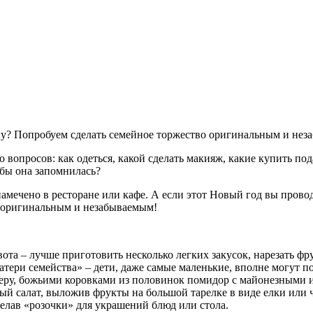
ину? Попробуем сделать семейное торжество оригинальным и не
опросов: как одеться, какой сделать макияж, какие купить пода
обы она запомнилась?
амечено в ресторане или кафе. А если этот Новый год вы прово
о оригинальным и незабываемым!
та – лучше приготовить несколько легких закусок, нарезать фру
тери семейства» – дети, даже самые маленькие, вполне могут по
меру, божьими коровками из половинок помидор с майонезными 
ый салат, выложив фрукты на большой тарелке в виде елки или 
елав «розочки» для украшений блюд или стола.