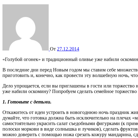
От
27.12.2014
«Голубой огонек» и традиционный оливье уже набили оском
В последние дни перед Новым годом мы ставим себе множество в
приготовить и, конечно, как провести эту волшебную ночь, чт
Дело упрощается, если вы приглашены в гости или торжество н
уже набили оскомину? Попробуем сделать семейное торжеств
1. Готовьте с детьми.
Откажитесь от идеи устроить в новогоднюю ночь праздник живо
думайте, что готовка должна быть исключительно на плечах «ма
самостоятельно украсить салат съедобными фигурками (к при
полоски моркови в виде солнышка и лучиков), сделать фруктов
можно доверить с помощью ножа срезать кожуру мандарина, сд