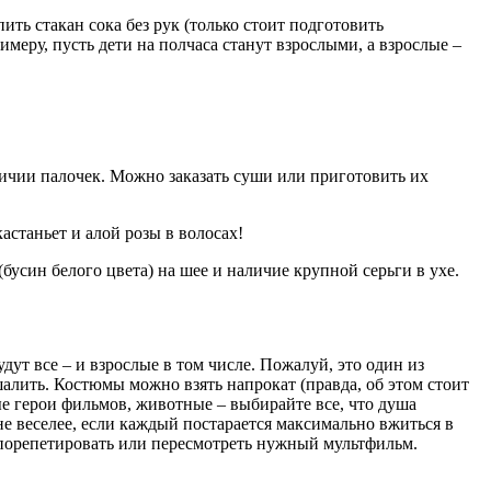
ть стакан сока без рук (только стоит подготовить
еру, пусть дети на полчаса станут взрослыми, а взрослые –
личии палочек. Можно заказать суши или приготовить их
астаньет и алой розы в волосах!
усин белого цвета) на шее и наличие крупной серьги в ухе.
дут все – и взрослые в том числе. Пожалуй, это один из
алить. Костюмы можно взять напрокат (правда, об этом стоит
ые герои фильмов, животные – выбирайте все, что душа
е веселее, если каждый постарается максимально вжиться в
 порепетировать или пересмотреть нужный мультфильм.