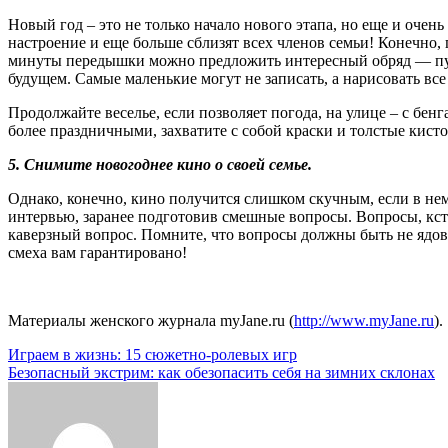
Новый год – это не только начало нового этапа, но еще и очен
настроение и еще больше сблизят всех членов семьи! Конечно, 
минуты передышки можно предложить интересный обряд — пусть
будущем. Самые маленькие могут не записать, а нарисовать все
Продолжайте веселье, если позволяет погода, на улице – с б
более праздничными, захватите с собой краски и толстые кисто
5. Снимите новогоднее кино о своей семье.
Однако, конечно, кино получится слишком скучным, если в нем
интервью, заранее подготовив смешные вопросы. Вопросы, кста
каверзный вопрос. Помните, что вопросы должны быть не ядо
смеха вам гарантировано!
Материалы женского журнала myJane.ru (
http://www.myJane.ru
).
Навигация
Играем в жизнь: 15 сюжетно-ролевых игр
Безопасный экстрим: как обезопасить себя на зимних склонах
по
записям