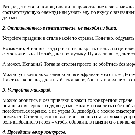
Раз уж дети стали помощниками, в продолжение вечера можно у
соответствующую одежду) или узнать еду по вкусу с завязанны
детьми.
2. Отправляйтесь в путешествие, не выходя из дома.
Устройте праздник в стиле какой-то страны. Конечно, обдумать
Возможно, Япония? Тогда рискните накрыть стол… на циновке 
самостоятельно. Не забудьте про музыку. Ну а если вы оденетес
А может, Испания? Тогда за столом просто не обойтись без море
Можно устроить новогоднюю ночь в африканском стиле. Детям н
На столе, конечно, должны быть ананас, бананы и другие экзо
3. Устройте маскарад.
Можно обойтись и без привязки к какой-то конкретной стране –
немногих вечеров в году, когда мы можем позволить себе побы
позаботиться заранее, а не утром 31 декабря), а можно смаст
пожелает. Отлично, если каждый из членов семьи сможет устро
роль выбранного героя – чтобы обновить в памяти его привыч
4. Проведите вечер конкурсов.