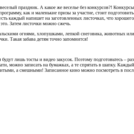
ь веселый праздник. А какое же веселье без конкурсов?! Конкурс
программу, как и маленькие призы за участие, стоит подготовит
 каждый напишет на заготовленных листочках, что хорошего пр
 это. Затем листочки можно сжечь.
енгальскими огнями, хлопушками, лепкой снеговика, животных 
чки. Такая забава детям точно запомнится!
 будут лишь тосты и видео закусок. Поэтому подготовьтесь – р
ти, можно записать на бумажках, а те спрятать в шапку. Каждый
витыми, а смешными! Записанное кино можно посмотреть в посл