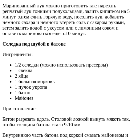
Маринованный лук можно приготовить так: нарезать
репчатый лук тонкими полукольцами, залить кипятком на 5
минут, затем слить горячую воду, посолить лук, добавить
немного сахара и немного втереть соль с сахаром руками,
затем залить водой с уксусом или с лимонным соком и
оставить мариноваться еще 5-10 минут.
Селедка под шубой в батоне
Ингредиенты:
1/2 селедки (можно использовать пресервы)
1 свекла
2 яйца
1 большая морковь
1 пучок укропа
1 батон
Майонез
Приготовление:
Батон разрезать вдоль. Столовой ложкой вынуть мякоть так,
чтобы толщина батона стала 9-10 мм.
Внутреннюю часть батона под коркой смазать майонезом и