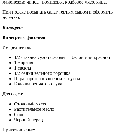
майонезом: чипсы, помидоры, крабовое мясо, яйца.
При подаче посыпать салат тертым сыром и оформить
зеленью.
Винегрет
Винегрет с фасолью
Ингредиенты:
1/2 стакана сухой фасоли — белой или красной
1 морковь
1 свекла
1/2 банки зеленого горошка
Пара горстей квашеной капусты
Головка репчатого лука
Для соуса:
Столовый уксус
Растительное масло
Соль
Черный перец
Приготовление: