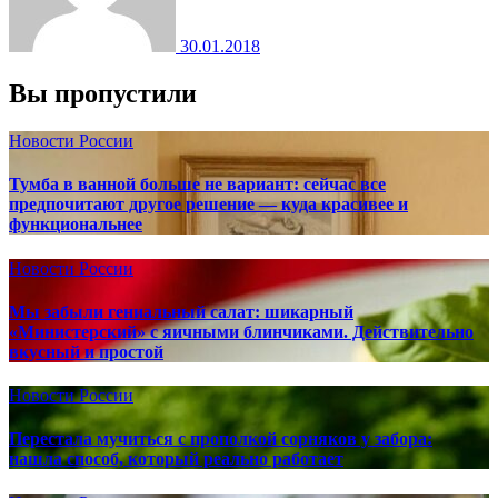
30.01.2018
Вы пропустили
Новости России
Тумба в ванной больше не вариант: сейчас все
предпочитают другое решение — куда красивее и
функциональнее
Новости России
Мы забыли гениальный салат: шикарный
«Министерский» с яичными блинчиками. Действительно
вкусный и простой
Новости России
Перестала мучиться с прополкой сорняков у забора:
нашла способ, который реально работает