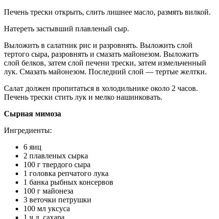
Печень трески открыть, слить лишнее масло, размять вилкой.
Натереть застывший плавленый сыр.
Выложить в салатник рис и разровнять. Выложить слой
тертого сыра, разровнять и смазать майонезом. Выложить
слой белков, затем слой печени трески, затем измельченный
лук. Смазать майонезом. Последний слой — тертые желтки.
Салат должен пропитаться в холодильнике около 2 часов.
Печень трески стить лук и мелко нашинковать.
Сырная мимоза
Ингредиенты:
6 яиц
2 плавленых сырка
100 г твердого сыра
1 головка репчатого лука
1 банка рыбных консервов
100 г майонеза
3 веточки петрушки
100 мл уксуса
1 ч.л. сахара