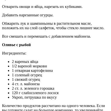
Отварить овощи и яйца, нарезать их кубиками.
Добавить нарезанные огурцы.
Обжарить лук и шампиньоны в растительном масле,
положить их на слой салфеток, чтобы стекло лишнее масло.
Все смешать и перемешать с добавлением майонеза.
Оливье с рыбой
Ингредиенты:
2 вареных яйца
1/2 вареной моркови
1 отварная картофелина
1 соленый огурец
1 свежий огурец
4 ст. л. майонеза
2 ст. л. зеленого горошка
120 г слабосоленого лосося
Укроп, петрушка по вкусу
Количество продуктов рассчитано на одного человека. Если
вы готовите салат на большую компанию, то увеличивайте