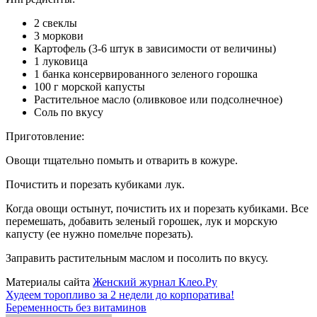
2 свеклы
3 моркови
Картофель (3-6 штук в зависимости от величины)
1 луковица
1 банка консервированного зеленого горошка
100 г морской капусты
Растительное масло (оливковое или подсолнечное)
Соль по вкусу
Приготовление:
Овощи тщательно помыть и отварить в кожуре.
Почистить и порезать кубиками лук.
Когда овощи остынут, почистить их и порезать кубиками. Все
перемешать, добавить зеленый горошек, лук и морскую
капусту (ее нужно помельче порезать).
Заправить растительным маслом и посолить по вкусу.
Материалы сайта
Женский журнал Клео.Ру
Навигация
Худеем торопливо за 2 недели до корпоратива!
Беременность без витаминов
по