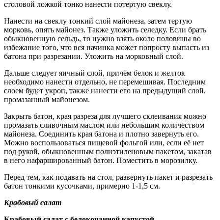
столовой ложкой тонко нанести потертую свеклу.
Нанести на свеклу тонкий слой майонеза, затем тертую
морковь, опять майонез. Также уложить селедку. Если брать
обыкновенную сельдь, то нужно взять около половины во
избежание того, что вся начинка может попросту выпасть из
батона при разрезании. Уложить на морковный слой.
Дальше следует яичный слой, причём белок и желток
необходимо нанести отдельно, не перемешивая. Последним
слоем будет укроп, также нанести его на предыдущий слой,
промазанный майонезом.
Закрыть батон, края разреза для лучшего склеивания можно
промазать сливочным маслом или небольшим количеством
майонеза. Соединить края батона и плотно завернуть его.
Можно воспользоваться пищевой фольгой или, если её нет
под рукой, обыкновенным полиэтиленовым пакетом, закатав
в него нафаршированный батон. Поместить в морозилку.
Перед тем, как подавать на стол, развернуть пакет и разрезать
батон тонкими кусочками, примерно 1-1,5 см.
Крабовый салат
Крабовый салат с белокочанной капустой