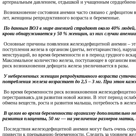
артериальным давлением, отдышкой и учащенным сердцебиение
Возникновение состояния анемии часто связано с дефицитом в
лет, женщины репродуктивного возраста и беременные.
По данным ВОЗ в мире анемией страдают около 40% людей, 
крови обнаруживается у 50 % женщин, из них случаи анемии
Основные причины появления железодефицитной анемии – это 
поступления железа в организм (диеты, вегетарианство), нару
менструаций, во время беременности и в период грудного вс
Максимальное количество железа, поступающее в организм вмест
риск возникновения дефицита железа увеличивается в разы.
У небеременных женщин репродуктивного возраста суточная
потребления железа возрастает до 2,5 – 3 мг. При этом каж
Во время беременности риск возникновения железодефицитной а
перестраиваясь для развития новой жизни. В этот период осла
обмена веществ, роста и развития малыша, потребность в железе
В целом во время беременности организму дополнительно не
развития плаценты, 50 мг — на увеличение размеров матки, 4
Последствия железодефицитной анемии могут быть очень серь
привести к прерыванию беременности. Следить за уровнем желе