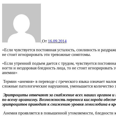
От
16.09.2014
«Если чувствуется постоянная усталость, сонливость и раздражительность, а внешний вид оставляет желать лучшего – сухие секущиеся волосы, ломкие ногти и нездоровая бледность лица, то
не стоит игнорировать эти тревожные симптомы.
«Если утренний подъем дается с трудом, чувствуется постоянна
ногти и нездоровая бледность лица, то не стоит игнорироват
анемии»
Термин «анемия» в переводе с греческого языка означает мало
сложные патологические нарушения, уменьшается количество 
Эритроциты отвечают за снабжение всех наших органов и т
по всему организму. Возможность переноса кислорода обес
эритроцитов приводит к снижению уровня гемоглобина в кр
Анемия проявляется в повышенной утомляемости, бледности к