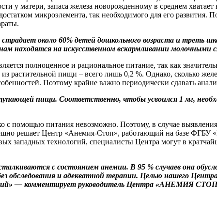
сти у матери, запаса железа новорожденному в среднем хватает
достатком микроэлемента, так необходимого для его развития. 
раты.
страдает около 60% детей дошкольного возраста и треть шк
ам находятся на искусственном вскармливании молочными с
ется полноценное и рациональное питание, так как значительн
 из растительной пищи – всего лишь 0,2 %. Однако, сколько желе
собенностей. Поэтому крайне важно периодически сдавать анали
тупающей пищи. Соответственно, чтобы усвоился 1 мг, необхо
о с помощью питания невозможно. Поэтому, в случае выявлени
спешно решает Центр «Анемия-Стоп», работающий на базе ФГБУ 
вых западных технологий, специалисты Центра могут в кратчай
талкиваются с состоянием анемии. В 95 % случаев она обус
ез обследования и адекватной терапии. Целью нашего Центра 
ий» — комментирует руководитель Центра «АНЕМИЯ СТОП», 