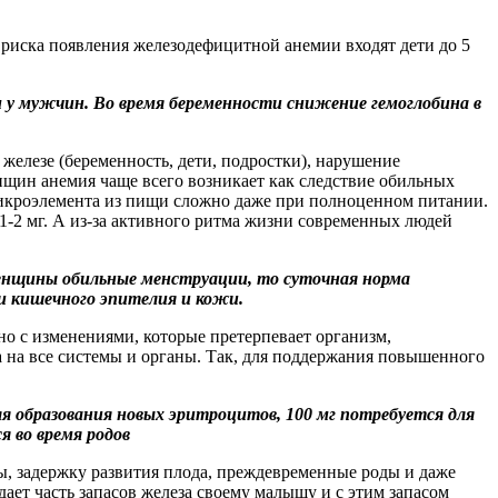
 риска появления железодефицитной анемии входят дети до 5
 у мужчин. Во время беременности снижение гемоглобина в
елезе (беременность, дети, подростки), нарушение
енщин анемия чаще всего возникает как следствие обильных
микроэлемента из пищи сложно даже при полноценном питании.
 1-2 мг. А из-за активного ритма жизни современных людей
женщины обильные менструации, то суточная норма
ми кишечного эпителия и кожи.
но с изменениями, которые претерпевает организм,
а на все системы и органы. Так, для поддержания повышенного
ля образования новых эритроцитов, 100 мг потребуется для
я во время родов
, задержку развития плода, преждевременные роды и даже
ает часть запасов железа своему малышу и с этим запасом