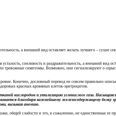
я усталость, сонливость и раздражительность, а внешний вид ос
ь эти тревожные симптомы. Возможно, они сигнализируют о серь
кровие. Конечно, дословный перевод не совсем правильно описы
здоровых красных кровяных клеток-эритроцитов.
каней кислородом и утилизацию углекислого газа. Насыщаясь
печивается благодаря важнейшему железосодержащему белку э
ови, вызывая анемию.
ожи, общей слабости и это, к сожалению, не единственные ее 