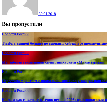
30.01.2018
Вы пропустили
Новости России
Тумба в ванной больше не вариант: сейчас все предпочита
Новости России
Мы забыли гениальный салат: шикарный «Министерский» 
Новости России
Перестала мучиться с прополкой сорняков у забора: нашла 
Новости России
Когда и как сажать лук-севок весной 2026 года: пошаговая