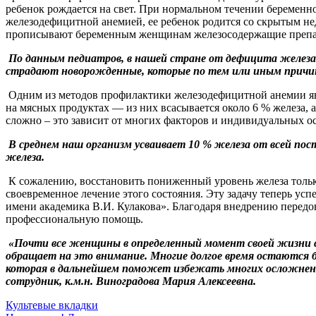
ребенок рождается на свет. При нормальном течении беременно
железодефицитной анемией, ее ребенок родится со скрытым не
прописывают беременным женщинам железосодержащие препа
По данным педиатров, в нашей стране от дефицита железа 
страдают новорожденные, которые по тем или иным причин
Одним из методов профилактики железодефицитной анемии явля
на мясных продуктах — из них всасывается около 6 % железа, а
сложно – это зависит от многих факторов и индивидуальных о
В среднем наш организм усваивает 10 % железа от всей пос
железа.
К сожалению, восстановить пониженный уровень железа тольк
своевременное лечение этого состояния. Эту задачу теперь у
имени академика В.И. Кулакова». Благодаря внедрению передо
профессиональную помощь.
«Почти все женщины в определенный момент своей жизни с
обращает на это внимание. Многие долгое время остаются б
которая в дальнейшем поможет избежать многих осложнен
сотрудник, к.м.н. Виноградова Мария Алексеевна.
Навигация
Культевые вкладки