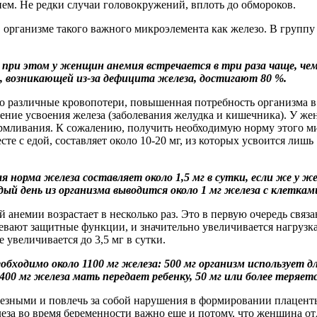
м. Не редки случаи головокружений, вплоть до обмороков.
 организме такого важного микроэлемента как железо. В группу
при этом у женщин анемия встречается в три раза чаще, чем
, возникающей из-за дефицита железа, достигают 80 %.
различные кровопотери, повышенная потребность организма в ж
шение усвоения железа (заболевания желудка и кишечника). У ж
кармливания. К сожалению, получить необходимую норму этого 
е с едой, составляет около 10-20 мг, из которых усвоится лишь
 норма железа составляет около 1,5 мг в сутки, если же у 
дый день из организма выводится около 1 мг железа с клетка
немии возрастает в несколько раз. Это в первую очередь связа
бевают защитные функции, и значительно увеличивается нагрузк
 увеличивается до 3,5 мг в сутки.
обходимо около 1100 мг железа: 500 мг организм использует д
00 мг железа мать передает ребенку, 50 мг или более теряетс
езными и повлечь за собой нарушения в формировании плаценты
за во время беременности важно еще и потому, что женщина отд