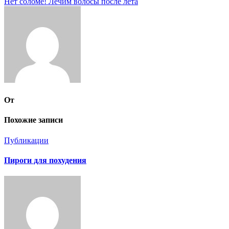
Нет соломе! Лечим волосы после лета
по
записям
От
Похожие записи
Публикации
Пироги для похудения