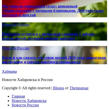
Мы забыли гениальный салат: шикарный
«Министерский» с яичными блинчиками. Действительно
вкусный и простой
Новости России
Перестала мучиться с прополкой сорняков у забора:
нашла способ, который реально работает
Новости России
Когда и как сажать лук-севок весной 2026 года: пошаговая
инструкция и советы опытного специалиста
Хабмама
Новости Хабаровска и России
Copyright © All rights reserved
|
Blogus
от
Themeansar
.
Главная
Новости Хабаровска
Новости России