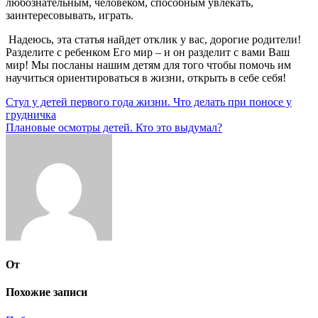
любознательным, человеком, способным увлекать,
заинтересовывать, играть.
Надеюсь, эта статья найдет отклик у вас, дорогие родители!
Разделите с ребенком Его мир – и он разделит с вами Ваш
мир! Мы посланы нашим детям для того чтобы помочь им
научиться ориентироваться в жизни, открыть в себе себя!
Навигация
Стул у детей первого года жизни. Что делать при поносе у
грудничка
по
Плановые осмотры детей. Кто это выдумал?
записям
От
Похожие записи