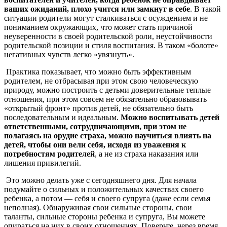
ваших ожиданий, плохо учится или замкнут в себе
. В такой
ситуации родители могут сталкиваться с осуждением и не
пониманием окружающих, что может стать причиной
неуверенности в своей родительской роли, неустойчивости
родительской позиции и стиля воспитания. В таком «болоте»
негативных чувств легко «увязнуть».
Практика показывает, что можно быть эффективным
родителем, не отбрасывая при этом свою человеческую
природу, можно построить с детьми доверительные теплые
отношения, при этом совсем не обязательно образовывать
«открытый фронт» против детей, не обязательно быть
последовательным и идеальным.
Можно воспитывать детей
ответственными, сотрудничающими, при этом не
полагаясь на орудие страха, можно научиться влиять на
детей, чтобы они вели себя, исходя из уважения к
потребностям родителей
, а не из страха наказания или
лишения привилегий.
Это можно делать уже с сегодняшнего дня. Для начала
подумайте о сильных и положительных качествах своего
ребенка, а потом — себя и своего супруга (даже если семья
неполная). Обнаруживая свои сильные стороны, свои
таланты, сильные стороны ребенка и супруга, Вы можете
опираться на них в своих отношениях. Поверьте, через время