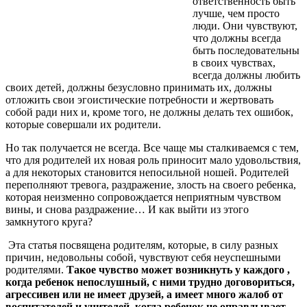
ответственность быть
лучше, чем просто
люди. Они чувствуют,
что должны всегда
быть последовательны
в своих чувствах,
всегда должны любить
своих детей, должны безусловно принимать их, должны
отложить свои эгоистические потребности и жертвовать
собой ради них и, кроме того, не должны делать тех ошибок,
которые совершали их родители.
Но так получается не всегда. Все чаще мы сталкиваемся с тем,
что для родителей их новая роль приносит мало удовольствия,
а для некоторых становится непосильной ношей. Родителей
переполняют тревога, раздражение, злость на своего ребенка,
которая неизменно сопровождается неприятным чувством
вины, и снова раздражение… И как выйти из этого
замкнутого круга?
Эта статья посвящена родителям, которые, в силу разных
причин, недовольны собой, чувствуют себя неуспешными
родителями.
Такое чувство может возникнуть у каждого ,
когда ребенок непослушный, с ними трудно договориться,
агрессивен или не имеет друзей, а имеет много жалоб от
воспитателей и учителей, когда ребенок не оправдывает