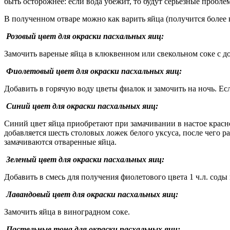
быть осторожнее: если вода убежит, то будут серьезные пробле
В полученном отваре можно как варить яйца (получится более 
Розовый цвет для окраски пасхальных яиц:
Замочить вареные яйца в клюквенном или свекольном соке с д
Фиолетовый цвет для окраски пасхальных яиц:
Добавить в горячую воду цветы фиалок и замочить на ночь. Ес
Синий цвет для окраски пасхальных яиц:
Синий цвет яйца приобретают при замачивании в настое красн
добавляется шесть столовых ложек белого уксуса, после чего р
замачиваются отваренные яйца.
Зеленый цвет для окраски пасхальных яиц:
Добавить в смесь для получения фиолетового цвета 1 ч.л. соды
Лавандовый цвет для окраски пасхальных яиц:
Замочить яйца в виноградном соке.
Пастельные тона для окраски пасхальных яиц: