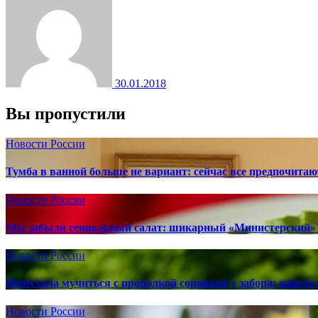
30.01.2018
Вы пропустили
Новости России
Тумба в ванной больше не вариант: сейчас все предпочита
Новости России
Мы забыли гениальный салат: шикарный «Министерский» 
Новости России
Перестала мучиться с прополкой сорняков у забора: нашла 
Новости России