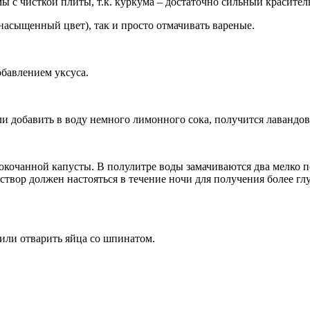
мы с чисткой плиты, т.к. куркума – достаточно сильный красител
насыщенный цвет), так и просто отмачивать вареные.
обавлением уксуса.
ли добавить в воду немного лимонного сока, получится лавандов
окочанной капусты. В полулитре воды замачиваются два мелко п
аствор должен настояться в течение ночи для получения более г
 или отварить яйца со шпинатом.