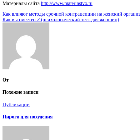
Материалы сайта
http://www.materinstvo.ru
Навигация
Как влияют методы срочной контрацепции на женский органи
Как вы смеетесь? (психологический тест для женщин)
по
записям
От
Похожие записи
Публикации
Пироги для похудения