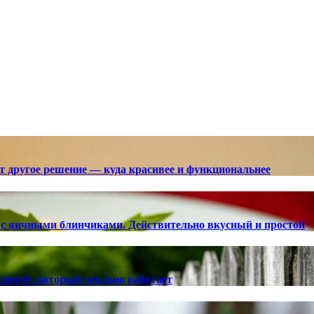
ют другое решение — куда красивее и функциональнее
с яичными блинчиками. Действительно вкусный и простой
способ, который реально работает