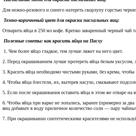
Для нежно-розового и синего натереть скорлупу горстью черн
Темно-коричневый цвет для окраски пасхальных яиц:
Отварить яйца в 250 мл кофе. Крепко заваренный черный чай т
Полезные советы: как красить яйца на Пасху
1. Чем более яйцо гладкое, тем лучше ляжет на него цвет.
2. Перед окрашиванием лучше протереть яйца белым уксусом, э
3. Красить яйца необходимо чистыми руками, без крема, чтобы 
4. Чтобы яйца блестели, их, вытерев насухо, смазывают подсо
5. Если после окрашивания оставить яйца в этом же отваре на в
6. Чтобы яйца при варке не лопались, заранее (примерно за два
яиц добавьте в воду приличное количество соли — пару чайных
7. При окрашивании синтетическими красителями не используйт