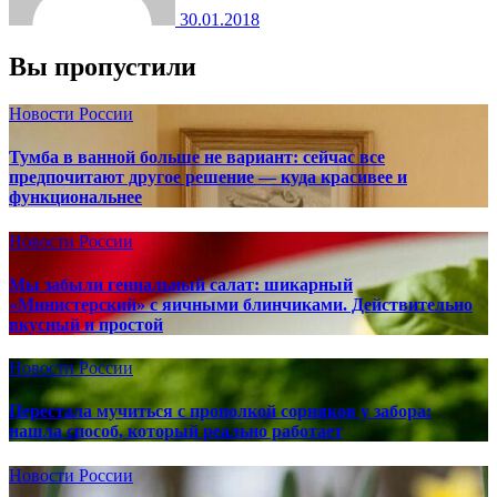
30.01.2018
Вы пропустили
Новости России
Тумба в ванной больше не вариант: сейчас все
предпочитают другое решение — куда красивее и
функциональнее
Новости России
Мы забыли гениальный салат: шикарный
«Министерский» с яичными блинчиками. Действительно
вкусный и простой
Новости России
Перестала мучиться с прополкой сорняков у забора:
нашла способ, который реально работает
Новости России