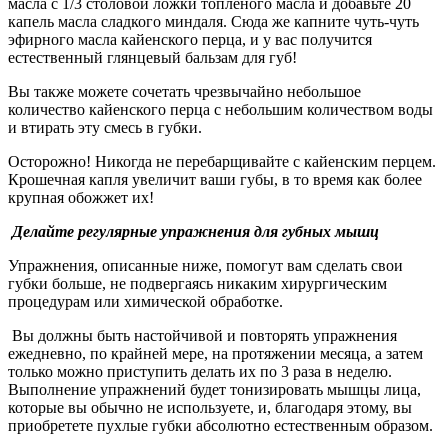
масла с 1/3 столовой ложки топленого масла и добавьте 20
капель масла сладкого миндаля. Сюда же капните чуть-чуть
эфирного масла кайенского перца, и у вас получится
естественный глянцевый бальзам для губ!
Вы также можете сочетать чрезвычайно небольшое
количество кайенского перца с небольшим количеством воды
и втирать эту смесь в губки.
Осторожно! Никогда не перебарщивайте с кайенским перцем.
Крошечная капля увеличит ваши губы, в то время как более
крупная обожжет их!
Делайте регулярные упражнения для губных мышц
Упражнения, описанные ниже, помогут вам сделать свои
губки больше, не подвергаясь никаким хирургическим
процедурам или химической обработке.
Вы должны быть настойчивой и повторять упражнения
ежедневно, по крайней мере, на протяжении месяца, а затем
только можно приступить делать их по 3 раза в неделю.
Выполнение упражнений будет тонизировать мышцы лица,
которые вы обычно не используете, и, благодаря этому, вы
приобретете пухлые губки абсолютно естественным образом.