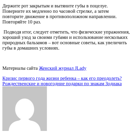
Держите рот закрытым и вытяните губы в поцелуе.
Поверните их медленно по часовой стрелке, а затем
повторите движение в противоположном направлении.
Повторяйте 10 раз.
Подводя итог, следует отметить, что физические упражнения,
хороший уход за своими губами и использование нескольких
природных бальзамов – вот основные советы, как увеличить
губы в домашних условиях.
Материалы сайта
Женский журнал JLady
Навигация
Кризис первого года жизни ребенка – как его преодолеть?
Рождественские и новогодние подарки по знакам Зодиака
по
записям