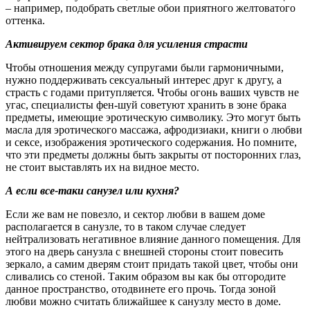
– например, подобрать светлые обои приятного желтоватого
оттенка.
Активируем сектор брака для усиления страсти
Чтобы отношения между супругами были гармоничными,
нужно поддерживать сексуальный интерес друг к другу, а
страсть с годами притупляется. Чтобы огонь ваших чувств не
угас, специалисты фен-шуй советуют хранить в зоне брака
предметы, имеющие эротическую символику. Это могут быть
масла для эротического массажа, афродизиаки, книги о любви
и сексе, изображения эротического содержания. Но помните,
что эти предметы должны быть закрыты от посторонних глаз,
не стоит выставлять их на видное место.
А если все-таки санузел или кухня?
Если же вам не повезло, и сектор любви в вашем доме
располагается в санузле, то в таком случае следует
нейтрализовать негативное влияние данного помещения. Для
этого на дверь санузла с внешней стороны стоит повесить
зеркало, а самим дверям стоит придать такой цвет, чтобы они
сливались со стеной. Таким образом вы как бы отгородите
данное пространство, отодвинете его прочь. Тогда зоной
любви можно считать ближайшее к санузлу место в доме.