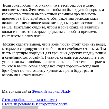
Если зона любви – это кухня, то в этом секторе нужно
поставить стол. Желательно, чтобы он был круглой формы, а
количество стульев было четным (помним про парность
предметов). Постарайтесь, чтобы раковина располагалась
подальше – негативное влияние воды мы уже рассматривали
выше. Тщательно следите, чтобы в зоне брака не валялись
вилки и ножи, эти острые предметы способны привлечь
конфликты в вашу жизнь.
Можно сделать вывод, что в зоне любви стоит хранить вещи,
которые ассоциируются с любовью и семейным счастьем. Эта
часть квартиры подходит для хранения дорогих сердцу вещей
и семейных фотографий. Главное, старайтесь оформлять этот
уголок жилья с любовью и нежностью и обязательно верьте в
то, что в вашей семье всегда все будет хорошо – тогда ваш
брак будет по-настоящему крепким, а дети будут расти
веселыми и счастливыми.
Материалы сайта
Женский журнал JLady
Навигация
Степ-аэробика: плюсы и минусы
Стоит ли ревновать к секретарше мужа
по