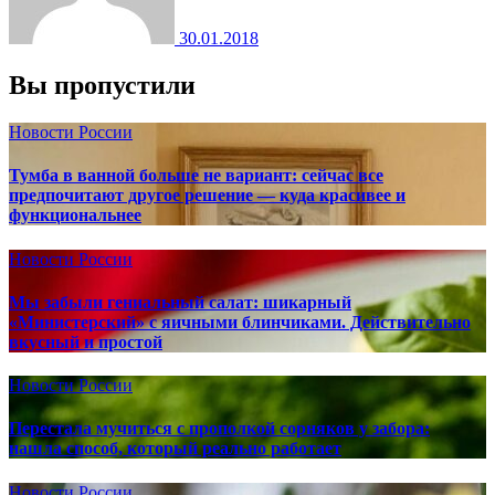
30.01.2018
Вы пропустили
Новости России
Тумба в ванной больше не вариант: сейчас все
предпочитают другое решение — куда красивее и
функциональнее
Новости России
Мы забыли гениальный салат: шикарный
«Министерский» с яичными блинчиками. Действительно
вкусный и простой
Новости России
Перестала мучиться с прополкой сорняков у забора:
нашла способ, который реально работает
Новости России