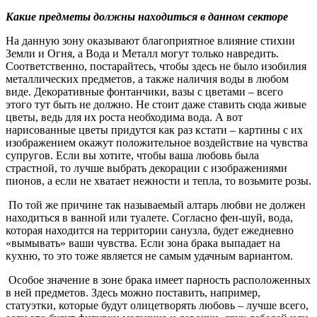
Какие предметы должны находиться в данном секторе
На данную зону оказывают благоприятное влияние стихии
Земли и Огня, а Вода и Металл могут только навредить.
Соответственно, постарайтесь, чтобы здесь не было изобилия
металлических предметов, а также наличия воды в любом
виде. Декоративные фонтанчики, вазы с цветами – всего
этого тут быть не должно. Не стоит даже ставить сюда живые
цветы, ведь для их роста необходима вода. А вот
нарисованные цветы придутся как раз кстати – картины с их
изображением окажут положительное воздействие на чувства
супругов. Если вы хотите, чтобы ваша любовь была
страстной, то лучше выбрать декорации с изображениями
пионов, а если не хватает нежности и тепла, то возьмите розы.
По той же причине так называемый алтарь любви не должен
находиться в ванной или туалете. Согласно фен-шуй, вода,
которая находится на территории санузла, будет ежедневно
«вымывать» ваши чувства. Если зона брака выпадает на
кухню, то это тоже является не самым удачным вариантом.
Особое значение в зоне брака имеет парность расположенных
в ней предметов. Здесь можно поставить, например,
статуэтки, которые будут олицетворять любовь – лучше всего,