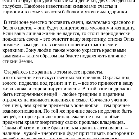
если это будут фигурки мальчика и девочки, двух лебедей или
голубков. Наиболее известными символами счастья и
гармонии в семье являются бабочки и уточки-мандаринки.
В этой зоне уместно поставить свечи, желательно красного и
белого цветов – они будут олицетворять мужчину и женщину.
Если ваша личная жизнь не ладится, то стоит периодически
поджигать свечи – это очистит вашу энергетику, стихия Огня
поможет вам сделать взаимоотношения страстными и
крепкими. Зону любви также можно украсить красивыми
камнями – таким образом вы будете подкреплять влияние
стихии Земли.
Старайтесь не хранить в этом месте предметы,
изготовленные из искусственных материалов. Окраска под
золото, подделка под гранит и т. п. – все это принесет в вашу
жизнь ложь и спровоцирует измены. В этой зоне не должно
быть испорченных вещей – любые трещины и царапины
отразятся на взаимоотношениях в семье. Согласно учению
фен-шуй, чем крепче предметы в зоне любви – тем прочнее
взаимоотношения. По той же причине здесь не должно быть
вещей, которые раньше принадлежали не вам – любые
предметы хранят энергетику своих прошлых владельцев.
Таким образом, в зоне брака нельзя хранить антиквариат –
наличие «чужой» энергетики будет притягивать посторонних
людей в вашу жизнь, что может закончиться изменами.