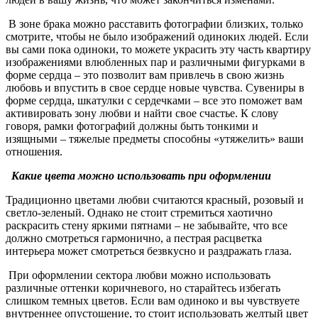
В зоне брака можно расставить фотографии близких, только
смотрите, чтобы не было изображений одиноких людей. Если
вы сами пока одиноки, то можете украсить эту часть квартиру
изображениями влюбленных пар и различными фигурками в
форме сердца – это позволит вам привлечь в свою жизнь
любовь и впустить в свое сердце новые чувства. Сувениры в
форме сердца, шкатулки с сердечками – все это поможет вам
активировать зону любви и найти свое счастье. К слову
говоря, рамки фотографий должны быть тонкими и
изящными – тяжелые предметы способны «утяжелить» ваши
отношения.
Какие цвета можно использовать при оформлении
Традиционно цветами любви считаются красный, розовый и
светло-зеленый. Однако не стоит стремиться хаотично
раскрасить стену яркими пятнами – не забывайте, что все
должно смотреться гармонично, а пестрая расцветка
интерьера может смотреться безвкусно и раздражать глаза.
При оформлении сектора любви можно использовать
различные оттенки коричневого, но старайтесь избегать
слишком темных цветов. Если вам одиноко и вы чувствуете
внутреннее опустошение, то стоит использовать желтый цвет