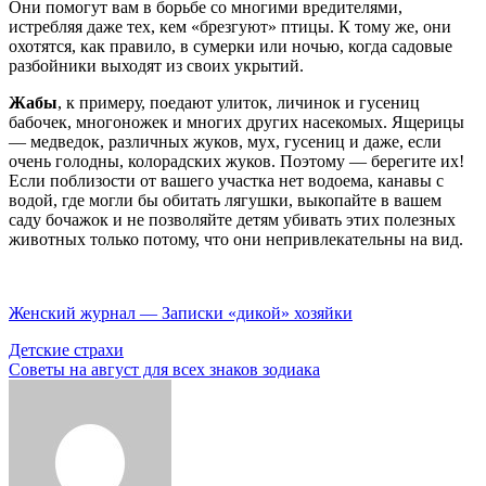
Они помогут вам в борьбе со многими вредителями,
истребляя даже тех, кем «брезгуют» птицы. К тому же, они
охотятся, как правило, в сумерки или ночью, когда садовые
разбойники выходят из своих укрытий.
Жабы
, к примеру, поедают улиток, личинок и гусениц
бабочек, многоножек и многих других насекомых. Ящерицы
— медведок, различных жуков, мух, гусениц и даже, если
очень голодны, колорадских жуков. Поэтому — берегите их!
Если поблизости от вашего участка нет водоема, канавы с
водой, где могли бы обитать лягушки, выкопайте в вашем
саду бочажок и не позволяйте детям убивать этих полезных
животных только потому, что они непривлекательны на вид.
Женский журнал — Записки «дикой» хозяйки
Навигация
Детские страхи
Советы на август для всех знаков зодиака
по
записям