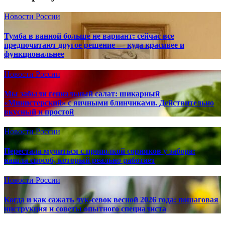
Новости России
Тумба в ванной больше не вариант: сейчас все
предпочитают другое решение — куда красивее и
функциональнее
Новости России
Мы забыли гениальный салат: шикарный
«Министерский» с яичными блинчиками. Действительно
вкусный и простой
Новости России
Перестала мучиться с прополкой сорняков у забора:
нашла способ, который реально работает
Новости России
Когда и как сажать лук-севок весной 2026 года: пошаговая
инструкция и советы опытного специалиста