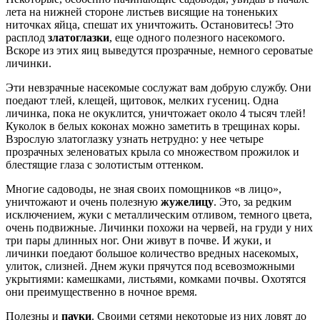
лета на нижней стороне листьев висящие на тоненьких
ниточках яйца, спешат их уничтожить. Остановитесь! Это
расплод
златоглазки
, еще одного полезного насекомого.
Вскоре из этих яиц выведутся прозрачные, немного сероватые
личинки.
Эти невзрачные насекомые сослужат вам добрую службу. Они
поедают тлей, клещей, щитовок, мелких гусениц. Одна
личинка, пока не окуклится, уничтожает около 4 тысяч тлей!
Куколок в белых коконах можно заметить в трещинах коры.
Взрослую златоглазку узнать нетрудно: у нее четыре
прозрачных зеленоватых крыла со множеством прожилок и
блестящие глаза с золотистым оттенком.
Многие садоводы, не зная своих помощников «в лицо»,
уничтожают и очень полезную
жужелицу
. Это, за редким
исключением, жуки с металлическим отливом, темного цвета,
очень подвижные. Личинки похожи на червей, на груди у них
три пары длинных ног. Они живут в почве. И жуки, и
личинки поедают большое количество вредных насекомых,
улиток, слизней. Днем жуки прячутся под всевозможными
укрытиями: камешками, листьями, комками почвы. Охотятся
они преимущественно в ночное время.
Полезны и
пауки
. Своими сетями некоторые из них ловят до