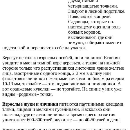
двумя, пятью и
четырнадцатью точками.
Зимуют в лесной подстилке.
Появляются в апреле.
Садоводы, которые по-
настоящему оценили роль
божьих коровок,
выслеживают, где они
зимуют, собирают вместе с
подстилкой и переносят к себе на участок.
Берегут не только взрослых особей, но и личинок. Если вы
увидите в мае на темной коре деревьев, а также на нижней
стороне только что распустившихся листочков яркие желтые
яйца, заостренные с одного конца, 2-3 мм в длину или
фиолетовые личинки с желтыми точками по бокам размером
10-13 мм, то знайте — это подрастают ваши помощники. А
вот оранжевые куколки — не трогайте. На спине у них уже
видны «родимые» точки.
Взрослые жуки и личинки
питаются паутинными клещами,
тлями, яйцами и мелкими гусеницами. Насколько они
полезны, судите сами: личинка за время своего развития
уничтожает 600-800 тлей, жуки же — по 40-50 тлей в день.
Некоторые, особенно начинающие садоводы, увидав в начале