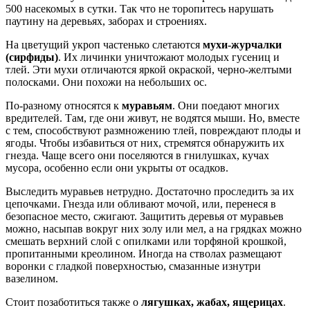
500 насекомых в сутки. Так что не торопитесь нарушать
паутину на деревьях, заборах и строениях.
На цветущий укроп частенько слетаются
мухи-журчалки
(сирфиды)
. Их личинки уничтожают молодых гусениц и
тлей. Эти мухи отличаются яркой окраской, черно-желтыми
полосками. Они похожи на небольших ос.
По-разному относятся к
муравьям
. Они поедают многих
вредителей. Там, где они живут, не водятся мыши. Но, вместе
с тем, способствуют размножению тлей, повреждают плоды и
ягоды. Чтобы избавиться от них, стремятся обнаружить их
гнезда. Чаще всего они поселяются в гнилушках, кучах
мусора, особенно если они укрыты от осадков.
Выследить муравьев нетрудно. Достаточно проследить за их
цепочками. Гнезда или обливают мочой, или, перенеся в
безопасное место, сжигают. Защитить деревья от муравьев
можно, насыпав вокруг них золу или мел, а на грядках можно
смешать верхний слой с опилками или торфяной крошкой,
пропитанными креолином. Иногда на стволах размещают
воронки с гладкой поверхностью, смазанные изнутри
вазелином.
Стоит позаботиться также о
лягушках, жабах, ящерицах
.