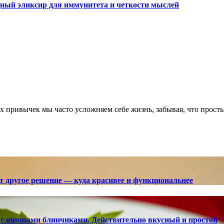
дный эликсир для иммунитета и четкости мыслей
ют другое решение — куда красивее и функциональнее
с яичными блинчиками. Действительно вкусный и простой