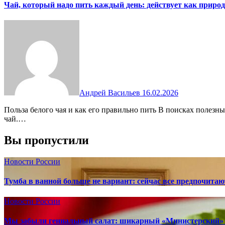
Чай, который надо пить каждый день: действует как приро
Андрей Васильев
16.02.2026
Польза белого чая и как его правильно пить В поисках полезных привычек мы часто усложняем себе жизнь, забывая, что простые методы могут быть эффективными. Один из таких — белый
чай.…
Вы пропустили
Новости России
Тумба в ванной больше не вариант: сейчас все предпочита
Новости России
Мы забыли гениальный салат: шикарный «Министерский» 