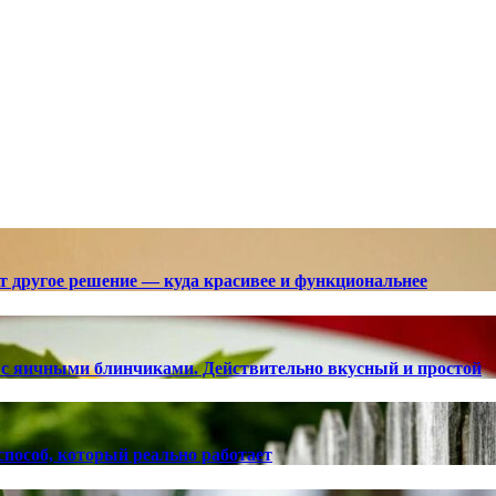
ют другое решение — куда красивее и функциональнее
с яичными блинчиками. Действительно вкусный и простой
способ, который реально работает