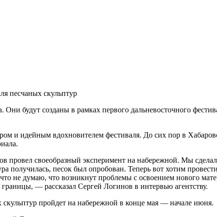
аля песчаных скульптур
а. Они будут созданы в рамках первого дальневосточного фести
ом и идейным вдохновителем фестиваля. До сих пор в Хабаровс
иала.
 провел своеобразный эксперимент на набережной. Мы сделали
а получилась, песок был опробован. Теперь вот хотим провести
 что не думаю, что возникнут проблемы с освоением нового мате
 границы, — рассказал Сергей Логинов в интервью агентству.
скульптур пройдет на набережной в конце мая — начале июня.