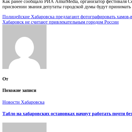
Как ранее сообщало РИА AmurMedia, организатор фестиваля Се
присвоении звания депутаты городской думы будут принимать 
Навигация
Полицейские Хабаровска предлагают фотографировать хамов-
Хабаровск не считают привлекательным городом России
по
записям
От
Похожие записи
Новости Хабаровска
Табло на хабаровских остановках начнут работать почти бе