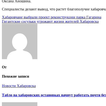
Оксана Аношина.
Специалисты делают вывод, что растет благополучие хабаровча
Навигация
Хабаровчане выбрали проект реконструкции парка Гагарина
Гигантские сосульки угрожают жизни жителей Хабаровска
по
записям
От
Похожие записи
Новости Хабаровска
Табло на хабаровских остановках начнут работать почти бе