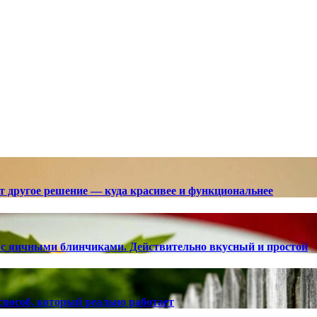
ют другое решение — куда красивее и функциональнее
с яичными блинчиками. Действительно вкусный и простой
способ, который реально работает