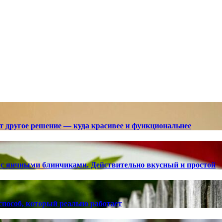
ют другое решение — куда красивее и функциональнее
с яичными блинчиками. Действительно вкусный и простой
способ, который реально работает