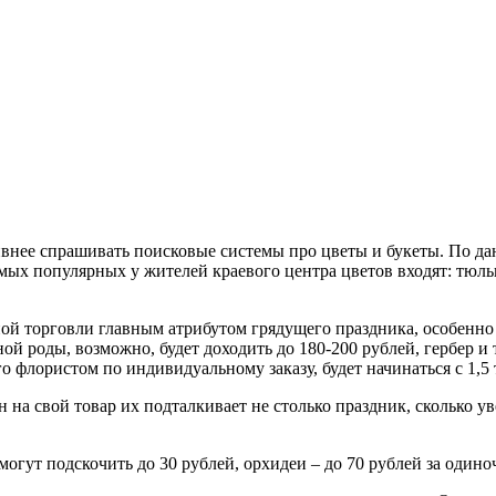
внее спрашивать поисковые системы про цветы и букеты. По дан
самых популярных у жителей краевого центра цветов входят: тюл
чной торговли главным атрибутом грядущего праздника, особенно
й роды, возможно, будет доходить до 180-200 рублей, гербер и 
го флористом по индивидуальному заказу, будет начинаться с 1,5
 на свой товар их подталкивает не столько праздник, сколько 
ут подскочить до 30 рублей, орхидеи – до 70 рублей за одиночн