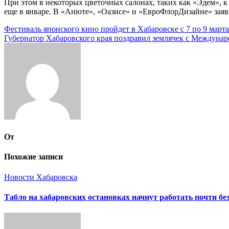
При этом в некоторых цветочных салонах, таких как «Эдем», к
еще в январе. В «Анюте», «Оазисе» и «ЕвроФлорДизайне» заявк
Навигация
Фестиваль японского кино пройдет в Хабаровске с 7 по 9 марта
Губернатор Хабаровского края поздравил землячек с Междун
по
записям
От
Похожие записи
Новости Хабаровска
Табло на хабаровских остановках начнут работать почти бе