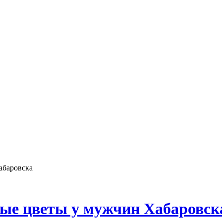
абаровска
ые цветы у мужчин Хабаровск