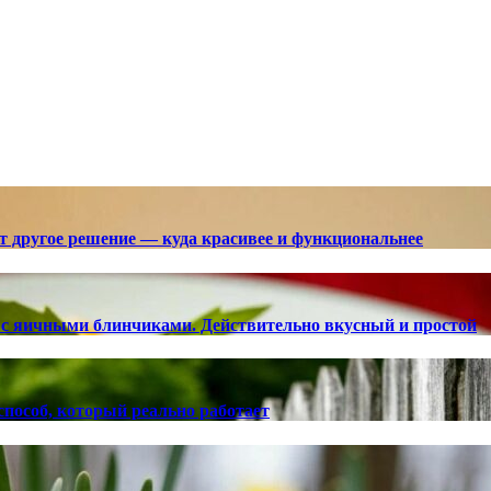
ют другое решение — куда красивее и функциональнее
с яичными блинчиками. Действительно вкусный и простой
способ, который реально работает