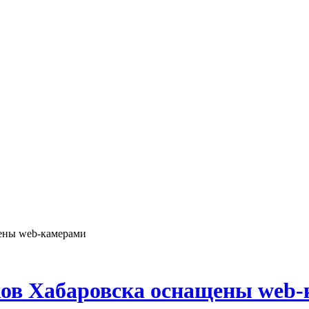
щены web-камерами
ков Хабаровска оснащены web