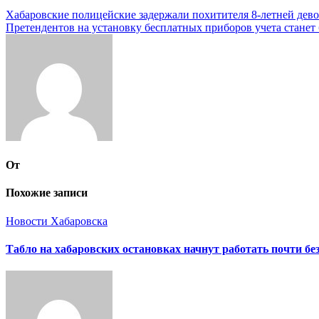
Навигация
Хабаровские полицейские задержали похитителя 8-летней дев
Претендентов на установку бесплатных приборов учета станет
по
записям
От
Похожие записи
Новости Хабаровска
Табло на хабаровских остановках начнут работать почти бе