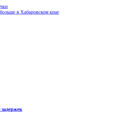
очки
 больше в Хабаровском крае
з задержек