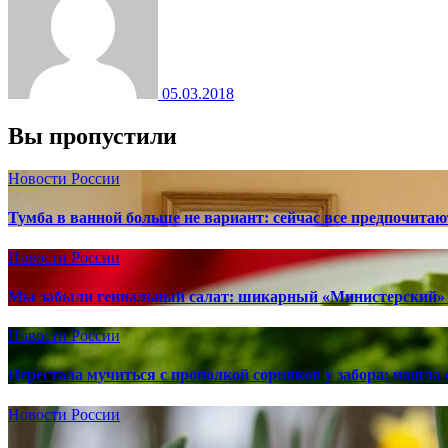
05.03.2018
Вы пропустили
Новости России
Тумба в ванной больше не вариант: сейчас все предпочита
Новости России
Мы забыли гениальный салат: шикарный «Министерский» 
Новости России
Перестала мучиться с прополкой сорняков у забора: нашла 
Новости России