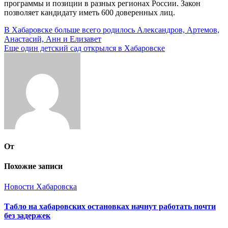
программы и позиции в разных регионах России. Закон
позволяет кандидату иметь 600 доверенных лиц.
Навигация
В Хабаровске больше всего родилось Александров, Артемов,
Анастасий, Анн и Елизавет
по
Еще один детский сад открылся в Хабаровске
записям
От
Похожие записи
Новости Хабаровска
Табло на хабаровских остановках начнут работать почти
без задержек