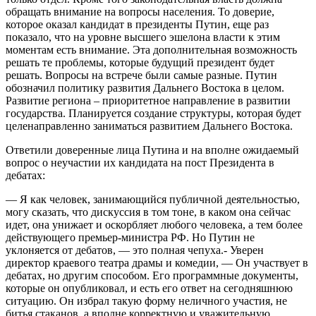
обращать внимание на вопросы населения. То доверие,
которое оказал кандидат в президенты Путин, еще раз
показало, что на уровне высшего эшелона власти к этим
моментам есть внимание. Эта дополнительная возможность
решать те проблемы, которые будущий президент будет
решать. Вопросы на встрече были самые разные. Путин
обозначил политику развития Дальнего Востока в целом.
Развитие региона – приоритетное направление в развитии
государства. Планируется создание структуры, которая будет
целенаправленно заниматься развитием Дальнего Востока.
Ответили доверенные лица Путина и на вполне ожидаемый
вопрос о неучастии их кандидата на пост Президента в
дебатах:
— Я как человек, занимающийся публичной деятельностью,
могу сказать, что дискуссия в том тоне, в каком она сейчас
идет, она унижает и оскорбляет любого человека, а тем более
действующего премьер-министра РФ. Но Путин не
уклоняется от дебатов, — это полная чепуха.- Уверен
директор краевого театра драмы и комедии, — Он участвует в
дебатах, но другим способом. Его программные документы,
которые он опубликовал, и есть его ответ на сегодняшнюю
ситуацию. Он избрал такую форму неличного участия, не
битья стаканов, а вполне корректную и уважительную.