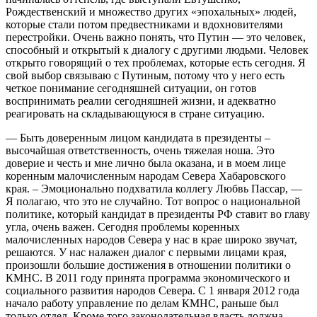
Рождественский и множество других «эпохальных» людей,
которые стали потом предвестниками и вдохновителями
перестройки. Очень важно понять, что Путин — это человек,
способный и открытый к диалогу с другими людьми. Человек
открыто говорящий о тех проблемах, которые есть сегодня. Я
свой выбор связываю с Путиным, потому что у него есть
четкое понимание сегодняшней ситуации, он готов
воспринимать реалии сегодняшней жизни, и адекватно
реагировать на складывающуюся в стране ситуацию.
— Быть доверенным лицом кандидата в президенты –
высочайшая ответственность, очень тяжелая ноша. Это
доверие и честь и мне лично была оказана, и в моем лице
коренным малочисленным народам Севера Хабаровского
края. – Эмоционально подхватила коллегу Любвь Пассар, —
Я полагаю, что это не случайно. Тот вопрос о национальной
политике, который кандидат в президенты РФ ставит во главу
угла, очень важен. Сегодня проблемы коренных
малочисленных народов Севера у нас в крае широко звучат,
решаются. У нас налажен диалог с первыми лицами края,
произошли большие достижения в отношении политики о
КМНС. В 2011 году принята программа экономического и
социального развития народов Севера. С 1 января 2012 года
начало работу управление по делам КМНС, раньше был
только отдел. Кроме того законодательная власть должна