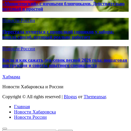
«Министерский» с яичными блинчиками. Действительно
вкусный и простой
Новости России
Перестала мучиться с прополкой сорняков у забора:
нашла способ, который реально работает
Новости России
Когда и как сажать лук-севок весной 2026 года: пошаговая
инструкция и советы опытного специалиста
Хабмама
Новости Хабаровска и России
Copyright © All rights reserved
|
Blogus
от
Themeansar
.
Главная
Новости Хабаровска
Новости России