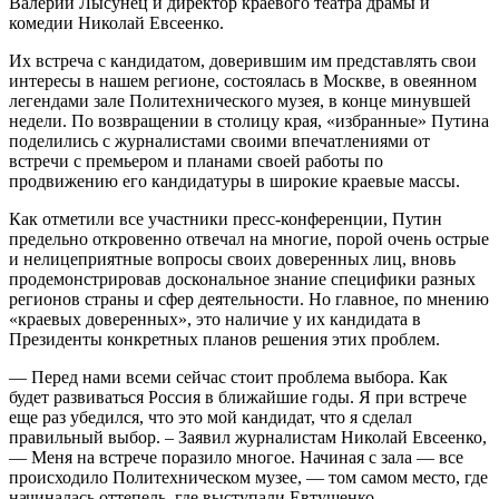
Валерий Лысунец и директор краевого театра драмы и
комедии Николай Евсеенко.
Их встреча с кандидатом, доверившим им представлять свои
интересы в нашем регионе, состоялась в Москве, в овеянном
легендами зале Политехнического музея, в конце минувшей
недели. По возвращении в столицу края, «избранные» Путина
поделились с журналистами своими впечатлениями от
встречи с премьером и планами своей работы по
продвижению его кандидатуры в широкие краевые массы.
Как отметили все участники пресс-конференции, Путин
предельно откровенно отвечал на многие, порой очень острые
и нелицеприятные вопросы своих доверенных лиц, вновь
продемонстрировав доскональное знание специфики разных
регионов страны и сфер деятельности. Но главное, по мнению
«краевых доверенных», это наличие у их кандидата в
Президенты конкретных планов решения этих проблем.
— Перед нами всеми сейчас стоит проблема выбора. Как
будет развиваться Россия в ближайшие годы. Я при встрече
еще раз убедился, что это мой кандидат, что я сделал
правильный выбор. – Заявил журналистам Николай Евсеенко,
— Меня на встрече поразило многое. Начиная с зала — все
происходило Политехническом музее, — том самом место, где
начиналась оттепель, где выступали Евтушенко,