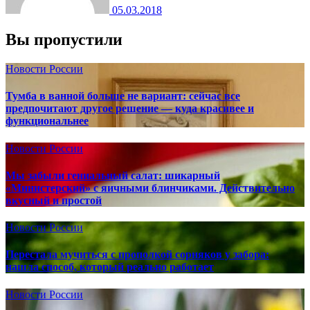
05.03.2018
Вы пропустили
Новости России
Тумба в ванной больше не вариант: сейчас все
предпочитают другое решение — куда красивее и
функциональнее
Новости России
Мы забыли гениальный салат: шикарный
«Министерский» с яичными блинчиками. Действительно
вкусный и простой
Новости России
Перестала мучиться с прополкой сорняков у забора:
нашла способ, который реально работает
Новости России