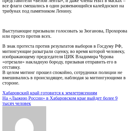
представители «Белой ленты», и даже члены НБП в масках –
все флаги смешались в один развевающийся калейдоскоп на
трибунах под памятником Ленину.
Выступающие призывали голосовать за Зюганова, Прохорова
или просто против всех.
В знак протеста против результатов выборов в Госдуму РФ,
митингующие разыграли сценку, во время которой человеку,
изображающему председателя ЦИК Владимира Чурова
«отрезали» накладную бороду, призывая отправить его в
отставку.
В целом митинг прошел спокойно, сотрудники полиции не
вмешивались в происходящее, наблюдая за митингующими в
стороне.
Навигация
Хабаровский край готовится к землетрясениям
На «Лыжню России» в Хабаровском крае выйдет более 9
по
тысяч человек
записям