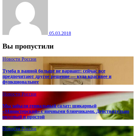
05.03.2018
Вы пропустили
Новости России
Тумба в ванной больше не вариант: сейчас все
предпочитают другое решение — куда красивее и
функциональнее
Новости России
Мы забыли гениальный салат: шикарный
«Министерский» с яичными блинчиками. Действительно
вкусный и простой
Новости России