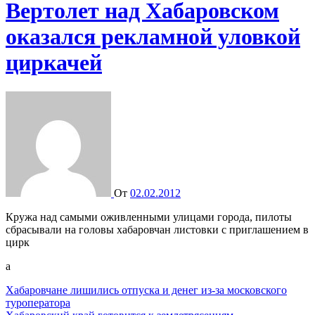
Вертолет над Хабаровском
оказался рекламной уловкой
циркачей
От
02.02.2012
Кружа над самыми оживленными улицами города, пилоты
сбрасывали на головы хабаровчан листовки с приглашением в
цирк
а
Навигация
Хабаровчане лишились отпуска и денег из-за московского
туроператора
по