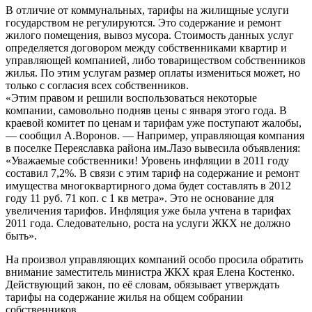
В отличие от коммунальных, тарифы на жилищные услуги
государством не регулируются. Это содержание и ремонт
жилого помещения, вывоз мусора. Стоимость данных услуг
определяется договором между собственниками квартир и
управляющей компанией, либо товариществом собственников
жилья. По этим услугам размер оплаты измениться может, но
только с согласия всех собственников.
«Этим правом и решили воспользоваться некоторые
компании, самовольно подняв цены с января этого года. В
краевой комитет по ценам и тарифам уже поступают жалобы,
— сообщил А.Воронов. — Например, управляющая компания
в поселке Переяславка района им.Лазо вывесила объявления:
«Уважаемые собственники! Уровень инфляции в 2011 году
составил 7,2%. В связи с этим тариф на содержание и ремонт
имущества многоквартирного дома будет составлять в 2012
году 11 руб. 71 коп. с 1 кв метра». Это не основание для
увеличения тарифов. Инфляция уже была учтена в тарифах
2011 года. Следовательно, роста на услуги ЖКХ не должно
быть».
На произвол управляющих компаний особо просила обратить
внимание заместитель министра ЖКХ края Елена Костенко.
Действующий закон, по её словам, обязывает утверждать
тарифы на содержание жилья на общем собрании
собственников.