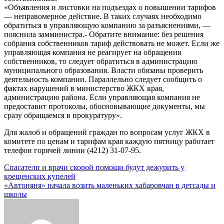
«Объявления и листовки на подъездах о повышении тарифов
— неправомерное действие. В таких случаях необходимо
обратиться в управляющую компанию за разъяснениями, —
пояснила замминистра.- Обратите внимание: без решения
собрания собственников тариф действовать не может. Если же
управляющая компания не реагирует на обращения
собственников, то следует обратиться в администрацию
муниципального образования. Власти обязаны проверить
деятельность компании. Параллельно следует сообщить о
фактах нарушений в министерство ЖКХ края,
администрацию района. Если управляющая компания не
предоставит протоколы, обосновывающие документы, мы
сразу обращаемся в прокуратуру».
Для жалоб и обращений граждан по вопросам услуг ЖКХ в
комитете по ценам и тарифам края каждую пятницу работает
телефон горячей линии (4212) 31-07-95.
Навигация
Спасатели и врачи скорой помощи будут дежурить у
крещенских купелей
по
«Автоняня» начала возить маленьких хабаровчан в детсады и
записям
школы