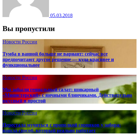
05.03.2018
Вы пропустили
Новости России
Тумба в ванной больше не вариант: сейчас все
предпочитают другое решение — куда красивее и
функциональнее
Новости России
Мы забыли гениальный салат: шикарный
«Министерский» с яичными блинчиками. Действительно
вкусный и простой
Новости России
Перестала мучиться с прополкой сорняков у забора:
нашла способ, который реально работает