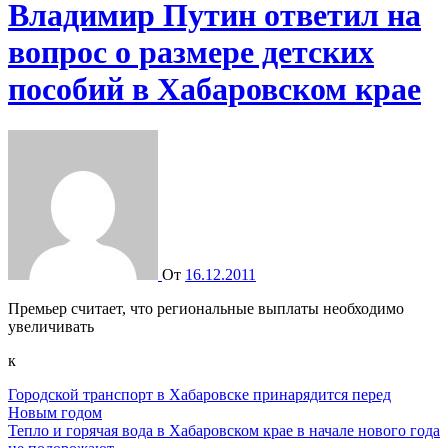
Владимир Путин ответил на
вопрос о размере детских
пособий в Хабаровском крае
От
16.12.2011
Премьер считает, что региональные выплаты необходимо
увеличивать
к
Навигация
Городской транспорт в Хабаровске принарядится перед
Новым годом
по
Тепло и горячая вода в Хабаровском крае в начале нового года