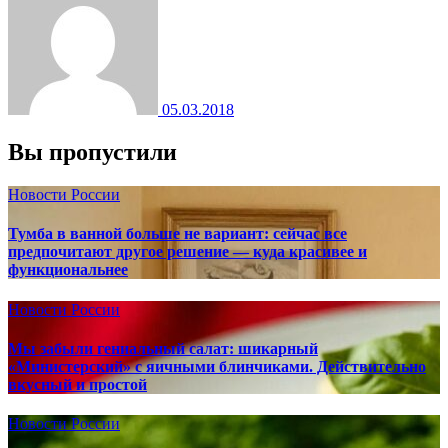
05.03.2018
Вы пропустили
Новости России
Тумба в ванной больше не вариант: сейчас все
предпочитают другое решение — куда красивее и
функциональнее
Новости России
Мы забыли гениальный салат: шикарный
«Министерский» с яичными блинчиками. Действительно
вкусный и простой
Новости России