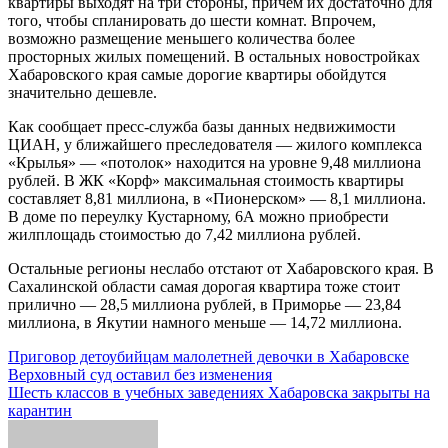
квартиры выходят на три стороны, причём их достаточно для
того, чтобы спланировать до шести комнат. Впрочем,
возможно размещение меньшего количества более
просторных жилых помещений. В остальных новостройках
Хабаровского края самые дорогие квартиры обойдутся
значительно дешевле.
Как сообщает пресс-служба базы данных недвижимости
ЦИАН, у ближайшего преследователя — жилого комплекса
«Крылья» — «потолок» находится на уровне 9,48 миллиона
рублей. В ЖК «Корф» максимальная стоимость квартиры
составляет 8,81 миллиона, в «Пионерском» — 8,1 миллиона.
В доме по переулку Кустарному, 6А можно приобрести
жилплощадь стоимостью до 7,42 миллиона рублей.
Остальные регионы неслабо отстают от Хабаровского края. В
Сахалинской области самая дорогая квартира тоже стоит
прилично — 28,5 миллиона рублей, в Приморье — 23,84
миллиона, в Якутии намного меньше — 14,72 миллиона.
Навигация
Приговор детоубийцам малолетней девочки в Хабаровске
Верховный суд оставил без изменения
по
Шесть классов в учебных заведениях Хабаровска закрыты на
записям
карантин