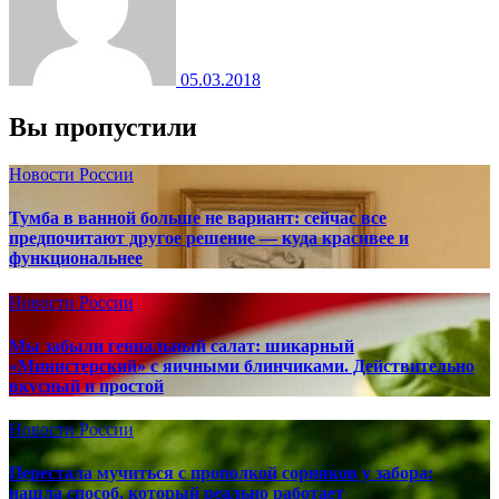
05.03.2018
Вы пропустили
Новости России
Тумба в ванной больше не вариант: сейчас все
предпочитают другое решение — куда красивее и
функциональнее
Новости России
Мы забыли гениальный салат: шикарный
«Министерский» с яичными блинчиками. Действительно
вкусный и простой
Новости России
Перестала мучиться с прополкой сорняков у забора:
нашла способ, который реально работает