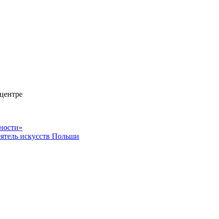
 центре
сности»
еятель искусств Польши