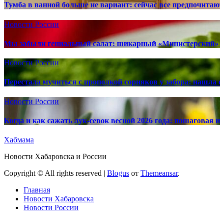
Тумба в ванной больше не вариант: сейчас все предпочита
Новости России
Мы забыли гениальный салат: шикарный «Министерский» 
Новости России
Перестала мучиться с прополкой сорняков у забора: нашла 
Новости России
Когда и как сажать лук-севок весной 2026 года: пошаговая
Хабмама
Новости Хабаровска и России
Copyright © All rights reserved
|
Blogus
от
Themeansar
.
Главная
Новости Хабаровска
Новости России