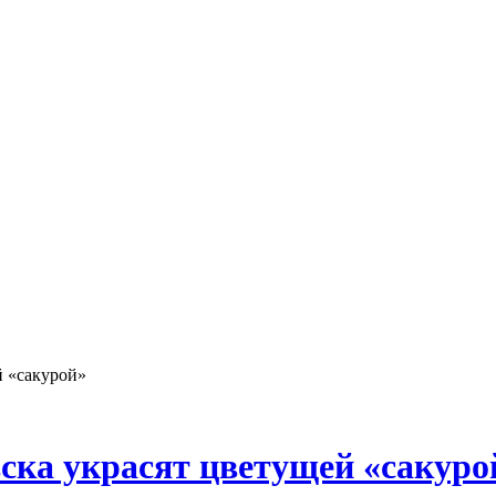
й «сакурой»
ска украсят цветущей «сакуро