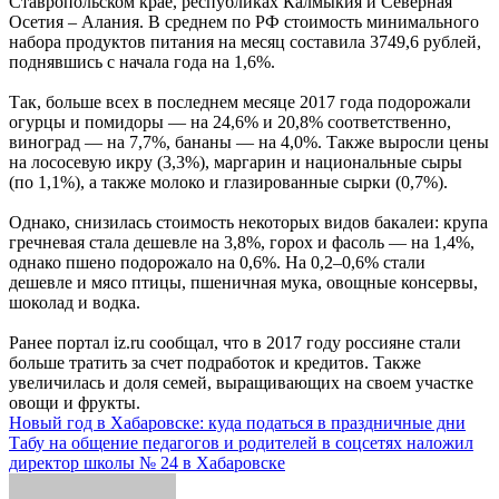
Ставропольском крае, республиках Калмыкия и Северная
Осетия – Алания. В среднем по РФ стоимость минимального
набора продуктов питания на месяц составила 3749,6 рублей,
поднявшись с начала года на 1,6%.
Так, больше всех в последнем месяце 2017 года подорожали
огурцы и помидоры — на 24,6% и 20,8% соответственно,
виноград — на 7,7%, бананы — на 4,0%. Также выросли цены
на лососевую икру (3,3%), маргарин и национальные сыры
(по 1,1%), а также молоко и глазированные сырки (0,7%).
Однако, снизилась стоимость некоторых видов бакалеи: крупа
гречневая стала дешевле на 3,8%, горох и фасоль — на 1,4%,
однако пшено подорожало на 0,6%. На 0,2–0,6% стали
дешевле и мясо птицы, пшеничная мука, овощные консервы,
шоколад и водка.
Ранее портал iz.ru сообщал, что в 2017 году россияне стали
больше тратить за счет подработок и кредитов. Также
увеличилась и доля семей, выращивающих на своем участке
овощи и фрукты.
Навигация
Новый год в Хабаровске: куда податься в праздничные дни
Табу на общение педагогов и родителей в соцсетях наложил
по
директор школы № 24 в Хабаровске
записям