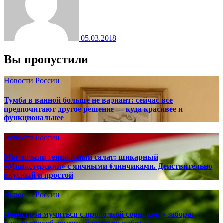
05.03.2018
Вы пропустили
Новости России
Тумба в ванной больше не вариант: сейчас все
предпочитают другое решение — куда красивее и
функциональнее
Новости России
Мы забыли гениальный салат: шикарный
«Министерский» с яичными блинчиками. Действительно
вкусный и простой
Новости России
Перестала мучиться с прополкой сорняков у забора:
нашла способ, который реально работает