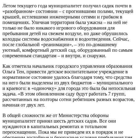
Летом текущего года муниципалитет получил садик почти в
«разобранном» состоянии – с прогнившими полами, текущей
крышей, истлевшими инженерными сетями и грибком в
помещениях. Уличная территория была ужасна – на ней не
только не было никакого игрового оборудования для
пребывания детей на свежем воздухе, но даже обрушились
колодцы системы водоснабжения и водоотведения. Сейчас,
после глобальной «реанимации», – это по-домашнему
уютный, комфортный детский сад, оборудованный по самым
современным стандартам – и внутри, и снаружи.
Как отметила начальник городского управления образования
Ольга Тен, привести детское воспитательное учреждение в
нормативное состояние удалось благодаря тому, что средства
на него были выделены из двух бюджетов – муниципального
и краевого: в «одиночку» для города это была бы непосильная
задача. «В этом обновленном саду будут работать 7 групп,
рассчитанных на полторы сотни ребятишек разных возрастов,
начиная от двух лет.
В общей сложности же от Министерства обороны
муниципалитет принял шесть детских садов. Все они
нуждаются в капитальных ремонтах и тотальном
переоснащении. Пока мы не приведем их в порядок и не
обеспечим достойные и безопасные условия пребывания там