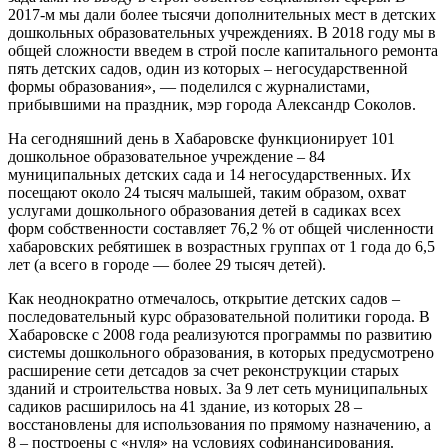
2017-м мы дали более тысячи дополнительных мест в детских
дошкольных образовательных учреждениях. В 2018 году мы в
общей сложности введем в строй после капитального ремонта
пять детских садов, один из которых – негосударственной
формы образования», — поделился с журналистами,
прибывшими на праздник, мэр города Александр Соколов.
На сегодняшний день в Хабаровске функционирует 101
дошкольное образовательное учреждение – 84
муниципальных детских сада и 14 негосударственных. Их
посещают около 24 тысяч малышей, таким образом, охват
услугами дошкольного образования детей в садиках всех
форм собственности составляет 76,2 % от общей численности
хабаровских ребятишек в возрастных группах от 1 года до 6,5
лет (а всего в городе — более 29 тысяч детей).
Как неоднократно отмечалось, открытие детских садов –
последовательный курс образовательной политики города. В
Хабаровске с 2008 года реализуются программы по развитию
системы дошкольного образования, в которых предусмотрено
расширение сети детсадов за счет реконструкции старых
зданий и строительства новых. За 9 лет сеть муниципальных
садиков расширилось на 41 здание, из которых 28 –
восстановлены для использования по прямому назначению, а
8 – построены с «нуля» на условиях софинансирования.