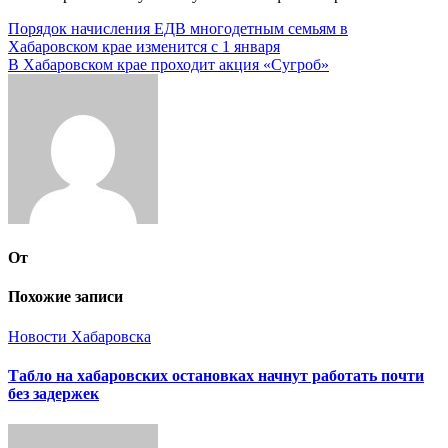
Навигация
Порядок начисления ЕДВ многодетным семьям в
Хабаровском крае изменится с 1 января
по
В Хабаровском крае проходит акция «Сугроб»
записям
От
Похожие записи
Новости Хабаровска
Табло на хабаровских остановках начнут работать почти
без задержек