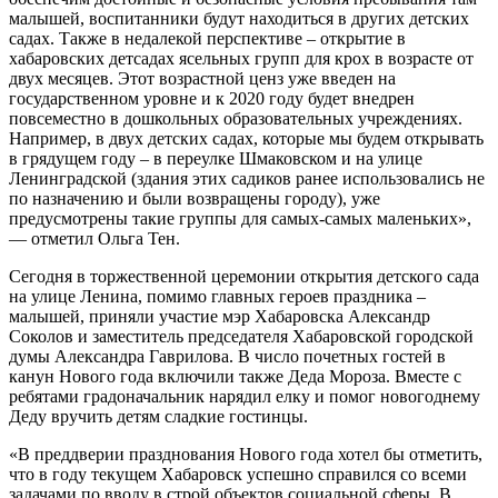
малышей, воспитанники будут находиться в других детских
садах. Также в недалекой перспективе – открытие в
хабаровских детсадах ясельных групп для крох в возрасте от
двух месяцев. Этот возрастной ценз уже введен на
государственном уровне и к 2020 году будет внедрен
повсеместно в дошкольных образовательных учреждениях.
Например, в двух детских садах, которые мы будем открывать
в грядущем году – в переулке Шмаковском и на улице
Ленинградской (здания этих садиков ранее использовались не
по назначению и были возвращены городу), уже
предусмотрены такие группы для самых-самых маленьких»,
— отметил Ольга Тен.
Сегодня в торжественной церемонии открытия детского сада
на улице Ленина, помимо главных героев праздника –
малышей, приняли участие мэр Хабаровска Александр
Соколов и заместитель председателя Хабаровской городской
думы Александра Гаврилова. В число почетных гостей в
канун Нового года включили также Деда Мороза. Вместе с
ребятами градоначальник нарядил елку и помог новогоднему
Деду вручить детям сладкие гостинцы.
«В преддверии празднования Нового года хотел бы отметить,
что в году текущем Хабаровск успешно справился со всеми
задачами по вводу в строй объектов социальной сферы. В