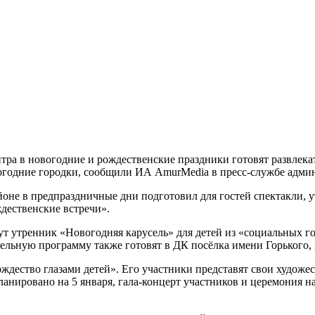
нтра в новогодние и рождественские праздники готовят развлек
вогодние городки, сообщили ИА AmurMedia в пресс-службе адми
оне в предпраздничные дни подготовил для гостей спектакли, у
дественские встречи».
ут утренник «Новогодняя карусель» для детей из «социальных г
ьную программу также готовят в ДК посёлка имени Горького, в
ждество глазами детей». Его участники представят свои художе
анировано на 5 января, гала-концерт участников и церемония н