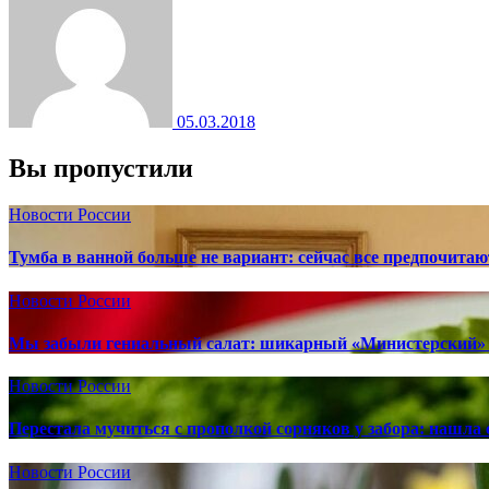
05.03.2018
Вы пропустили
Новости России
Тумба в ванной больше не вариант: сейчас все предпочита
Новости России
Мы забыли гениальный салат: шикарный «Министерский» 
Новости России
Перестала мучиться с прополкой сорняков у забора: нашла 
Новости России