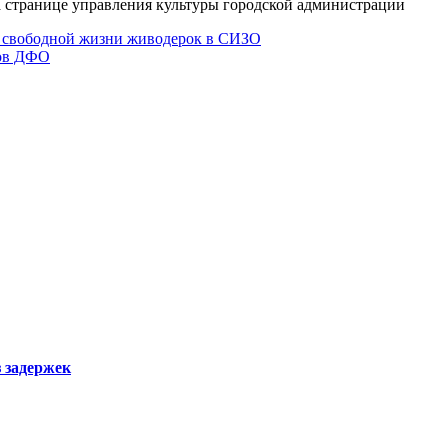
странице управления культуры городской администрации
о свободной жизни живодерок в СИЗО
дов ДФО
з задержек