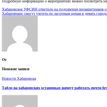
Подробную информацию о мероприятиях можно посмотреть на 
Навигация
Хабаровское УФСИН ответило на подозрения зоозащитников 
Хабаровчане смогут улететь по льготным ценам в девять горо
по
записям
От
Похожие записи
Новости Хабаровска
Табло на хабаровских остановках начнут работать почти бе