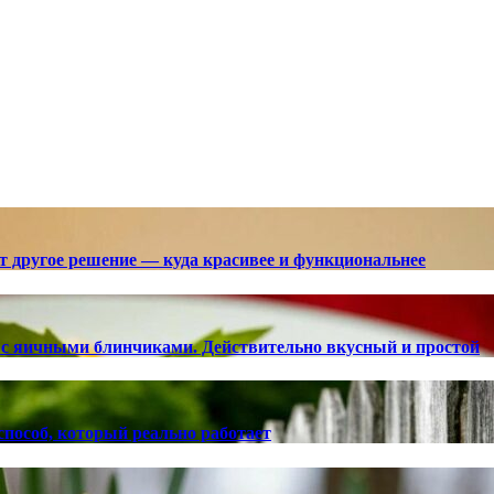
ют другое решение — куда красивее и функциональнее
с яичными блинчиками. Действительно вкусный и простой
способ, который реально работает