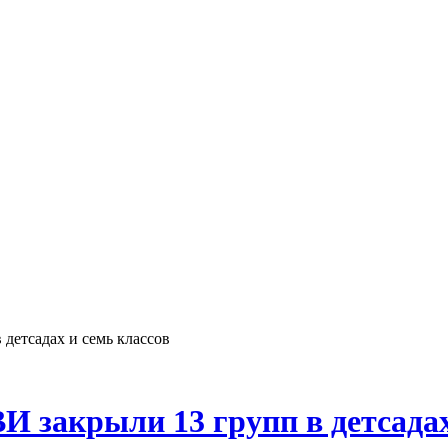
 детсадах и семь классов
И закрыли 13 групп в детсадах