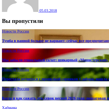
05.03.2018
Вы пропустили
Новости России
Тумба в ванной больше не вариант: сейчас все предпочита
Новости России
Мы забыли гениальный салат: шикарный «Министерский» 
Новости России
Перестала мучиться с прополкой сорняков у забора: нашла 
Новости России
Когда и как сажать лук-севок весной 2026 года: пошаговая
Хабмама