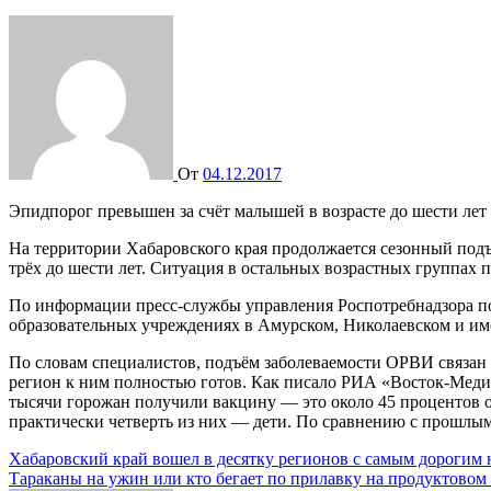
От
04.12.2017
Эпидпорог превышен за счёт малышей в возрасте до шести лет
На территории Хабаровского края продолжается сезонный подъём заболеваемости ОРВИ. Эпидемический порог оказался превышен за счёт того, что инфекция активно развивается у детей от
трёх до шести лет. Ситуация в остальных возрастных группах п
По информации пресс-службы управления Роспотребнадзора по региону, уже временно закрылись 13 отдельных групп в семи дошкольных организациях, а также семь классов в трёх
образовательных учреждениях в Амурском, Николаевском и им
По словам специалистов, подъём заболеваемости ОРВИ связан с активной циркуляцией РС-вирусов и аденовирусов. Случаев заболевания гриппом в крае пока не зарегистрировано, но
регион к ним полностью готов. Как писало РИА «Восток-Медиа
тысячи горожан получили вакцину — это около 45 процентов от
практически четверть из них — дети. По сравнению с прошлым
Навигация
Хабаровский край вошел в десятку регионов с самым дорогим
Тараканы на ужин или кто бегает по прилавку на продуктовом