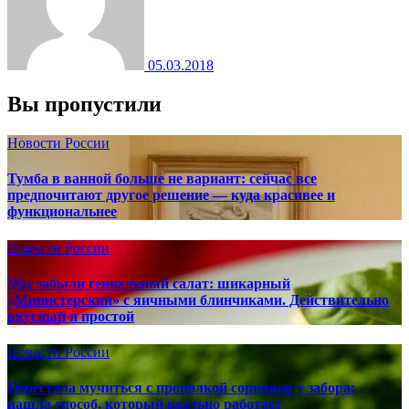
05.03.2018
Вы пропустили
Новости России
Тумба в ванной больше не вариант: сейчас все
предпочитают другое решение — куда красивее и
функциональнее
Новости России
Мы забыли гениальный салат: шикарный
«Министерский» с яичными блинчиками. Действительно
вкусный и простой
Новости России
Перестала мучиться с прополкой сорняков у забора:
нашла способ, который реально работает