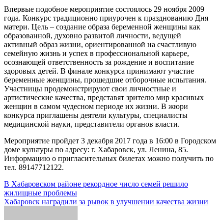
Впервые подобное мероприятие состоялось 29 ноября 2009
года. Конкурс традиционно приурочен к празднованию Дня
матери. Цель – создание образа беременной женщины как
образованной, духовно развитой личности, ведущей
активный образ жизни, ориентированной на счастливую
семейную жизнь и успех в профессиональной карьере,
осознающей ответственность за рождение и воспитание
здоровых детей. В финале конкурса принимают участие
беременные женщины, прошедшие отборочные испытания.
Участницы продемонстрируют свои личностные и
артистические качества, представят зрителю мир красивых
женщин в самом чудесном периоде их жизни. В жюри
конкурса приглашены деятели культуры, специалисты
медицинской науки, представители органов власти.
Мероприятие пройдет 3 декабря 2017 года в 16:00 в Городском
доме культуры по адресу: г. Хабаровск, ул. Ленина, 85.
Информацию о пригласительных билетах можно получить по
тел. 89147712122.
Навигация
В Хабаровском районе рекордное число семей решило
жилищные проблемы
по
Хабаровск наградили за рывок в улучшении качества жизни
записям