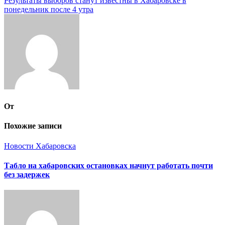
Результаты выборов станут известны в Хабаровске в
записям
понедельник после 4 утра
От
Похожие записи
Новости Хабаровска
Табло на хабаровских остановках начнут работать почти
без задержек