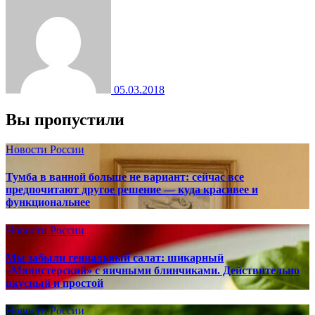
05.03.2018
Вы пропустили
Новости России
Тумба в ванной больше не вариант: сейчас все
предпочитают другое решение — куда красивее и
функциональнее
Новости России
Мы забыли гениальный салат: шикарный
«Министерский» с яичными блинчиками. Действительно
вкусный и простой
Новости России