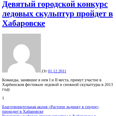
Девятый городской конкурс
ледовых скульптур пройдет в
Хабаровске
От
01.12.2011
Команды, занявшие в нем I и II места, примут участие в
Харбинском фестивале ледовой и снежной скульптуры в 2013
году
1
Навигация
Благотворительная акция «Растопи льдинку в сердце»
проходит в Хабаровске
по