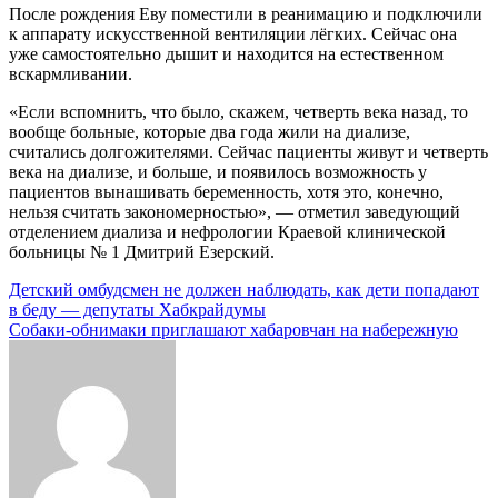
После рождения Еву поместили в реанимацию и подключили
к аппарату искусственной вентиляции лёгких. Сейчас она
уже самостоятельно дышит и находится на естественном
вскармливании.
«Если вспомнить, что было, скажем, четверть века назад, то
вообще больные, которые два года жили на диализе,
считались долгожителями. Сейчас пациенты живут и четверть
века на диализе, и больше, и появилось возможность у
пациентов вынашивать беременность, хотя это, конечно,
нельзя считать закономерностью», — отметил заведующий
отделением диализа и нефрологии Краевой клинической
больницы № 1 Дмитрий Езерский.
Навигация
Детский омбудсмен не должен наблюдать, как дети попадают
в беду — депутаты Хабкрайдумы
по
Собаки-обнимаки приглашают хабаровчан на набережную
записям