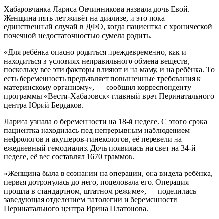
Хабаровчанка Лариса Овчинникова назвала дочь Евой.
Женщина пять лет живёт на диализе, и это пока
единственный случай в ДФО, когда пациентка с хронической
почечной недостаточностью сумела родить.
«Для ребёнка опасно родиться преждевременно, как и
находиться в условиях неправильного обмена веществ,
поскольку все эти факторы влияют и на маму, и на ребёнка. То
есть беременность предъявляет повышенные требования к
материнскому организму», — сообщил корреспонденту
программы «Вести-Хабаровск» главный врач Перинатального
центра Юрий Бердаков.
Лариса узнала о беременности на 18-й неделе. С этого срока
пациентка находилась под непрерывным наблюдением
нефрологов и акушеров-гинекологов, её перевели на
ежедневный гемодиализ. Дочь появилась на свет на 34-й
неделе, её вес составлял 1670 граммов.
«Женщина была в сознании на операции, она видела ребёнка,
первая дотронулась до него, поцеловала его. Операция
прошла в стандартном, штатном режиме», — поделилась
заведующая отделением патологии и беременности
Перинатального центра Ирина Платонова.