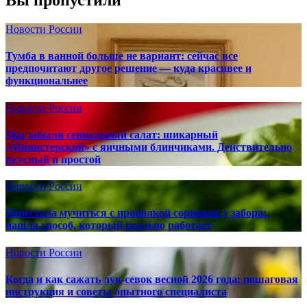
Вы пропустили
Новости России
Тумба в ванной больше не вариант: сейчас все
предпочитают другое решение — куда красивее и
функциональнее
Новости России
Мы забыли гениальный салат: шикарный
«Министерский» с яичными блинчиками. Действительно
вкусный и простой
Новости России
Перестала мучиться с прополкой сорняков у забора:
нашла способ, который реально работает
Новости России
Когда и как сажать лук-севок весной 2026 года: пошаговая
инструкция и советы опытного специалиста