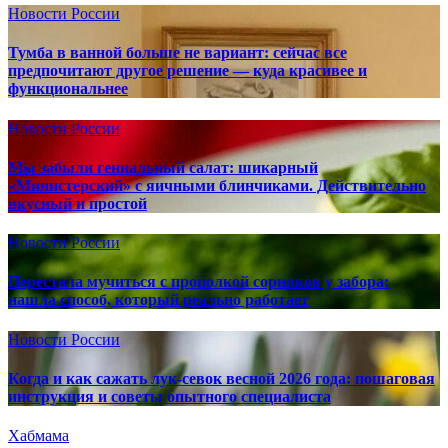
Новости России
Тумба в ванной больше не вариант: сейчас все
предпочитают другое решение — куда красивее и
функциональнее
Новости России
Мы забыли гениальный салат: шикарный
«Министерский» с яичными блинчиками. Действительно
вкусный и простой
Новости России
Перестала мучиться с прополкой сорняков у забора:
нашла способ, который реально работает
Новости России
Когда и как сажать лук-севок весной 2026 года: пошаговая
инструкция и советы опытного специалиста
Хабмама