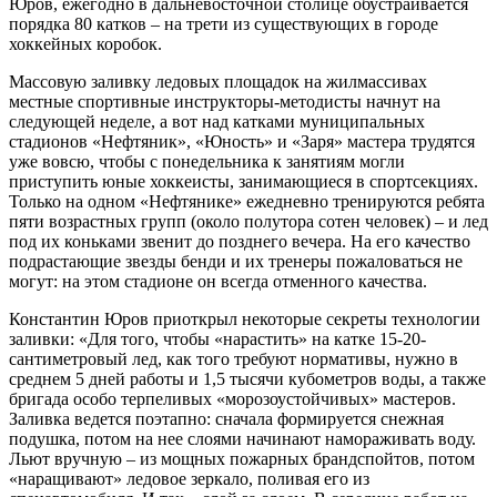
Юров, ежегодно в дальневосточной столице обустраивается
порядка 80 катков – на трети из существующих в городе
хоккейных коробок.
Массовую заливку ледовых площадок на жилмассивах
местные спортивные инструкторы-методисты начнут на
следующей неделе, а вот над катками муниципальных
стадионов «Нефтяник», «Юность» и «Заря» мастера трудятся
уже вовсю, чтобы с понедельника к занятиям могли
приступить юные хоккеисты, занимающиеся в спортсекциях.
Только на одном «Нефтянике» ежедневно тренируются ребята
пяти возрастных групп (около полутора сотен человек) – и лед
под их коньками звенит до позднего вечера. На его качество
подрастающие звезды бенди и их тренеры пожаловаться не
могут: на этом стадионе он всегда отменного качества.
Константин Юров приоткрыл некоторые секреты технологии
заливки: «Для того, чтобы «нарастить» на катке 15-20-
сантиметровый лед, как того требуют нормативы, нужно в
среднем 5 дней работы и 1,5 тысячи кубометров воды, а также
бригада особо терпеливых «морозоустойчивых» мастеров.
Заливка ведется поэтапно: сначала формируется снежная
подушка, потом на нее слоями начинают намораживать воду.
Льют вручную – из мощных пожарных брандспойтов, потом
«наращивают» ледовое зеркало, поливая его из