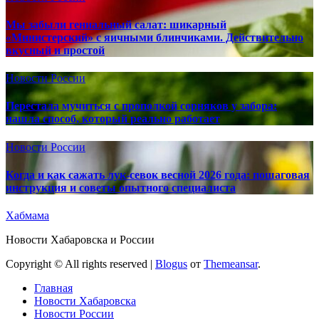
Мы забыли гениальный салат: шикарный
«Министерский» с яичными блинчиками. Действительно
вкусный и простой
Новости России
Перестала мучиться с прополкой сорняков у забора:
нашла способ, который реально работает
Новости России
Когда и как сажать лук-севок весной 2026 года: пошаговая
инструкция и советы опытного специалиста
Хабмама
Новости Хабаровска и России
Copyright © All rights reserved
|
Blogus
от
Themeansar
.
Главная
Новости Хабаровска
Новости России