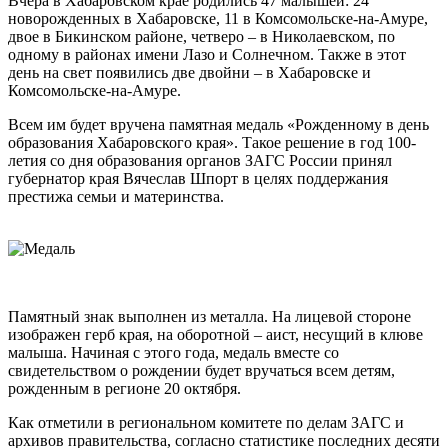
Вчера в Хабаровском крае родились 47 малышей: 24
новорожденных в Хабаровске, 11 в Комсомольске-на-Амуре,
двое в Бикинском районе, четверо – в Николаевском, по
одному в районах имени Лазо и Солнечном. Также в этот
день на свет появились две двойни – в Хабаровске и
Комсомольске-на-Амуре.
Всем им будет вручена памятная медаль «Рожденному в день
образования Хабаровского края». Такое решение в год 100-
летия со дня образования органов ЗАГС России принял
губернатор края Вячеслав Шпорт в целях поддержания
престижа семьи и материнства.
Памятный знак выполнен из металла. На лицевой стороне
изображен герб края, на оборотной – аист, несущий в клюве
малыша. Начиная с этого года, медаль вместе со
свидетельством о рождении будет вручаться всем детям,
рожденным в регионе 20 октября.
Как отметили в региональном комитете по делам ЗАГС и
архивов правительства, согласно статистике последних десяти