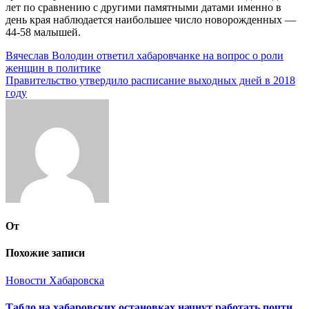
лет по сравнению с другими памятными датами именно в
день края наблюдается наибольшее число новорожденных —
44-58 малышей.
Навигация
Вячеслав Володин ответил хабаровчанке на вопрос о роли
женщин в политике
по
Правительство утвердило расписание выходных дней в 2018
записям
году
От
Похожие записи
Новости Хабаровска
Табло на хабаровских остановках начнут работать почти