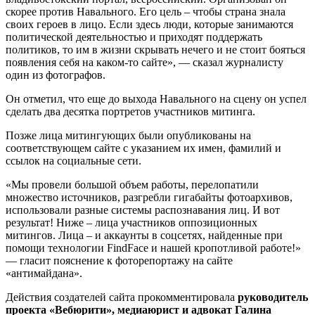
скорее против Навального. Его цель – чтобы страна знала
своих героев в лицо. Если здесь люди, которые занимаются
политической деятельностью и приходят поддержать
политиков, то им в жизни скрывать нечего и не стоит бояться
появления себя на каком-то сайте», — сказал журналисту
один из фотографов.
Он отметил, что еще до выхода Навального на сцену он успел
сделать два десятка портретов участников митинга.
Позже лица митингующих были опубликованы на
соответствующем сайте с указанием их имен, фамилий и
ссылок на социальные сети.
«Мы провели большой объем работы, перелопатили
множество источников, разгребли гигабайты фотоархивов,
использовали разные системы распознавания лиц. И вот
результат! Ниже – лица участников оппозиционных
митингов. Лица – и аккаунты в соцсетях, найденные при
помощи технологии FindFace и нашей кропотливой работе!»
— гласит пояснение к фоторепортажу на сайте
«антимайдана».
Действия создателей сайта прокомментировала
руководитель
проекта «Вебюрити», медиаюрист и адвокат Галина