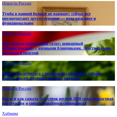
Новости России
Тумба в ванной больше не вариант: сейчас все
предпочитают другое решение — куда красивее и
функциональнее
Новости России
Мы забыли гениальный салат: шикарный
«Министерский» с яичными блинчиками. Действительно
вкусный и простой
Новости России
Перестала мучиться с прополкой сорняков у забора:
нашла способ, который реально работает
Новости России
Когда и как сажать лук-севок весной 2026 года: пошаговая
инструкция и советы опытного специалиста
Хабмама