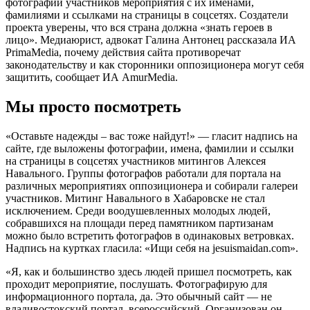
фотографий участников мероприятия с их именами,
фамилиями и ссылками на страницы в соцсетях. Создатели
проекта уверены, что вся страна должна «знать героев в
лицо». Медиаюрист, адвокат Галина Антонец рассказала ИА
PrimaMedia, почему действия сайта противоречат
законодательству и как сторонники оппозиционера могут себя
защитить, сообщает ИА AmurMedia.
Мы просто посмотреть
«Оставьте надежды – вас тоже найдут!» — гласит надпись на
сайте, где выложены фотографии, имена, фамилии и ссылки
на страницы в соцсетях участников митингов Алексея
Навального. Группы фотографов работали для портала на
различных мероприятиях оппозиционера и собирали галереи
участников. Митинг Навального в Хабаровске не стал
исключением. Среди воодушевленных молодых людей,
собравшихся на площади перед памятником партизанам
можно было встретить фотографов в одинаковых ветровках.
Надпись на куртках гласила: «Ищи себя на jesuismaidan.com».
«Я, как и большинство здесь людей пришел посмотреть, как
проходит мероприятие, послушать. Фотографирую для
информационного портала, да. Это обычный сайт — не
владивостокский портал, всероссийский. Организован он