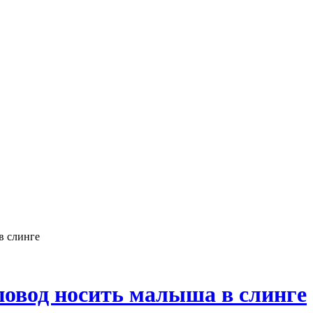
в слинге
повод носить малыша в слинге